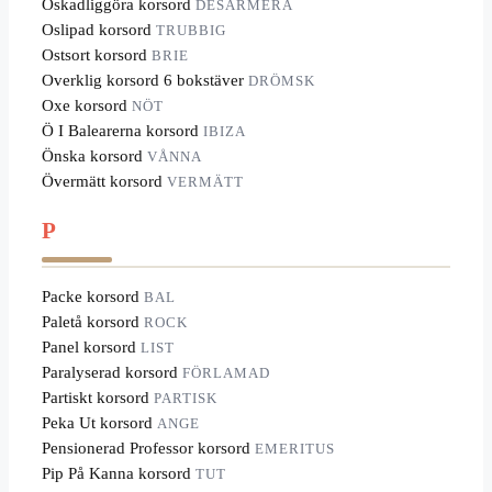
Oskadliggöra korsord
DESARMERA
Oslipad korsord
TRUBBIG
Ostsort korsord
BRIE
Overklig korsord 6 bokstäver
DRÖMSK
Oxe korsord
NÖT
Ö I Balearerna korsord
IBIZA
Önska korsord
VÅNNA
Övermätt korsord
VERMÄTT
P
Packe korsord
BAL
Paletå korsord
ROCK
Panel korsord
LIST
Paralyserad korsord
FÖRLAMAD
Partiskt korsord
PARTISK
Peka Ut korsord
ANGE
Pensionerad Professor korsord
EMERITUS
Pip På Kanna korsord
TUT