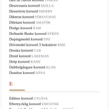
TIARAN
Desavouera korsord
OGILLA
Dessertvin korsord
SHERRY
Dikterat korsord
FÖRESTAVAT
Dilettant korsord
AMATÖR
Dodge korsord
RAM
Doftande Buske korsord
SYREN
Dopingmedel korsord
EPO
Drivmedel korsord 3 bokstäver
RME
Droska korsord
CAB
Druid korsord
LÄKEMAN
Dröp korsord
RANN
Dubbelgångare korsord
KLON
Dundrar korsord
DÅNA
E
Edition korsord
UTGÅVA
Eftertrycklig korsord
EMFATISK