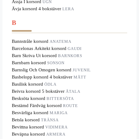
Ässja I korsord
UGN
Ävja korsord 4 bokstäver
LERA
B
Bannstråle korsord
ANATEMA
Barcelonas Arkitekt korsord
GAUDI
Barn Skriva Ut korsord
BARNKORS
Barnbarn korsord
SONSON
Barnslig Och Omogen korsord
JUVENIL
Basbelopp korsord 4 bokstäver
MÅTT
Basilisk korsord
ÖDLA
Beivra korsord 5 bokstäver
ÅTALA
Besksöta korsord
BITTERSÖTA
Bestämd Färdväg korsord
ROUTE
Besvärliga korsord
MARIGA
Betsla korsord
TRÄNSA
Bevittna korsord
VIDIMERA
Beväpna korsord
ARMERA