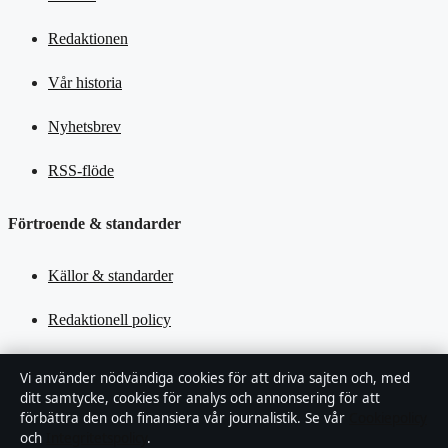
Redaktionen
Vår historia
Nyhetsbrev
RSS-flöde
Förtroende & standarder
Källor & standarder
Redaktionell policy
Rättelsepolicy
Vi använder nödvändiga cookies för att driva sajten och, med
ditt samtycke, cookies för analys och annonsering för att
Tillgänglighetsredogörelse
förbättra den och finansiera vår journalistik. Se vår
Cookiepolicy
och
Integritetspolicy
.