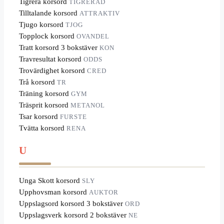
Tigrera korsord
TIGRERAD
Tilltalande korsord
ATTRAKTIV
Tjugo korsord
TJOG
Topplock korsord
OVANDEL
Tratt korsord 3 bokstäver
KON
Travresultat korsord
ODDS
Trovärdighet korsord
CRED
Trå korsord
TR
Träning korsord
GYM
Träsprit korsord
METANOL
Tsar korsord
FURSTE
Tvätta korsord
RENA
U
Unga Skott korsord
SLY
Upphovsman korsord
AUKTOR
Uppslagsord korsord 3 bokstäver
ORD
Uppslagsverk korsord 2 bokstäver
NE