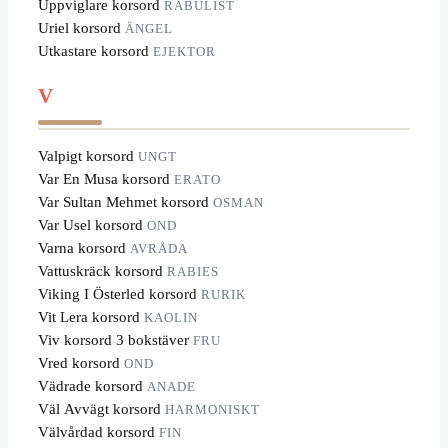
Uppviglare korsord
RABULIST
Uriel korsord
ÄNGEL
Utkastare korsord
EJEKTOR
V
Valpigt korsord
UNGT
Var En Musa korsord
ERATO
Var Sultan Mehmet korsord
OSMAN
Var Usel korsord
OND
Varna korsord
AVRÅDA
Vattuskräck korsord
RABIES
Viking I Österled korsord
RURIK
Vit Lera korsord
KAOLIN
Viv korsord 3 bokstäver
FRU
Vred korsord
OND
Vädrade korsord
ANADE
Väl Avvägt korsord
HARMONISKT
Välvårdad korsord
FIN