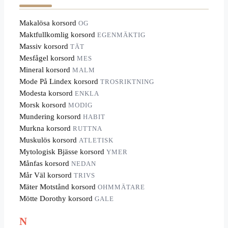
Makalösa korsord
OG
Maktfullkomlig korsord
EGENMÄKTIG
Massiv korsord
TÄT
Mesfågel korsord
MES
Mineral korsord
MALM
Mode På Lindex korsord
TROSRIKTNING
Modesta korsord
ENKLA
Morsk korsord
MODIG
Mundering korsord
HABIT
Murkna korsord
RUTTNA
Muskulös korsord
ATLETISK
Mytologisk Bjässe korsord
YMER
Månfas korsord
NEDAN
Mår Väl korsord
TRIVS
Mäter Motstånd korsord
OHMMÄTARE
Mötte Dorothy korsord
GALE
N