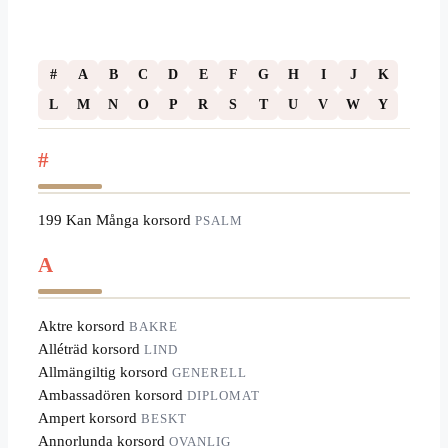
#
A
B
C
D
E
F
G
H
I
J
K
L
M
N
O
P
R
S
T
U
V
W
Y
#
199 Kan Många korsord
PSALM
A
Aktre korsord
BAKRE
Alléträd korsord
LIND
Allmängiltig korsord
GENERELL
Ambassadören korsord
DIPLOMAT
Ampert korsord
BESKT
Annorlunda korsord
OVANLIG