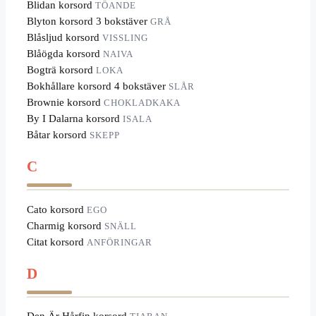
Blidan korsord
TÖANDE
Blyton korsord 3 bokstäver
GRÅ
Blåsljud korsord
VISSLING
Blåögda korsord
NAIVA
Bogträ korsord
LOKA
Bokhållare korsord 4 bokstäver
SLÅR
Brownie korsord
CHOKLADKAKA
By I Dalarna korsord
ISALA
Båtar korsord
SKEPP
C
Cato korsord
EGO
Charmig korsord
SNÄLL
Citat korsord
ANFÖRINGAR
D
Den Är Hårfin korsord