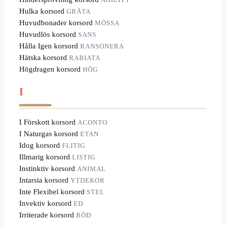
Hulka korsord
GRÅTA
Huvudbonader korsord
MÖSSA
Huvudlös korsord
SANS
Hålla Igen korsord
RANSONERA
Hätska korsord
RABIATA
Högdragen korsord
HÖG
I
I Förskott korsord
ACONTO
I Naturgas korsord
ETAN
Idog korsord
FLITIG
Illmarig korsord
LISTIG
Instinktiv korsord
ANIMAL
Intarsia korsord
YTDEKOR
Inte Flexibel korsord
STEL
Invektiv korsord
ED
Irriterade korsord
RÖD