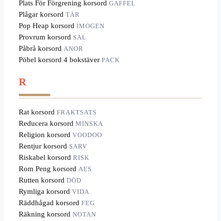
Plats För Förgrening korsord
GAFFEL
Plågar korsord
TÄR
Pop Heap korsord
IMOGEN
Provrum korsord
SAL
Påbrå korsord
ANOR
Pöbel korsord 4 bokstäver
PACK
R
Rat korsord
FRAKTSATS
Reducera korsord
MINSKA
Religion korsord
VOODOO
Rentjur korsord
SARV
Riskabel korsord
RISK
Rom Peng korsord
AES
Rutten korsord
DÖD
Rymliga korsord
VIDA
Räddhågad korsord
FEG
Räkning korsord
NOTAN