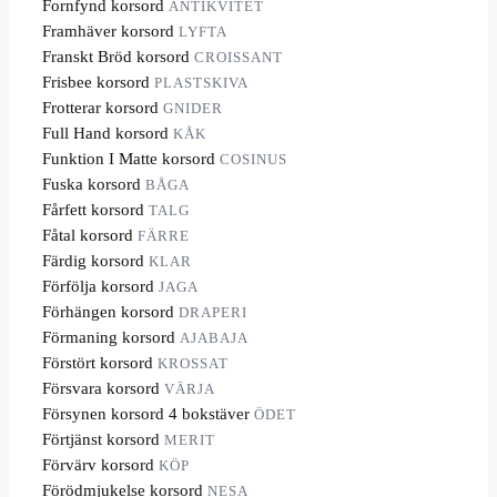
Fornfynd korsord
ANTIKVITET
Framhäver korsord
LYFTA
Franskt Bröd korsord
CROISSANT
Frisbee korsord
PLASTSKIVA
Frotterar korsord
GNIDER
Full Hand korsord
KÅK
Funktion I Matte korsord
COSINUS
Fuska korsord
BÅGA
Fårfett korsord
TALG
Fåtal korsord
FÄRRE
Färdig korsord
KLAR
Förfölja korsord
JAGA
Förhängen korsord
DRAPERI
Förmaning korsord
AJABAJA
Förstört korsord
KROSSAT
Försvara korsord
VÄRJA
Försynen korsord 4 bokstäver
ÖDET
Förtjänst korsord
MERIT
Förvärv korsord
KÖP
Förödmjukelse korsord
NESA