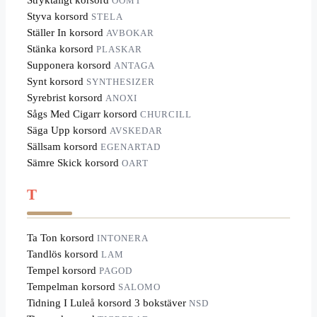
OÖMT
Styva korsord
STELA
Ställer In korsord
AVBOKAR
Stänka korsord
PLASKAR
Supponera korsord
ANTAGA
Synt korsord
SYNTHESIZER
Syrebrist korsord
ANOXI
Sågs Med Cigarr korsord
CHURCILL
Säga Upp korsord
AVSKEDAR
Sällsam korsord
EGENARTAD
Sämre Skick korsord
OART
T
Ta Ton korsord
INTONERA
Tandlös korsord
LAM
Tempel korsord
PAGOD
Tempelman korsord
SALOMO
Tidning I Luleå korsord 3 bokstäver
NSD