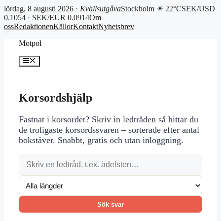
lördag, 8 augusti 2026 ·
Kvällsutgåva
Stockholm ☀ 22°C
SEK/USD
0.1054 · SEK/EUR 0.0914
Om
oss
Redaktionen
Källor
Kontakt
Nyhetsbrev
Hoppa
Motpol
till
innehåll
Meny
Korsordshjälp
Fastnat i korsordet? Skriv in ledtråden så hittar du
de troligaste korsordssvaren – sorterade efter antal
bokstäver. Snabbt, gratis och utan inloggning.
Sök svar