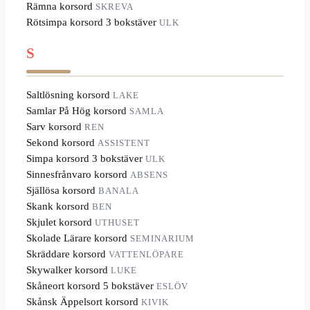
Rämna korsord
SKREVA
Rötsimpa korsord 3 bokstäver
ULK
S
Saltlösning korsord
LAKE
Samlar På Hög korsord
SAMLA
Sarv korsord
REN
Sekond korsord
ASSISTENT
Simpa korsord 3 bokstäver
ULK
Sinnesfrånvaro korsord
ABSENS
Själlösa korsord
BANALA
Skank korsord
BEN
Skjulet korsord
UTHUSET
Skolade Lärare korsord
SEMINARIUM
Skräddare korsord
VATTENLÖPARE
Skywalker korsord
LUKE
Skåneort korsord 5 bokstäver
ESLÖV
Skånsk Äppelsort korsord
KIVIK