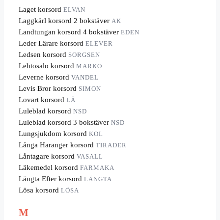
Laget korsord
ELVAN
Laggkärl korsord 2 bokstäver
AK
Landtungan korsord 4 bokstäver
EDEN
Leder Lärare korsord
ELEVER
Ledsen korsord
SORGSEN
Lehtosalo korsord
MARKO
Leverne korsord
VANDEL
Levis Bror korsord
SIMON
Lovart korsord
LÄ
Luleblad korsord
NSD
Luleblad korsord 3 bokstäver
NSD
Lungsjukdom korsord
KOL
Långa Haranger korsord
TIRADER
Låntagare korsord
VASALL
Läkemedel korsord
FARMAKA
Längta Efter korsord
LÄNGTA
Lösa korsord
LÖSA
M