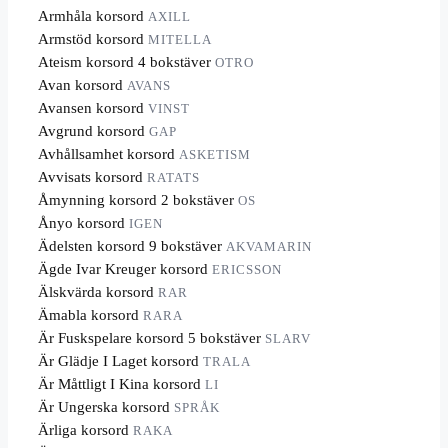
Armhåla korsord
AXILL
Armstöd korsord
MITELLA
Ateism korsord 4 bokstäver
OTRO
Avan korsord
AVANS
Avansen korsord
VINST
Avgrund korsord
GAP
Avhållsamhet korsord
ASKETISM
Avvisats korsord
RATATS
Åmynning korsord 2 bokstäver
OS
Ånyo korsord
IGEN
Ädelsten korsord 9 bokstäver
AKVAMARIN
Ägde Ivar Kreuger korsord
ERICSSON
Älskvärda korsord
RAR
Ämabla korsord
RARA
Är Fuskspelare korsord 5 bokstäver
SLARV
Är Glädje I Laget korsord
TRALA
Är Måttligt I Kina korsord
LI
Är Ungerska korsord
SPRÅK
Ärliga korsord
RAKA