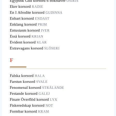
Egyptisk Gud korsord 6 bokstäver
OSIRIS
Eker korsord
RADIE
En I Afrodite korsord
GUDINNA
Enbart korsord
ENDAST
Enklang korsord
PRIM
Entusiasm korsord
IVER
Essä korsord
KRIAN
Evident korsord
KLAR
Extravagans korsord
SLÖSERI
F
Falska korsord
HALA
Farstun korsord
SVALE
Fenomenal korsord
STRÅLANDE
Festande korsord
GALEJ
Finare Överflöd korsord
LYX
Fiskeredskap korsord
NOT
Formbar korsord
KRAM