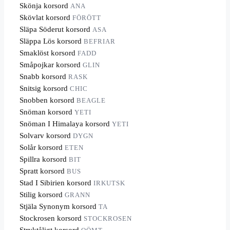
Skönja korsord
ANA
Skövlat korsord
FÖRÖTT
Släpa Söderut korsord
ASA
Släppa Lös korsord
BEFRIAR
Smaklöst korsord
FADD
Småpojkar korsord
GLIN
Snabb korsord
RASK
Snitsig korsord
CHIC
Snobben korsord
BEAGLE
Snöman korsord
YETI
Snöman I Himalaya korsord
YETI
Solvarv korsord
DYGN
Solår korsord
ETEN
Spillra korsord
BIT
Spratt korsord
BUS
Stad I Sibirien korsord
IRKUTSK
Stilig korsord
GRANN
Stjäla Synonym korsord
TA
Stockrosen korsord
STOCKROSEN
Stryktåligt korsord