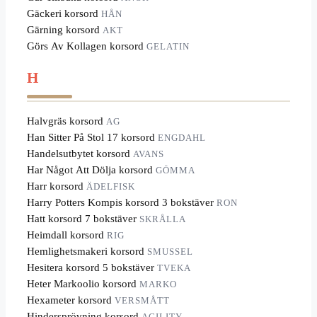
Gäckeri korsord
HÅN
Gärning korsord
AKT
Görs Av Kollagen korsord
GELATIN
H
Halvgräs korsord
AG
Han Sitter På Stol 17 korsord
ENGDAHL
Handelsutbytet korsord
AVANS
Har Något Att Dölja korsord
GÖMMA
Harr korsord
ÄDELFISK
Harry Potters Kompis korsord 3 bokstäver
RON
Hatt korsord 7 bokstäver
SKRÅLLA
Heimdall korsord
RIG
Hemlighetsmakeri korsord
SMUSSEL
Hesitera korsord 5 bokstäver
TVEKA
Heter Markoolio korsord
MARKO
Hexameter korsord
VERSMÅTT
Hindersprövning korsord
AGILITY