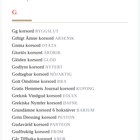
G
Gg korsord
RYGGSLUT
Giftigt Ämne korsord
ARSENIK
Gistna korsord
OTÄTA
Gloriös korsord
ÄRORIK
Glöden korsord
GLÖD
Godlynt korsord
NYTERT
Godtagbar korsord
NÖJAKTIG
Gott Omdöme korsord
BRA
Gratis Hemmets Journal korsord
KUPONG
Grekisk Vindgud korsord
EOLUS
Grekiska Nymfer korsord
DAFNE
Grundämne korsord 6 bokstäver
BARIUM
Grön Dressing korsord
PESTON
Gudavärld korsord
PANTEON
Gudfruktig korsord
FROM
Går Tillbaka korsord
ANOR