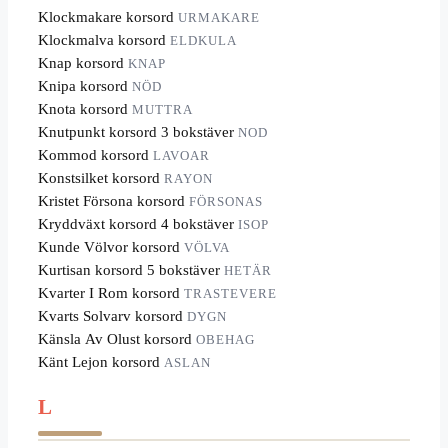
Klockmakare korsord
URMAKARE
Klockmalva korsord
ELDKULA
Knap korsord
KNAP
Knipa korsord
NÖD
Knota korsord
MUTTRA
Knutpunkt korsord 3 bokstäver
NOD
Kommod korsord
LAVOAR
Konstsilket korsord
RAYON
Kristet Försona korsord
FÖRSONAS
Kryddväxt korsord 4 bokstäver
ISOP
Kunde Völvor korsord
VÖLVA
Kurtisan korsord 5 bokstäver
HETÄR
Kvarter I Rom korsord
TRASTEVERE
Kvarts Solvarv korsord
DYGN
Känsla Av Olust korsord
OBEHAG
Känt Lejon korsord
ASLAN
L