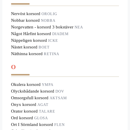
Nervöst korsord
OROLIG
Nobbar korsord
NOBBA
Norgevatten - korsord 3 bokstäver
NEA
Något Hårfint korsord
DIADEM
Näppeligen korsord
ICKE
Nästet korsord
BOET
Näthinna korsord
RETINA
O
Okulera korsord
YMPA
Olycksbådande korsord
DOV
Omsorgsfull korsord
AKTSAM
Onyx korsord
AGAT
Orator korsord
TALARE
Ord korsord
GLOSA
Ort I Sörmland korsord
FLEN