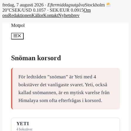
fredag, 7 augusti 2026 ·
Eftermiddagsutgåva
Stockholm
20°C
SEK/USD 0.1057 · SEK/EUR 0.0915
Om
oss
Redaktionen
Källor
Kontakt
Nyhetsbrev
Hoppa
Motpol
till
innehåll
Meny
Snöman korsord
För ledtråden ”snöman” är Yeti med 4
bokstäver det vanligaste svaret. Yeti, också
kallad snömannen, är en mytisk varelse från
Himalaya som ofta efterfrågas i korsord.
YETI
4 bokstäver