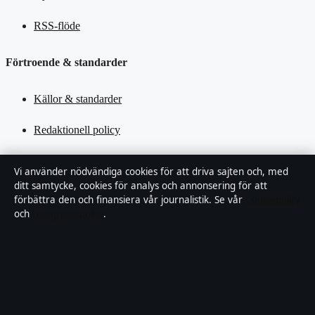
RSS-flöde
Förtroende & standarder
Källor & standarder
Redaktionell policy
Rättelsepolicy
Vi använder nödvändiga cookies för att driva sajten och, med
ditt samtycke, cookies för analys och annonsering för att
Tillgänglighetsredogörelse
förbättra den och finansiera vår journalistik. Se vår
Cookiepolicy
och
Integritetspolicy
.
Kändisar & integritet
Integritetspolicy
Om Motpol i korthet