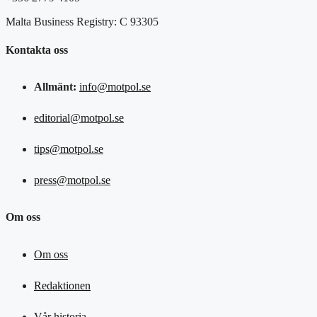
Malta Business Registry: C 93305
Kontakta oss
Allmänt:
info@motpol.se
editorial@motpol.se
tips@motpol.se
press@motpol.se
Om oss
Om oss
Redaktionen
Vår historia