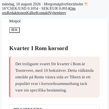
måndag, 10 augusti 2026 ·
Morgonutgåva
Stockholm
16°C
SEK/USD 0.1054 · SEK/EUR 0.0914
Om
oss
Redaktionen
Källor
Kontakt
Nyhetsbrev
Hoppa
Motpol
till
innehåll
Meny
Kvarter I Rom korsord
Det troligaste svaret för kvarter i Rom är
Trastevere, med 10 bokstäver. Detta välkända
område på Roms västra sida av Tibern är ett
populärt svar i korsordssammanhang tack
vare sin specifika benämning.