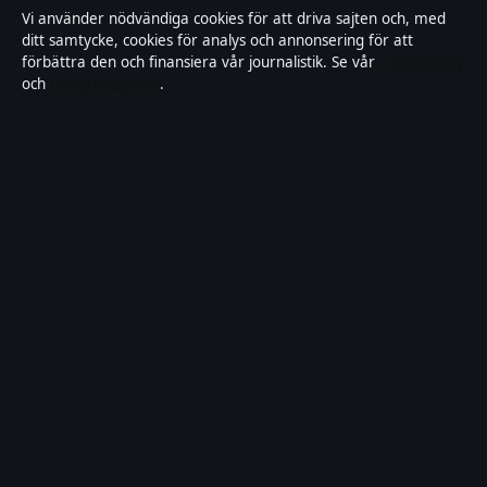
Rättelsepolicy
Vi använder nödvändiga cookies för att driva sajten och, med
ditt samtycke, cookies för analys och annonsering för att
Tillgänglighetsredogörelse
förbättra den och finansiera vår journalistik. Se vår
Cookiepolicy
och
Integritetspolicy
.
Kändisar & integritet
Integritetspolicy
Om Motpol i korthet
Motpol är en oberoende svensk digital nyhetssajt med fokus på film,
tv, kultur och nöjesnyheter. Varje artikel har en namngiven byline,
granskas av en redaktör och faktagranskas innan publicering.
Vi rättar misstag skyndsamt. Allmänna förfrågningar:
info@motpol.se
.
motpol.se drivs av Reimersholme Publishing Limited (Malta
Business Registry: C 93305).
© 2026 motpol.se ·
WorldRSS
·
Så verifierar vi vår rapportering