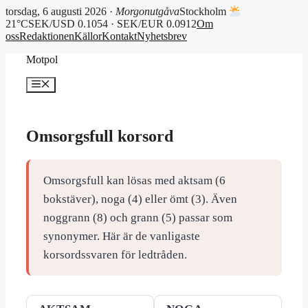
torsdag, 6 augusti 2026 ·
Morgonutgåva
Stockholm
21°C
SEK/USD 0.1054 · SEK/EUR 0.0912
Om
oss
Redaktionen
Källor
Kontakt
Nyhetsbrev
Hoppa
Motpol
till
innehåll
Meny
Omsorgsfull korsord
Omsorgsfull kan lösas med aktsam (6
bokstäver), noga (4) eller ömt (3). Även
noggrann (8) och grann (5) passar som
synonymer. Här är de vanligaste
korsordssvaren för ledtråden.