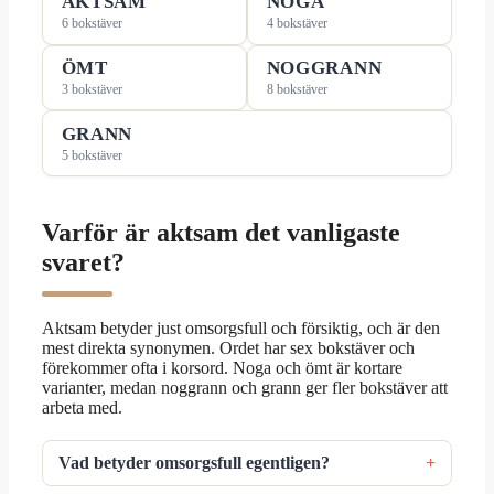
AKTSAM
NOGA
6 bokstäver
4 bokstäver
ÖMT
NOGGRANN
3 bokstäver
8 bokstäver
GRANN
5 bokstäver
Varför är aktsam det vanligaste
svaret?
Aktsam betyder just omsorgsfull och försiktig, och är den
mest direkta synonymen. Ordet har sex bokstäver och
förekommer ofta i korsord. Noga och ömt är kortare
varianter, medan noggrann och grann ger fler bokstäver att
arbeta med.
Vad betyder omsorgsfull egentligen?