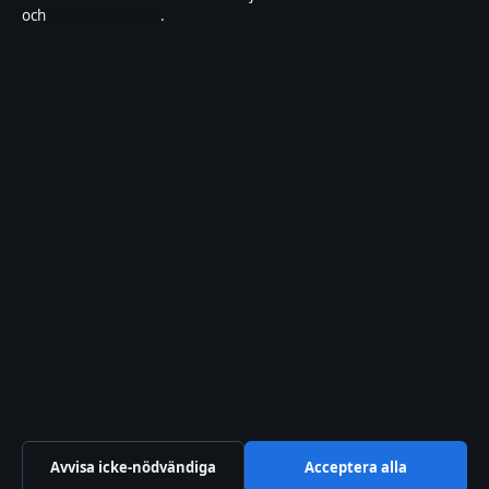
och
Integritetspolicy
.
Kändisar & integritet
Integritetspolicy
Om Motpol i korthet
Motpol är en oberoende svensk digital nyhetssajt med fokus på film,
tv, kultur och nöjesnyheter. Varje artikel har en namngiven byline,
granskas av en redaktör och faktagranskas innan publicering.
Vi rättar misstag skyndsamt. Allmänna förfrågningar:
info@motpol.se
.
motpol.se drivs av Reimersholme Publishing Limited (Malta
Business Registry: C 93305).
© 2026 motpol.se ·
WorldRSS
·
Så verifierar vi vår rapportering
Avvisa icke-nödvändiga
Acceptera alla
↑