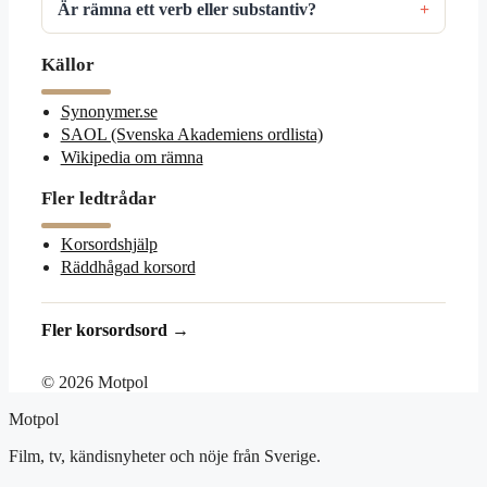
Är rämna ett verb eller substantiv?
Källor
Synonymer.se
SAOL (Svenska Akademiens ordlista)
Wikipedia om rämna
Fler ledtrådar
Korsordshjälp
Räddhågad korsord
Fler korsordsord →
© 2026 Motpol
Motpol
Film, tv, kändisnyheter och nöje från Sverige.