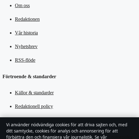
Om oss
Redaktionen
Vår historia
Nyhetsbrev
RSS-flöde
Förtroende & standarder
Källor & standarder
Redaktionell policy
Rättelsepolicy
Vi använder nödvändiga cookies för att driva sajten och, med
ditt samtycke, cookies för analys och annonsering för att
Tillgänglighetsredogörelse
förbättra den och finansiera vår journalistik. Se vår
Cookiepolicy