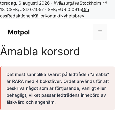
torsdag, 6 augusti 2026 ·
Kvällsutgåva
Stockholm ⛅
18°C
SEK/USD 0.1057 · SEK/EUR 0.0915
Om
oss
Redaktionen
Källor
Kontakt
Nyhetsbrev
Hoppa
till
Motpol
Meny
innehåll
Ämabla korsord
Det mest sannolika svaret på ledtråden ”ämabla”
är RARA med 4 bokstäver. Ordet används för att
beskriva något som är förtjusande, vänligt eller
behagligt, vilket passar ledtrådens innebörd av
älskvärd och angenäm.