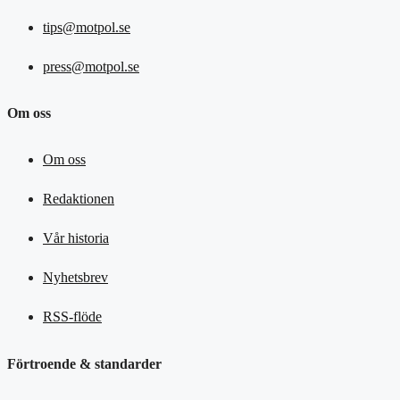
tips@motpol.se
press@motpol.se
Om oss
Om oss
Redaktionen
Vår historia
Nyhetsbrev
RSS-flöde
Förtroende & standarder