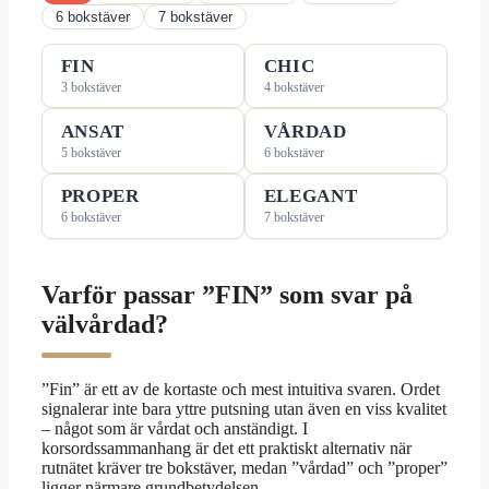
6 bokstäver
7 bokstäver
FIN
CHIC
3 bokstäver
4 bokstäver
ANSAT
VÅRDAD
5 bokstäver
6 bokstäver
PROPER
ELEGANT
6 bokstäver
7 bokstäver
Varför passar ”FIN” som svar på
välvårdad?
”Fin” är ett av de kortaste och mest intuitiva svaren. Ordet
signalerar inte bara yttre putsning utan även en viss kvalitet
– något som är vårdat och anständigt. I
korsordssammanhang är det ett praktiskt alternativ när
rutnätet kräver tre bokstäver, medan ”vårdad” och ”proper”
ligger närmare grundbetydelsen.