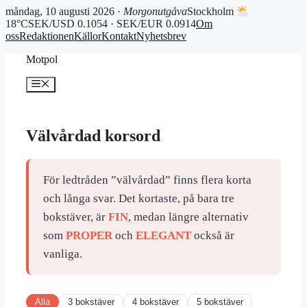
måndag, 10 augusti 2026 ·
Morgonutgåva
Stockholm
18°C
SEK/USD 0.1054 · SEK/EUR 0.0914
Om
oss
Redaktionen
Källor
Kontakt
Nyhetsbrev
Hoppa
Motpol
till
innehåll
Meny
Välvårdad korsord
För ledtråden ”välvårdad” finns flera korta
och långa svar. Det kortaste, på bara tre
bokstäver, är
FIN
, medan längre alternativ
som
PROPER
och
ELEGANT
också är
vanliga.
Alla
3 bokstäver
4 bokstäver
5 bokstäver