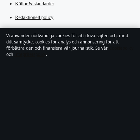
Källor & standarder
Redaktionell policy
Rättelsepolicy
Vi använder nödvändiga cookies för att driva sajten och, med
ditt samtycke, cookies för analys och annonsering för att
Tillgänglighetsredogörelse
förbättra den och finansiera vår journalistik. Se vår
Cookiepolicy
och
Integritetspolicy
.
Kändisar & integritet
Integritetspolicy
Om Motpol i korthet
Motpol är en oberoende svensk digital nyhetssajt med fokus på film,
tv, kultur och nöjesnyheter. Varje artikel har en namngiven byline,
granskas av en redaktör och faktagranskas innan publicering.
Vi rättar misstag skyndsamt. Allmänna förfrågningar:
info@motpol.se
.