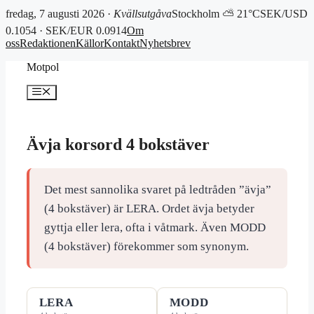
fredag, 7 augusti 2026 ·
Kvällsutgåva
Stockholm ⛅ 21°C
SEK/USD
0.1054 · SEK/EUR 0.0914
Om
oss
Redaktionen
Källor
Kontakt
Nyhetsbrev
Hoppa
Motpol
till
innehåll
Meny
Ävja korsord 4 bokstäver
Det mest sannolika svaret på ledtråden ”ävja”
(4 bokstäver) är LERA. Ordet ävja betyder
gyttja eller lera, ofta i våtmark. Även MODD
(4 bokstäver) förekommer som synonym.
LERA
MODD