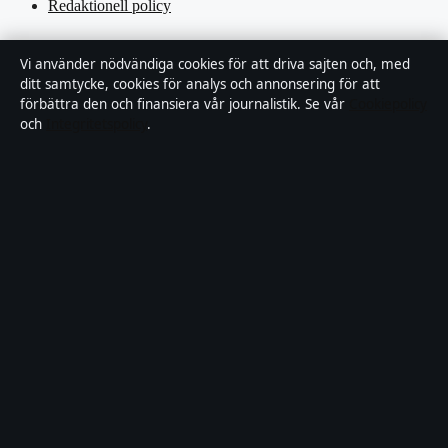
Redaktionell policy
Rättelsepolicy
Vi använder nödvändiga cookies för att driva sajten och, med
ditt samtycke, cookies för analys och annonsering för att
Tillgänglighetsredogörelse
förbättra den och finansiera vår journalistik. Se vår
Cookiepolicy
och
Integritetspolicy
.
Kändisar & integritet
Integritetspolicy
Om Motpol i korthet
Motpol är en oberoende svensk digital nyhetssajt med fokus på film,
tv, kultur och nöjesnyheter. Varje artikel har en namngiven byline,
granskas av en redaktör och faktagranskas innan publicering.
Vi rättar misstag skyndsamt. Allmänna förfrågningar:
info@motpol.se
.
motpol.se drivs av Reimersholme Publishing Limited (Malta
Business Registry: C 93305).