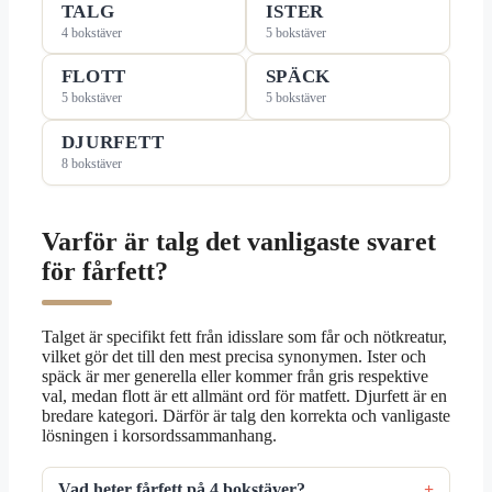
TALG
ISTER
4 bokstäver
5 bokstäver
FLOTT
SPÄCK
5 bokstäver
5 bokstäver
DJURFETT
8 bokstäver
Varför är talg det vanligaste svaret
för fårfett?
Talget är specifikt fett från idisslare som får och nötkreatur,
vilket gör det till den mest precisa synonymen. Ister och
späck är mer generella eller kommer från gris respektive
val, medan flott är ett allmänt ord för matfett. Djurfett är en
bredare kategori. Därför är talg den korrekta och vanligaste
lösningen i korsordssammanhang.
Vad heter fårfett på 4 bokstäver?