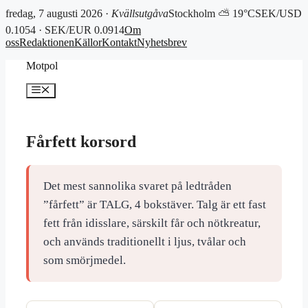
fredag, 7 augusti 2026 ·
Kvällsutgåva
Stockholm ⛅ 19°C
SEK/USD
0.1054 · SEK/EUR 0.0914
Om
oss
Redaktionen
Källor
Kontakt
Nyhetsbrev
Hoppa
Motpol
till
innehåll
Meny
Fårfett korsord
Det mest sannolika svaret på ledtråden
”fårfett” är TALG, 4 bokstäver. Talg är ett fast
fett från idisslare, särskilt får och nötkreatur,
och används traditionellt i ljus, tvålar och
som smörjmedel.