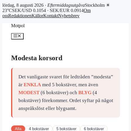
lördag, 8 augusti 2026 ·
Eftermiddagsutgåva
Stockholm ☀
23°C
SEK/USD 0.1054 · SEK/EUR 0.0914
Om
oss
Redaktionen
Källor
Kontakt
Nyhetsbrev
Hoppa
Motpol
till
innehåll
Meny
Modesta korsord
Det vanligaste svaret för ledtråden ”modesta”
är
ENKLA
med 5 bokstäver, men även
MODEST
(6 bokstäver) och
BLYG
(4
bokstäver) förekommer. Ordet syftar på något
anspråkslöst eller blygsamt.
Alla
4 bokstäver
5 bokstäver
6 bokstäver