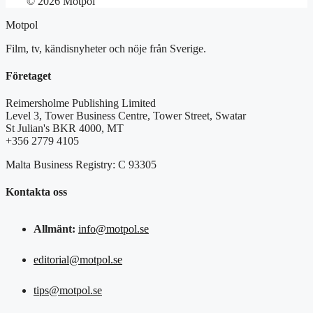
© 2026 Motpol
Motpol
Film, tv, kändisnyheter och nöje från Sverige.
Företaget
Reimersholme Publishing Limited
Level 3, Tower Business Centre, Tower Street, Swatar
St Julian's BKR 4000, MT
+356 2779 4105
Malta Business Registry: C 93305
Kontakta oss
Allmänt:
info@motpol.se
editorial@motpol.se
tips@motpol.se