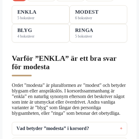
ENKLA
MODEST
5 bokstäver
6 bokstäver
BLYG
RINGA
4 bokstäver
5 bokstäver
Varför ”ENKLA” är ett bra svar
för modesta
Ordet ”modesta” är pluralformen av ”modest” och betyder
blygsam eller anspråkslös. I korsordssammanhang är
”enkla” en naturlig synonym eftersom det beskriver något
som inte är utsmyckat eller överdrivet. Andra vanliga
varianter är ”blyg” som fångar den personliga
blygsamheten, eller ”ringa” som betonar det obetydliga.
Vad betyder ”modesta” i korsord?