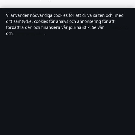
Rättelsepolicy
Vi använder nödvändiga cookies för att driva sajten och, med
ditt samtycke, cookies för analys och annonsering för att
Tillgänglighetsredogörelse
förbättra den och finansiera vår journalistik. Se vår
Cookiepolicy
och
Integritetspolicy
.
Kändisar & integritet
Integritetspolicy
Om Motpol i korthet
Motpol är en oberoende svensk digital nyhetssajt med fokus på film,
tv, kultur och nöjesnyheter. Varje artikel har en namngiven byline,
granskas av en redaktör och faktagranskas innan publicering.
Vi rättar misstag skyndsamt. Allmänna förfrågningar:
info@motpol.se
.
motpol.se drivs av Reimersholme Publishing Limited (Malta
Business Registry: C 93305).