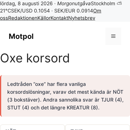
lördag, 8 augusti 2026 ·
Morgonutgåva
Stockholm ⛅
21°C
SEK/USD 0.1054 · SEK/EUR 0.0914
Om
oss
Redaktionen
Källor
Kontakt
Nyhetsbrev
Hoppa
till
Motpol
Meny
innehåll
Oxe korsord
Ledtråden ”oxe” har flera vanliga
korsordslösningar, varav det mest kända är NÖT
(3 bokstäver). Andra sannolika svar är TJUR (4),
STUT (4) och det längre KREATUR (8).