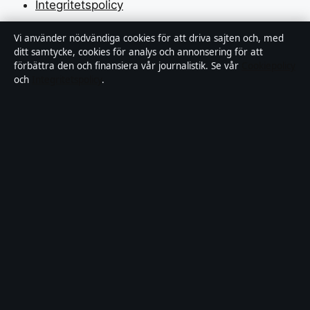
Integritetspolicy
Vi använder nödvändiga cookies för att driva sajten och, med
Om Motpol i korthet
ditt samtycke, cookies för analys och annonsering för att
förbättra den och finansiera vår journalistik. Se vår
Cookiepolicy
och
Integritetspolicy
.
Motpol är en oberoende svensk digital nyhetssajt med
fokus på film, tv, kultur och nöjesnyheter. Varje artikel
har en namngiven byline, granskas av en redaktör och
faktagranskas innan publicering.
Vi rättar misstag skyndsamt. Allmänna förfrågningar:
info@motpol.se
.
motpol.se drivs av Reimersholme Publishing Limited
(Malta Business Registry: C 93305).
© 2026 motpol.se ·
WorldRSS
·