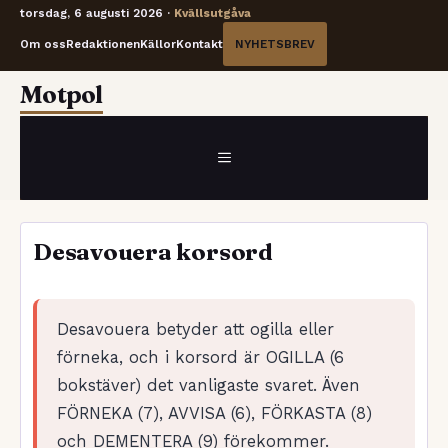
torsdag, 6 augusti 2026 ·
Kvällsutgåva
Om oss
Redaktionen
Källor
Kontakt
NYHETSBREV
Hoppa
Motpol
till
innehåll
MENY
Desavouera korsord
Desavouera betyder att ogilla eller
förneka, och i korsord är OGILLA (6
bokstäver) det vanligaste svaret. Även
FÖRNEKA (7), AVVISA (6), FÖRKASTA (8)
och DEMENTERA (9) förekommer.