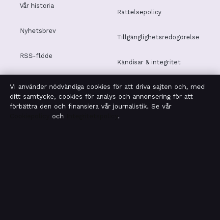
Vår historia
Rättelsepolicy
Nyhetsbrev
Tillgänglighetsredogörelse
RSS-flöde
Kändisar & integritet
Vi använder nödvändiga cookies för att driva sajten och, med
Integritetspolicy
ditt samtycke, cookies för analys och annonsering för att
förbättra den och finansiera vår journalistik. Se vår
Cookiepolicy
och
Integritetspolicy
.
OM MOTPOL I KORTHET
Motpol är en oberoende svensk digital nyhetssajt med
fokus på film, tv, kultur och nöjesnyheter. Varje artikel har
en namngiven byline, granskas av en redaktör och
faktagranskas innan publicering.
Vi rättar misstag skyndsamt. Allmänna förfrågningar: