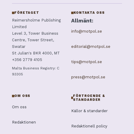
FÖRETAGET
KONTAKTA OSS
Allmänt:
Reimersholme Publishing
Limited
info@motpol.se
Level 3, Tower Business
Centre, Tower Street,
editorial@motpol.se
Swatar
St Julian's BKR 4000, MT
+356 2779 4105
tips@motpol.se
Malta Business Registry: C
93305
press@motpol.se
OM OSS
FÖRTROENDE &
STANDARDER
Om oss
Källor & standarder
Redaktionen
Redaktionell policy