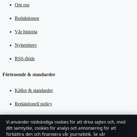
Om oss
Redaktionen
Vår historia
Nyhetsbrev
RSS-flöde
Förtroende & standarder
Källor & standarder
Redaktionell policy
Rättelsepolicy
Vi använder nödvändiga cookies för att driva sajten och, med
ditt samtycke, cookies för analys och annonsering för att
Tillgänglighetsredogörelse
förbättra den och finansiera vår journalistik. Se vår
Cookiepolicy