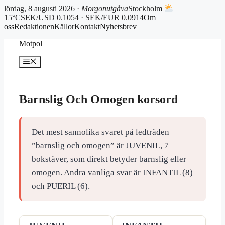
lördag, 8 augusti 2026 ·
Morgonutgåva
Stockholm
15°C
SEK/USD 0.1054 · SEK/EUR 0.0914
Om
oss
Redaktionen
Källor
Kontakt
Nyhetsbrev
Hoppa
Motpol
till
innehåll
Meny
Barnslig Och Omogen korsord
Det mest sannolika svaret på ledtråden
”barnslig och omogen” är JUVENIL, 7
bokstäver, som direkt betyder barnslig eller
omogen. Andra vanliga svar är INFANTIL (8)
och PUERIL (6).