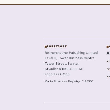
FÖRETAGET
A
Reimersholme Publishing Limited
Level 3, Tower Business Centre,
ed
Tower Street, Swatar
St Julian's BKR 4000, MT
t
+356 2779 4105
p
Malta Business Registry: C 93305