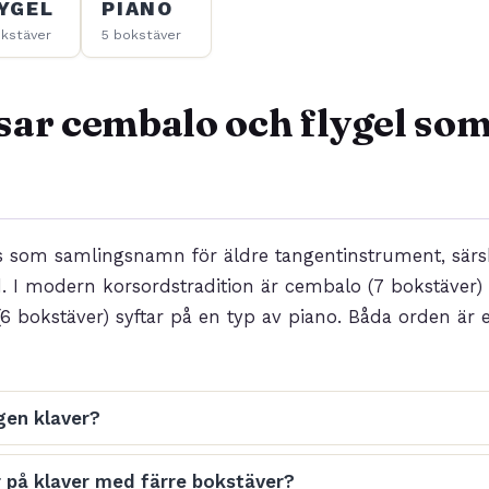
YGEL
PIANO
kstäver
5 bokstäver
sar cembalo och flygel som
s som samlingsnamn för äldre tangentinstrument, särsk
. I modern korsordstradition är cembalo (7 bokstäver) 
(6 bokstäver) syftar på en typ av piano. Båda orden är 
gen klaver?
r på klaver med färre bokstäver?