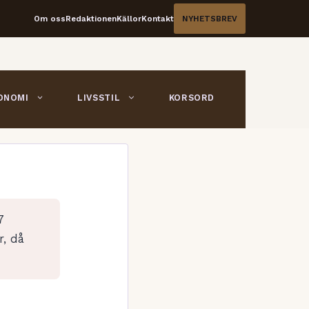
Om oss
Redaktionen
Källor
Kontakt
NYHETSBREV
ONOMI
LIVSSTIL
KORSORD
7
r, då