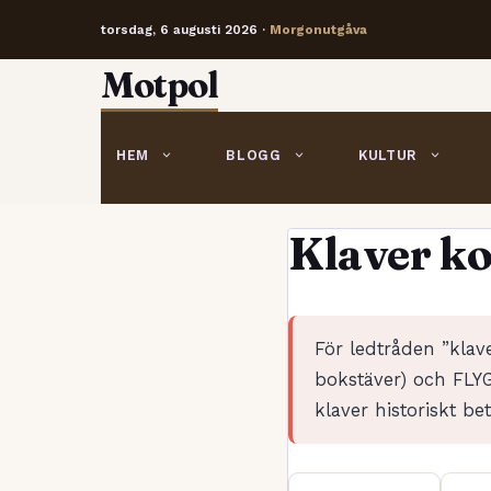
torsdag, 6 augusti 2026 ·
Morgonutgåva
Hoppa
Motpol
till
innehåll
HEM
BLOGG
KULTUR
Klaver k
För ledtråden ”klav
bokstäver) och FLYG
klaver historiskt b