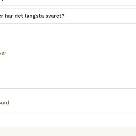
r har det längsta svaret?
ver
sord