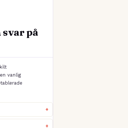
 svar på
ilt
en vanlig
etablerade