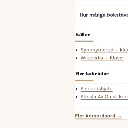
Hur många bokstäve
Källor
Synonymer.se – kla
Wikipedia – Klaver
Fler ledtrådar
Korsordshjälp
Känsla Av Olust kor
Fler korsordsord →