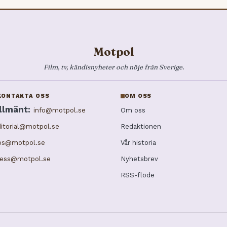
Motpol
Film, tv, kändisnyheter och nöje från Sverige.
KONTAKTA OSS
OM OSS
llmänt:
info@motpol.se
Om oss
itorial@motpol.se
Redaktionen
ips@motpol.se
Vår historia
ress@motpol.se
Nyhetsbrev
RSS-flöde