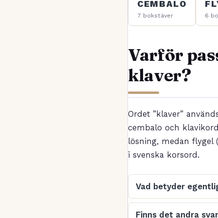
CEMBALO
FL
7 bokstäver
6 bo
Varför pas
klaver?
Ordet ”klaver” använd
cembalo och klavikord
lösning, medan flygel 
i svenska korsord.
Vad betyder egentli
Finns det andra sva