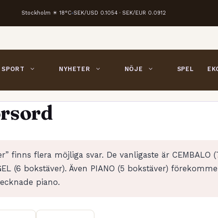
Stockholm ☀ 18°C
SEK/USD 0.1054 · SEK/EUR 0.0912
SPORT
NYHETER
NÖJE
SPEL
EK
orsord
er” finns flera möjliga svar. De vanligaste är CEMBALO (
EL (6 bokstäver). Även PIANO (5 bokstäver) förekomme
etecknade piano.