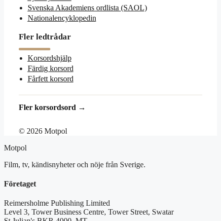
Svenska Akademiens ordlista (SAOL)
Nationalencyklopedin
Fler ledtrådar
Korsordshjälp
Färdig korsord
Fårfett korsord
Fler korsordsord →
© 2026 Motpol
Motpol
Film, tv, kändisnyheter och nöje från Sverige.
Företaget
Reimersholme Publishing Limited
Level 3, Tower Business Centre, Tower Street, Swatar
St Julian's BKR 4000, MT