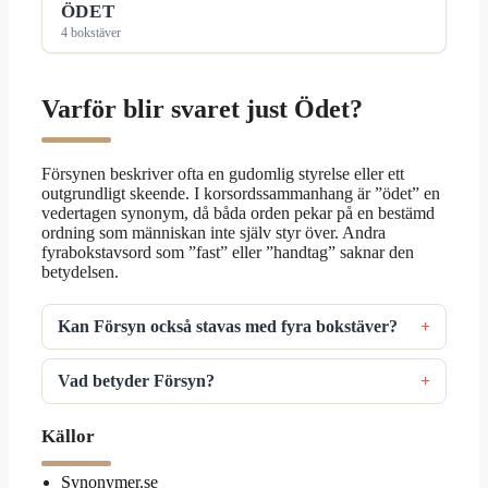
ÖDET
4 bokstäver
Varför blir svaret just Ödet?
Försynen beskriver ofta en gudomlig styrelse eller ett
outgrundligt skeende. I korsordssammanhang är ”ödet” en
vedertagen synonym, då båda orden pekar på en bestämd
ordning som människan inte själv styr över. Andra
fyrabokstavsord som ”fast” eller ”handtag” saknar den
betydelsen.
Kan Försyn också stavas med fyra bokstäver?
Vad betyder Försyn?
Källor
Synonymer.se