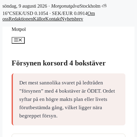
söndag, 9 augusti 2026 ·
Morgonutgåva
Stockholm ⛅
16°C
SEK/USD 0.1054 · SEK/EUR 0.0914
Om
oss
Redaktionen
Källor
Kontakt
Nyhetsbrev
Hoppa
Motpol
till
innehåll
Meny
Försynen korsord 4 bokstäver
Det mest sannolika svaret på ledtråden
”försynen” med 4 bokstäver är ÖDET. Ordet
syftar på en högre makts plan eller livets
förutbestämda gång, vilket ligger nära
begreppet försyn.