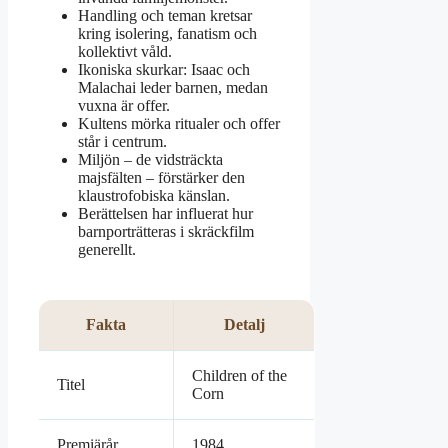
Handling och teman kretsar
kring isolering, fanatism och
kollektivt våld.
Ikoniska skurkar: Isaac och
Malachai leder barnen, medan
vuxna är offer.
Kultens mörka ritualer och offer
står i centrum.
Miljön – de vidsträckta
majsfälten – förstärker den
klaustrofobiska känslan.
Berättelsen har influerat hur
barnporträtteras i skräckfilm
generellt.
Fakta
Detalj
Children of the
Titel
Corn
Premiärår
1984