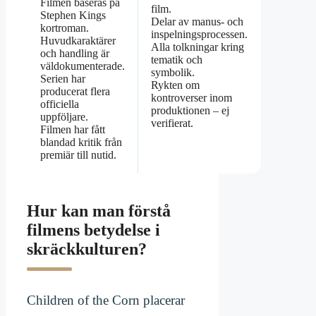
Filmen baseras på
film.
Stephen Kings
Delar av manus- och
kortroman.
inspelningsprocessen.
Huvudkaraktärer
Alla tolkningar kring
och handling är
tematik och
väldokumenterade.
symbolik.
Serien har
Rykten om
producerat flera
kontroverser inom
officiella
produktionen – ej
uppföljare.
verifierat.
Filmen har fått
blandad kritik från
premiär till nutid.
Hur kan man förstå
filmens betydelse i
skräckkulturen?
Children of the Corn placerar