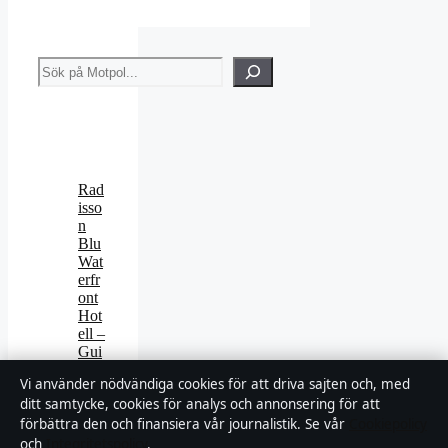
Sök
Rad
isso
n
Blu
Wat
erfr
ont
Hot
ell –
Gui
de,
Vi använder nödvändiga cookies för att driva sajten och, med
pris
ditt samtycke, cookies för analys och annonsering för att
er
förbättra den och finansiera vår journalistik. Se vår
Cookiepolicy
och
rece
och
Integritetspolicy
.