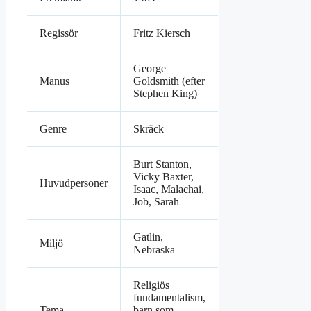
Regissör
Fritz Kiersch
George
Manus
Goldsmith (efter
Stephen King)
Genre
Skräck
Burt Stanton,
Vicky Baxter,
Huvudpersoner
Isaac, Malachai,
Job, Sarah
Gatlin,
Miljö
Nebraska
Religiös
fundamentalism,
Tema
barn som