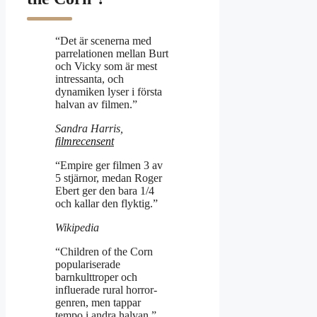
“Det är scenerna med
parrelationen mellan Burt
och Vicky som är mest
intressanta, och
dynamiken lyser i första
halvan av filmen.”
Sandra Harris,
filmrecensent
“Empire ger filmen 3 av
5 stjärnor, medan Roger
Ebert ger den bara 1/4
och kallar den flyktig.”
Wikipedia
“Children of the Corn
populariserade
barnkulttroper och
influerade rural horror-
genren, men tappar
tempo i andra halvan.”