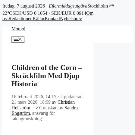
fredag, 7 augusti 2026 ·
Eftermiddagsutgåva
Stockholm ⛅
22°C
SEK/USD 0.1054 · SEK/EUR 0.0914
Om
oss
Redaktionen
Källor
Kontakt
Nyhetsbrev
Hoppa
Motpol
till
innehåll
Meny
Children of the Corn –
Skräckfilm Med Djup
Historia
16 februari 2026, 14:15
· Uppdaterad
21 mars 2026, 18:09
av
Christian
Hellström
·
✓
Granskad av
Sandra
Engström
, ansvarig för
faktagranskning