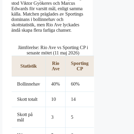
stod Viktor Gyökeres och Marcus
Edwards för varsitt mål, enligt samma
källa. Matchen präglades av Sportings
dominans i bollinnehav och
skottstatistik, men Rio Ave lyckades
ändå skapa flera farliga chanser.
Jämförelse: Rio Ave vs Sporting CP i
senaste mötet (11 maj 2026)
Rio
Sporting
Statistik
Ave
CP
Bollinnehav
40%
60%
Skott totalt
10
14
Skott på
3
5
mål