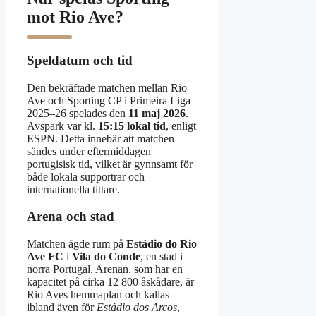
mot Rio Ave?
Speldatum och tid
Den bekräftade matchen mellan Rio
Ave och Sporting CP i Primeira Liga
2025–26 spelades den
11 maj 2026
.
Avspark var kl.
15:15 lokal tid
, enligt
ESPN. Detta innebär att matchen
sändes under eftermiddagen
portugisisk tid, vilket är gynnsamt för
både lokala supportrar och
internationella tittare.
Arena och stad
Matchen ägde rum på
Estádio do Rio
Ave FC
i
Vila do Conde
, en stad i
norra Portugal. Arenan, som har en
kapacitet på cirka 12 800 åskådare, är
Rio Aves hemmaplan och kallas
ibland även för
Estádio dos Arcos
,