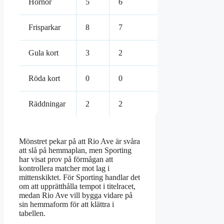
Hörnor
5
6
Frisparkar
8
7
Gula kort
3
2
Röda kort
0
0
Räddningar
2
2
Mönstret pekar på att Rio Ave är svåra
att slå på hemmaplan, men Sporting
har visat prov på förmågan att
kontrollera matcher mot lag i
mittenskiktet. För Sporting handlar det
om att upprätthålla tempot i titelracet,
medan Rio Ave vill bygga vidare på
sin hemmaform för att klättra i
tabellen.