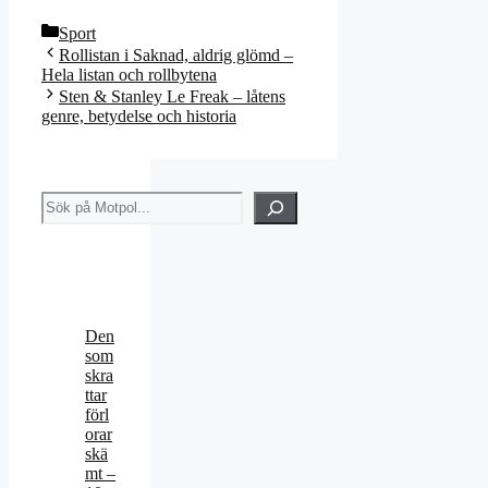
Kategorier
Sport
Rollistan i Saknad, aldrig glömd –
Hela listan och rollbytena
Sten & Stanley Le Freak – låtens
genre, betydelse och historia
Sök
Den
som
skra
ttar
förl
orar
skä
mt –