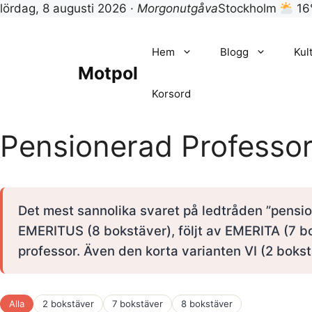
lördag, 8 augusti 2026 ·
Morgonutgåva
Stockholm
16
Hoppa
till
Hem
Blogg
Kul
innehåll
Motpol
Korsord
Pensionerad Professor
Det mest sannolika svaret på ledtråden ”pensio
EMERITUS (8 bokstäver), följt av EMERITA (7 bo
professor. Även den korta varianten VI (2 bok
Alla
2 bokstäver
7 bokstäver
8 bokstäver