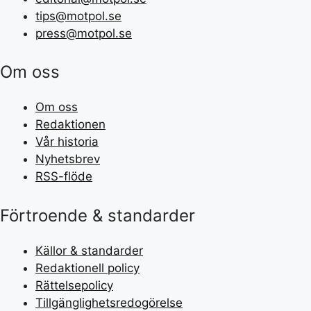
tips@motpol.se
press@motpol.se
Om oss
Om oss
Redaktionen
Vår historia
Nyhetsbrev
RSS-flöde
Förtroende & standarder
Källor & standarder
Redaktionell policy
Rättelsepolicy
Tillgänglighetsredogörelse