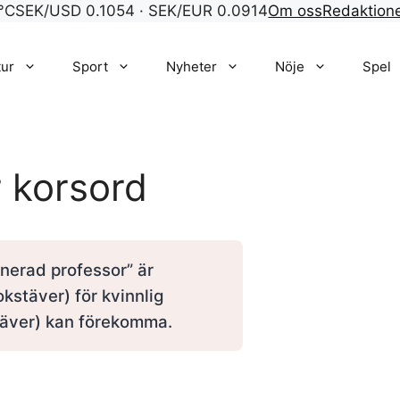
°C
SEK/USD 0.1054 · SEK/EUR 0.0914
Om oss
Redaktion
tur
Sport
Nyheter
Nöje
Spel
 korsord
nerad professor” är
kstäver) för kvinnlig
stäver) kan förekomma.