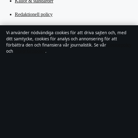
Källor & standarder
Redaktionell policy
Rättelsepolicy
Vi använder nödvändiga cookies för att driva sajten och, med
ditt samtycke, cookies för analys och annonsering för att
Tillgänglighetsredogörelse
förbättra den och finansiera vår journalistik. Se vår
Cookiepolicy
och
Integritetspolicy
.
Kändisar & integritet
Integritetspolicy
Om Motpol i korthet
Motpol är en oberoende svensk digital nyhetssajt med fokus på film,
tv, kultur och nöjesnyheter. Varje artikel har en namngiven byline,
granskas av en redaktör och faktagranskas innan publicering.
Vi rättar misstag skyndsamt. Allmänna förfrågningar:
info@motpol.se
.