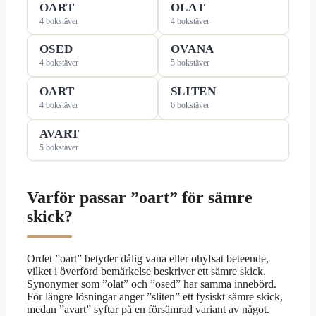
OART
OLAT
4 bokstäver
4 bokstäver
OSED
OVANA
4 bokstäver
5 bokstäver
OART
SLITEN
4 bokstäver
6 bokstäver
AVART
5 bokstäver
Varför passar ”oart” för sämre
skick?
Ordet ”oart” betyder dålig vana eller ohyfsat beteende,
vilket i överförd bemärkelse beskriver ett sämre skick.
Synonymer som ”olat” och ”osed” har samma innebörd.
För längre lösningar anger ”sliten” ett fysiskt sämre skick,
medan ”avart” syftar på en försämrad variant av något.