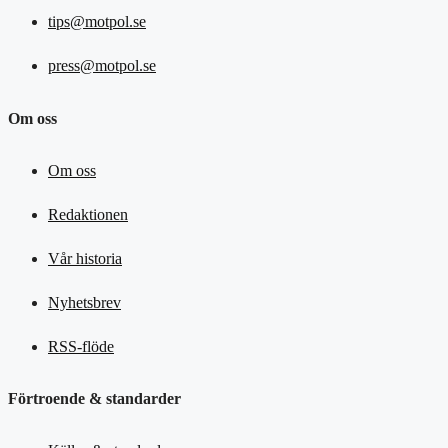
tips@motpol.se
press@motpol.se
Om oss
Om oss
Redaktionen
Vår historia
Nyhetsbrev
RSS-flöde
Förtroende & standarder