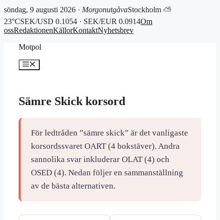
söndag, 9 augusti 2026 ·
Morgonutgåva
Stockholm ⛅
23°C
SEK/USD 0.1054 · SEK/EUR 0.0914
Om
oss
Redaktionen
Källor
Kontakt
Nyhetsbrev
Hoppa
Motpol
till
innehåll
Meny
Sämre Skick korsord
För ledtråden ”sämre skick” är det vanligaste
korsordssvaret OART (4 bokstäver). Andra
sannolika svar inkluderar OLAT (4) och
OSED (4). Nedan följer en sammanställning
av de bästa alternativen.