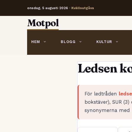
onsdag, 5 augusti 2026 ·
Kvällsutgåva
Hoppa
Motpol
till
innehåll
HEM
BLOGG
KULTUR
Ledsen k
För ledtråden
leds
bokstäver), SUR (3)
synonymerna med r