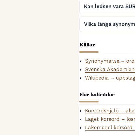
Kan ledsen vara SU
Vilka långa synonym
Källor
Synonymer.se – or
Svenska Akademiens
Wikipedia – uppsla
Fler ledtrådar
Korsordshjälp – alla
Laget korsord – lös
Läkemedel korsord 