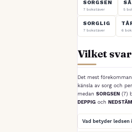
SORGSEN
SÅ
7 bokstäver
5 bo
SORGLIG
TÅ
7 bokstäver
6 bok
Vilket svar
Det mest förekomman
känsla av sorg och pe
medan
SORGSEN
(7) 
DEPPIG
och
NEDSTÄ
Vad betyder ledsen 