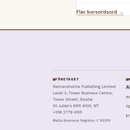
Fler korsordsord →
FÖRETAGET
A
Reimersholme Publishing Limited
Level 3, Tower Business Centre,
ed
Tower Street, Swatar
St Julian's BKR 4000, MT
t
+356 2779 4105
p
Malta Business Registry: C 93305