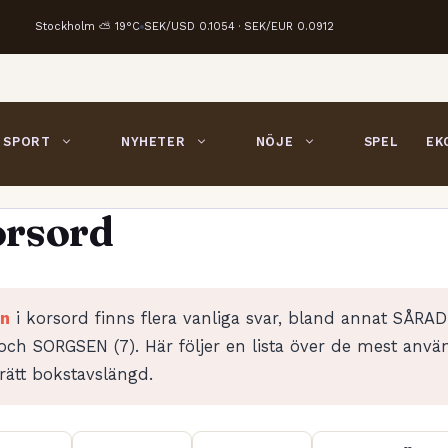
Stockholm ⛅ 19°C
SEK/USD 0.1054 · SEK/EUR 0.0912
SPORT
NYHETER
NÖJE
SPEL
EK
orsord
en
i korsord finns flera vanliga svar, bland annat SÅRAD
 och SORGSEN (7). Här följer en lista över de mest anvä
ätt bokstavslängd.