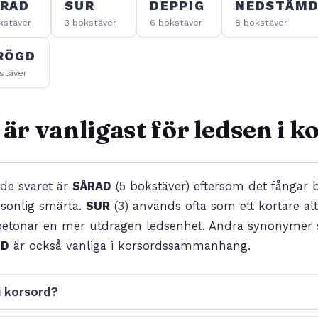
RAD
SUR
DEPPIG
NEDSTÄM
kstäver
3 bokstäver
6 bokstäver
8 bokstäver
RÖGD
stäver
 är vanligast för ledsen i 
de svaret är
SÅRAD
(5 bokstäver) eftersom det fångar 
rsonlig smärta.
SUR
(3) används ofta som ett kortare alt
betonar en mer utdragen ledsenhet. Andra synonymer
MD
är också vanliga i korsordssammanhang.
i korsord?