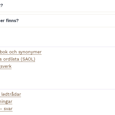
R?
er finns?
dbok och synonymer
 ordlista (SAOL)
gsverk
 ledtrådar
ningar
– svar