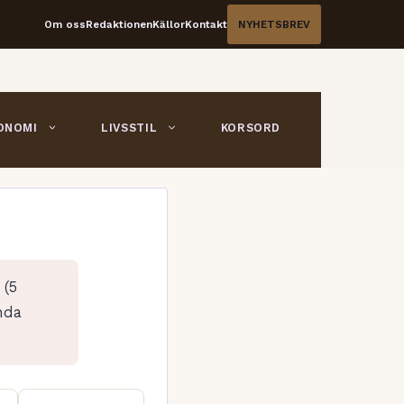
Om oss
Redaktionen
Källor
Kontakt
NYHETSBREV
ONOMI
LIVSSTIL
KORSORD
 (5
nda