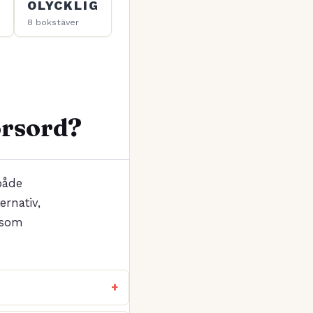
D
OLYCKLIG
8 bokstäver
korsord?
både
ernativ,
 som