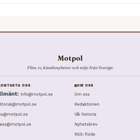
Motpol
Film, tv, kändisnyheter och nöje från Sverige.
KONTAKTA OSS
OM OSS
llmänt:
info@motpol.se
Om oss
itorial@motpol.se
Redaktionen
ips@motpol.se
Vår historia
ress@motpol.se
Nyhetsbrev
RSS-flöde