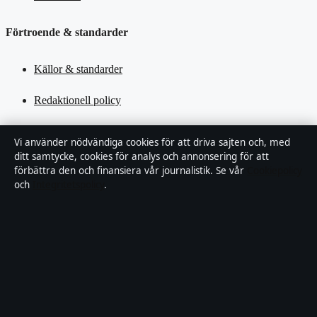
Förtroende & standarder
Källor & standarder
Redaktionell policy
Rättelsepolicy
Vi använder nödvändiga cookies för att driva sajten och, med
ditt samtycke, cookies för analys och annonsering för att
Tillgänglighetsredogörelse
förbättra den och finansiera vår journalistik. Se vår
Cookiepolicy
och
Integritetspolicy
.
Kändisar & integritet
Integritetspolicy
Om Motpol i korthet
Motpol är en oberoende svensk digital nyhetssajt med fokus på film,
tv, kultur och nöjesnyheter. Varje artikel har en namngiven byline,
granskas av en redaktör och faktagranskas innan publicering.