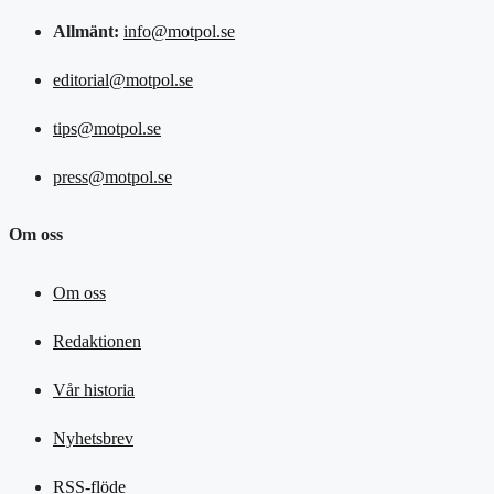
Allmänt:
info@motpol.se
editorial@motpol.se
tips@motpol.se
press@motpol.se
Om oss
Om oss
Redaktionen
Vår historia
Nyhetsbrev
RSS-flöde