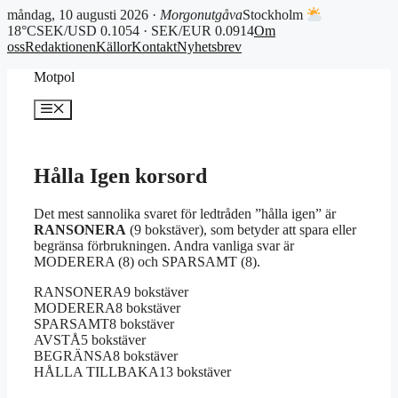
måndag, 10 augusti 2026 ·
Morgonutgåva
Stockholm
18°C
SEK/USD 0.1054 · SEK/EUR 0.0914
Om
oss
Redaktionen
Källor
Kontakt
Nyhetsbrev
Hoppa
Motpol
till
innehåll
Meny
Hålla Igen korsord
Det mest sannolika svaret för ledtråden ”hålla igen” är
RANSONERA
(9 bokstäver), som betyder att spara eller
begränsa förbrukningen. Andra vanliga svar är
MODERERA (8) och SPARSAMT (8).
RANSONERA
9 bokstäver
MODERERA
8 bokstäver
SPARSAMT
8 bokstäver
AVSTÅ
5 bokstäver
BEGRÄNSA
8 bokstäver
HÅLLA TILLBAKA
13 bokstäver