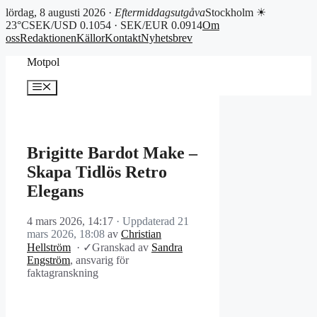
lördag, 8 augusti 2026 ·
Eftermiddagsutgåva
Stockholm ☀
23°C
SEK/USD 0.1054 · SEK/EUR 0.0914
Om
oss
Redaktionen
Källor
Kontakt
Nyhetsbrev
Hoppa
Motpol
till
innehåll
Meny
Brigitte Bardot Make –
Skapa Tidlös Retro
Elegans
4 mars 2026, 14:17
· Uppdaterad
21
mars 2026, 18:08
av
Christian
Hellström
·
✓
Granskad av
Sandra
Engström
, ansvarig för
faktagranskning