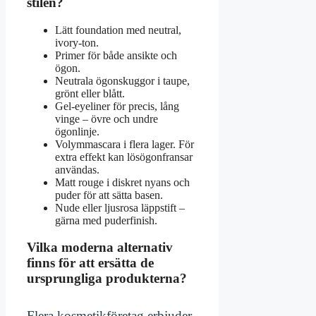
stilen?
Lätt foundation med neutral,
ivory-ton.
Primer för både ansikte och
ögon.
Neutrala ögonskuggor i taupe,
grönt eller blått.
Gel-eyeliner för precis, lång
vinge – övre och undre
ögonlinje.
Volymmascara i flera lager. För
extra effekt kan lösögonfransar
användas.
Matt rouge i diskret nyans och
puder för att sätta basen.
Nude eller ljusrosa läppstift –
gärna med puderfinish.
Vilka moderna alternativ
finns för att ersätta de
ursprungliga produkterna?
Flera kosmetikföretag erbjuder