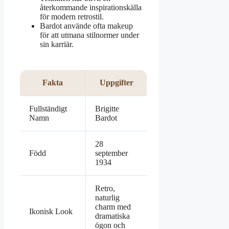
återkommande inspirationskälla
för modern retrostil.
Bardot använde ofta makeup
för att utmana stilnormer under
sin karriär.
Fakta
Uppgifter
Fullständigt
Brigitte
Namn
Bardot
28
Född
september
1934
Retro,
naturlig
charm med
Ikonisk Look
dramatiska
ögon och