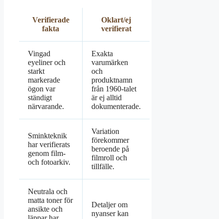
Verifierade
Oklart/ej
fakta
verifierat
Vingad
Exakta
eyeliner och
varumärken
starkt
och
markerade
produktnamn
ögon var
från 1960-talet
ständigt
är ej alltid
närvarande.
dokumenterade.
Variation
Sminkteknik
förekommer
har verifierats
beroende på
genom film-
filmroll och
och fotoarkiv.
tillfälle.
Neutrala och
matta toner för
Detaljer om
ansikte och
nyanser kan
läppar har