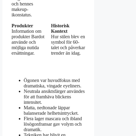
och hennes
makeup-
ikonstatus.
Produkter
Historisk
Information om
Kontext
produkter Bardot
Hur stilen blev en
använde och
symbol för 60-
möjliga nutida
talet och påverkar
ersättningar.
trender än idag.
Ögonen var huvudfokus med
dramatiska, vingade eyeliners.
Neutrala ansiktsfärger användes
för att framhäva blickens
intensitet.
Matta, nedtonade läppar
balanserade helhetsintrycket.
Flera lager mascara och ibland
lösögonfransar gav volym och
dramatik.
Tekniken har blivit en