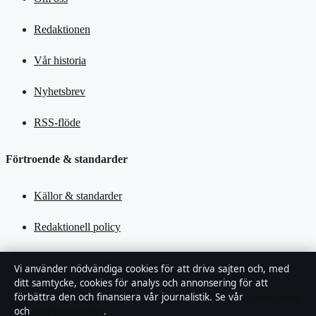
Redaktionen
Vår historia
Nyhetsbrev
RSS-flöde
Förtroende & standarder
Källor & standarder
Redaktionell policy
Rättelsepolicy
Vi använder nödvändiga cookies för att driva sajten och, med
ditt samtycke, cookies för analys och annonsering för att
Tillgänglighetsredogörelse
förbättra den och finansiera vår journalistik. Se vår
Cookiepolicy
och
Integritetspolicy
.