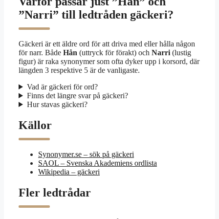
Varför passar just ”Hån” och
”Narri” till ledtråden gäckeri?
Gäckeri är ett äldre ord för att driva med eller hålla någon
för narr. Både
Hån
(uttryck för förakt) och
Narri
(lustig
figur) är raka synonymer som ofta dyker upp i korsord, där
längden 3 respektive 5 är de vanligaste.
Vad är gäckeri för ord?
Finns det längre svar på gäckeri?
Hur stavas gäckeri?
Källor
Synonymer.se – sök på gäckeri
SAOL – Svenska Akademiens ordlista
Wikipedia – gäckeri
Fler ledtrådar