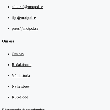
editorial@motpol.se
tips@motpol.se
press@motpol.se
Om oss
Om oss
Redaktionen
Vår historia
Nyhetsbrev
RSS-flöde
Förtroende & standarder