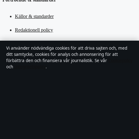
Källor & standarder
Redaktionell policy
Rättelsepolicy
Vi använder nödvändiga cookies för att driva sajten och, med
ditt samtycke, cookies för analys och annonsering för att
Tillgänglighetsredogörelse
förbättra den och finansiera vår journalistik. Se vår
Cookiepolicy
och
Integritetspolicy
.
Kändisar & integritet
Integritetspolicy
Om Motpol i korthet
Motpol är en oberoende svensk digital nyhetssajt med fokus på film,
tv, kultur och nöjesnyheter. Varje artikel har en namngiven byline,
granskas av en redaktör och faktagranskas innan publicering.
Vi rättar misstag skyndsamt. Allmänna förfrågningar: