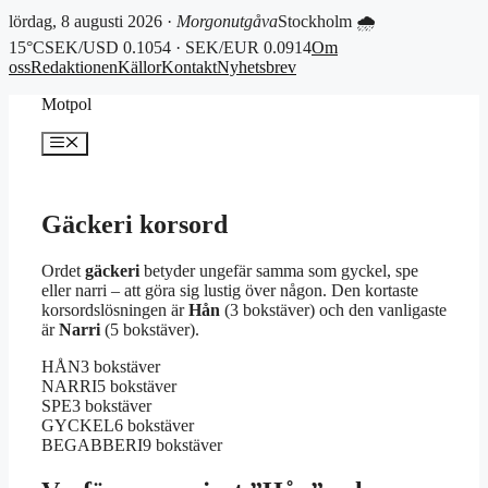
lördag, 8 augusti 2026 ·
Morgonutgåva
Stockholm 🌧
15°C
SEK/USD 0.1054 · SEK/EUR 0.0914
Om
oss
Redaktionen
Källor
Kontakt
Nyhetsbrev
Hoppa
Motpol
till
innehåll
Meny
Gäckeri korsord
Ordet
gäckeri
betyder ungefär samma som gyckel, spe
eller narri – att göra sig lustig över någon. Den kortaste
korsordslösningen är
Hån
(3 bokstäver) och den vanligaste
är
Narri
(5 bokstäver).
HÅN
3 bokstäver
NARRI
5 bokstäver
SPE
3 bokstäver
GYCKEL
6 bokstäver
BEGABBERI
9 bokstäver