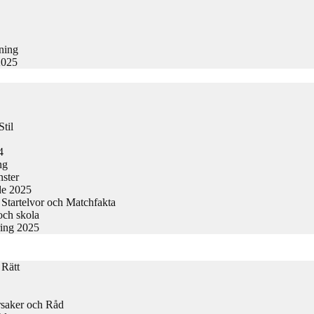
kning
2025
til
4
ng
nster
de 2025
Startelvor och Matchfakta
och skola
ring 2025
 Rätt
rsaker och Råd