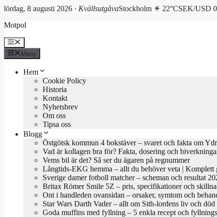
lördag, 8 augusti 2026 ·
Kvällsutgåva
Stockholm ☀ 22°C
SEK/USD 0.
Hoppa
Motpol
till
innehåll
Meny
Meny
Hem
Cookie Policy
Historia
Kontakt
Nyhetsbrev
Om oss
Tipsa oss
Blogg
Östgötsk kommun 4 bokstäver – svaret och fakta om Yd
Vad är kollagen bra för? Fakta, dosering och biverkninga
Vems bil är det? Så ser du ägaren på regnummer
Långtids-EKG hemma – allt du behöver veta | Komplett 
Sverige damer fotboll matcher – scheman och resultat 2
Britax Römer Smile 5Z – pris, specifikationer och skilln
Ont i handleden ovansidan – orsaker, symtom och behan
Star Wars Darth Vader – allt om Sith-lordens liv och död
Goda muffins med fyllning – 5 enkla recept och fyllnings