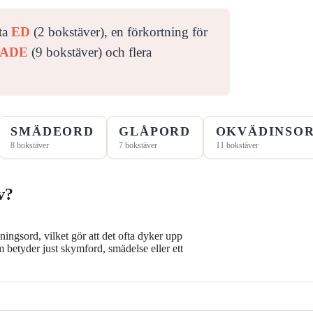
rta
ED
(2 bokstäver), en förkortning för
RADE
(9 bokstäver) och flera
SMÄDEORD
GLÅPORD
OKVÄDINSO
8 bokstäver
7 bokstäver
11 bokstäver
v?
ngsord, vilket gör att det ofta dyker upp
om betyder just skymford, smädelse eller ett