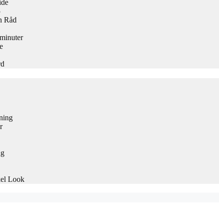
ide
5
h Råd
 minuter
e
rd
ning
r
ng
kel Look