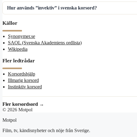
Hur används ”invektiv” i svenska korsord?
Källor
Synonymer.se
SAOL (Svenska Akademiens ordlista)
Wikipedia
Fler ledtrådar
Korsordshjälp
Illmarig korsord
Instinktiv korsord
Fler korsordsord →
© 2026 Motpol
Motpol
Film, tv, kändisnyheter och nöje från Sverige.