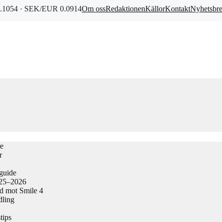
1054 · SEK/EUR 0.0914
Om oss
Redaktionen
Källor
Kontakt
Nyhetsbr
re
r
guide
025–2026
ad mot Smile 4
dling
tips