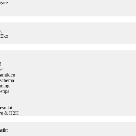
gare
g
s Eko
5
er
ramtiden
h schema
aming
etips
sultat
Live & H2H
sikt