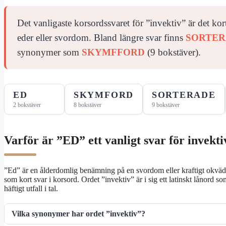
Det vanligaste korsordssvaret för ”invektiv” är det ko
eder eller svordom. Bland längre svar finns
SORTE
synonymer som
SKYMFFORD
(9 bokstäver).
ED
SKYMFORD
SORTERADE
2 bokstäver
8 bokstäver
9 bokstäver
Varför är ”ED” ett vanligt svar för invekti
”Ed” är en ålderdomlig benämning på en svordom eller kraftigt okvädni
som kort svar i korsord. Ordet ”invektiv” är i sig ett latinskt lånord s
häftigt utfall i tal.
Vilka synonymer har ordet ”invektiv”?