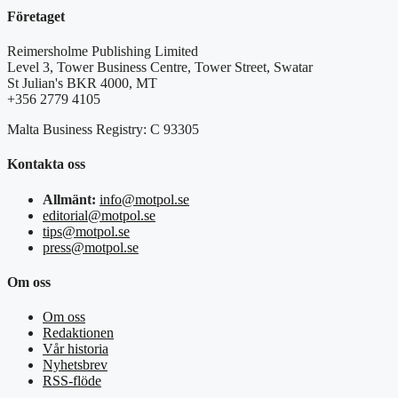
Företaget
Reimersholme Publishing Limited
Level 3, Tower Business Centre, Tower Street, Swatar
St Julian's BKR 4000, MT
+356 2779 4105
Malta Business Registry: C 93305
Kontakta oss
Allmänt:
info@motpol.se
editorial@motpol.se
tips@motpol.se
press@motpol.se
Om oss
Om oss
Redaktionen
Vår historia
Nyhetsbrev
RSS-flöde