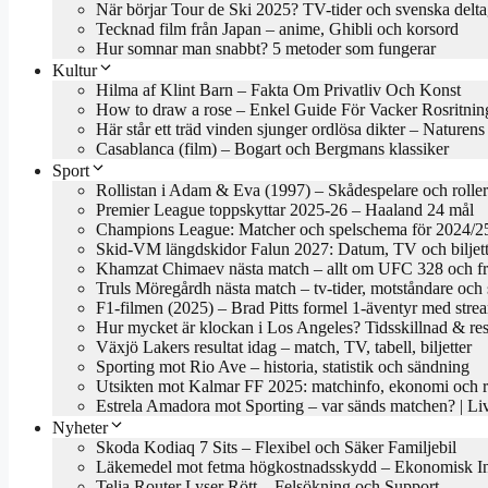
När börjar Tour de Ski 2025? TV-tider och svenska delta
Tecknad film från Japan – anime, Ghibli och korsord
Hur somnar man snabbt? 5 metoder som fungerar
Kultur
Hilma af Klint Barn – Fakta Om Privatliv Och Konst
How to draw a rose – Enkel Guide För Vacker Rosritnin
Här står ett träd vinden sjunger ordlösa dikter – Naturen
Casablanca (film) – Bogart och Bergmans klassiker
Sport
Rollistan i Adam & Eva (1997) – Skådespelare och roller
Premier League toppskyttar 2025-26 – Haaland 24 mål
Champions League: Matcher och spelschema för 2024/2
Skid-VM längdskidor Falun 2027: Datum, TV och biljett
Khamzat Chimaev nästa match – allt om UFC 328 och f
Truls Möregårdh nästa match – tv-tider, motståndare oc
F1-filmen (2025) – Brad Pitts formel 1-äventyr med stre
Hur mycket är klockan i Los Angeles? Tidsskillnad & res
Växjö Lakers resultat idag – match, TV, tabell, biljetter
Sporting mot Rio Ave – historia, statistik och sändning
Utsikten mot Kalmar FF 2025: matchinfo, ekonomi och re
Estrela Amadora mot Sporting – var sänds matchen? | 
Nyheter
Skoda Kodiaq 7 Sits – Flexibel och Säker Familjebil
Läkemedel mot fetma högkostnadsskydd – Ekonomisk In
Telia Router Lyser Rött – Felsökning och Support