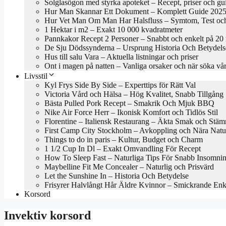
Solglasögon med styrka apoteket – Recept, priser och gu
Hur Man Skannar Ett Dokument – Komplett Guide 202
Hur Vet Man Om Man Har Halsfluss – Symtom, Test oc
1 Hektar i m2 – Exakt 10 000 kvadratmeter
Pannkakor Recept 2 Personer – Snabbt och enkelt på 20
De Sju Dödssynderna – Ursprung Historia Och Betydels
Hus till salu Vara – Aktuella listningar och priser
Ont i magen på natten – Vanliga orsaker och när söka vå
Livsstil
Kyl Frys Side By Side – Experttips för Rätt Val
Victoria Vård och Hälsa – Hög Kvalitet, Snabb Tillgång
Bästa Pulled Pork Recept – Smakrik Och Mjuk BBQ
Nike Air Force Herr – Ikonisk Komfort och Tidlös Stil
Florentine – Italiensk Restaurang – Äkta Smak och Stäm
First Camp City Stockholm – Avkoppling och Nära Natu
Things to do in paris – Kultur, Budget och Charm
1 1/2 Cup In Dl – Exakt Omvandling För Recept
How To Sleep Fast – Naturliga Tips För Snabb Insomni
Maybelline Fit Me Concealer – Naturlig och Prisvärd
Let the Sunshine In – Historia Och Betydelse
Frisyrer Halvlångt Hår Äldre Kvinnor – Smickrande En
Korsord
Invektiv korsord