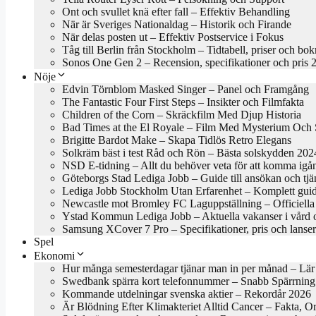
Ont och svullet knä efter fall – Effektiv Behandling
När är Sveriges Nationaldag – Historik och Firande
När delas posten ut – Effektiv Postservice i Fokus
Tåg till Berlin från Stockholm – Tidtabell, priser och bo
Sonos One Gen 2 – Recension, specifikationer och pris 
Nöje
Edvin Törnblom Masked Singer – Panel och Framgång
The Fantastic Four First Steps – Insikter och Filmfakta
Children of the Corn – Skräckfilm Med Djup Historia
Bad Times at the El Royale – Film Med Mysterium Och S
Brigitte Bardot Make – Skapa Tidlös Retro Elegans
Solkräm bäst i test Råd och Rön – Bästa solskydden 202
NSD E-tidning – Allt du behöver veta för att komma igå
Göteborgs Stad Lediga Jobb – Guide till ansökan och tjä
Lediga Jobb Stockholm Utan Erfarenhet – Komplett gui
Newcastle mot Bromley FC Laguppställning – Officiella 
Ystad Kommun Lediga Jobb – Aktuella vakanser i vård 
Samsung XCover 7 Pro – Specifikationer, pris och lanse
Spel
Ekonomi
Hur många semesterdagar tjänar man in per månad – Lär
Swedbank spärra kort telefonnummer – Snabb Spärrning
Kommande utdelningar svenska aktier – Rekordår 2026
Är Blödning Efter Klimakteriet Alltid Cancer – Fakta, O