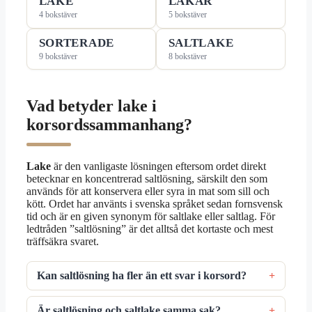
LAKE
LAKAR
4 bokstäver
5 bokstäver
SORTERADE
SALTLAKE
9 bokstäver
8 bokstäver
Vad betyder lake i
korsordssammanhang?
Lake
är den vanligaste lösningen eftersom ordet direkt
betecknar en koncentrerad saltlösning, särskilt den som
används för att konservera eller syra in mat som sill och
kött. Ordet har använts i svenska språket sedan fornsvensk
tid och är en given synonym för saltlake eller saltlag. För
ledtråden ”saltlösning” är det alltså det kortaste och mest
träffsäkra svaret.
Kan saltlösning ha fler än ett svar i korsord?
Är saltlösning och saltlake samma sak?