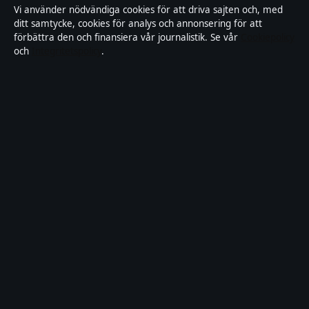
Vi använder nödvändiga cookies för att driva sajten och, med
ditt samtycke, cookies för analys och annonsering för att
Tillgänglighetsredogörelse
förbättra den och finansiera vår journalistik. Se vår
Cookiepolicy
och
Integritetspolicy
.
Kändisar & integritet
Integritetspolicy
Om Motpol i korthet
Motpol är en oberoende svensk digital nyhetssajt med fokus på film,
tv, kultur och nöjesnyheter. Varje artikel har en namngiven byline,
granskas av en redaktör och faktagranskas innan publicering.
Vi rättar misstag skyndsamt. Allmänna förfrågningar:
info@motpol.se
.
motpol.se drivs av Reimersholme Publishing Limited (Malta
Business Registry: C 93305).
© 2026 motpol.se ·
WorldRSS
·
Så verifierar vi vår rapportering