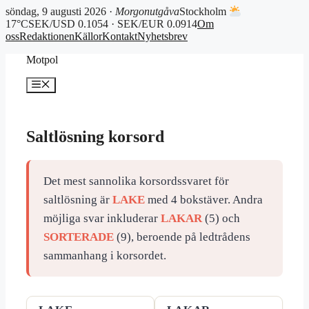
söndag, 9 augusti 2026 ·
Morgonutgåva
Stockholm
17°C
SEK/USD 0.1054 · SEK/EUR 0.0914
Om
oss
Redaktionen
Källor
Kontakt
Nyhetsbrev
Hoppa
Motpol
till
innehåll
Meny
Saltlösning korsord
Det mest sannolika korsordssvaret för
saltlösning är
LAKE
med 4 bokstäver. Andra
möjliga svar inkluderar
LAKAR
(5) och
SORTERADE
(9), beroende på ledtrådens
sammanhang i korsordet.