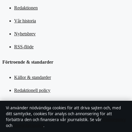
Redaktionen
Vår historia
Nyhetsbrev
RSS-flöde
Förtroende & standarder
Källor & standarder
Redaktionell policy
Rättelsepolicy
Vi använder nödvändiga cookies för att driva sajten och, med
ditt samtycke, cookies för analys och annonsering för att
Tillgänglighetsredogörelse
förbättra den och finansiera vår journalistik. Se vår
Cookiepolicy
och
Integritetspolicy
.
Kändisar & integritet