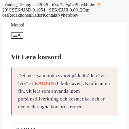
måndag, 10 augusti 2026 ·
Kvällsutgåva
Stockholm
20°C
SEK/USD 0.1054 · SEK/EUR 0.0912
Om
oss
Redaktionen
Källor
Kontakt
Nyhetsbrev
Hoppa
Motpol
till
innehåll
Meny
Vit Lera korsord
Det mest sannolika svaret på ledtråden ”vit
lera” är
KAOLIN
(6 bokstäver). Kaolin är en
fin, vit lera som används inom
porslinstillverkning och kosmetika, och är
den vedertagna korsordstermen.