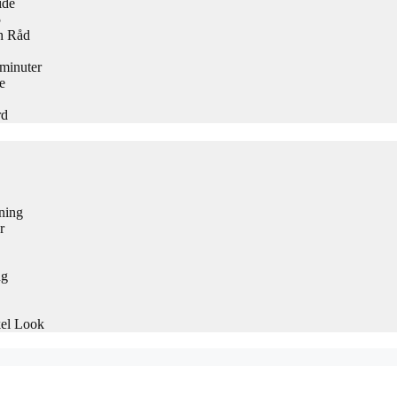
ide
5
h Råd
 minuter
e
rd
ning
r
ng
kel Look