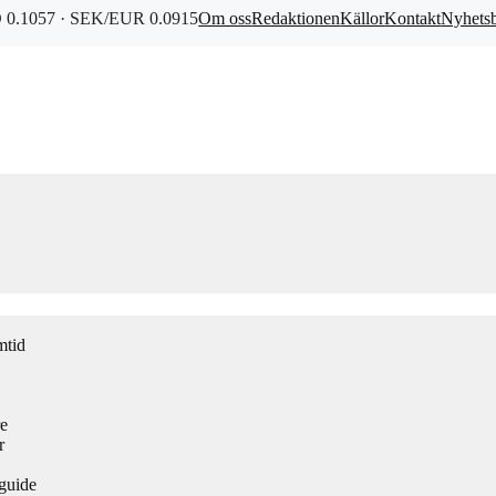
0.1057 · SEK/EUR 0.0915
Om oss
Redaktionen
Källor
Kontakt
Nyhets
mtid
re
r
guide