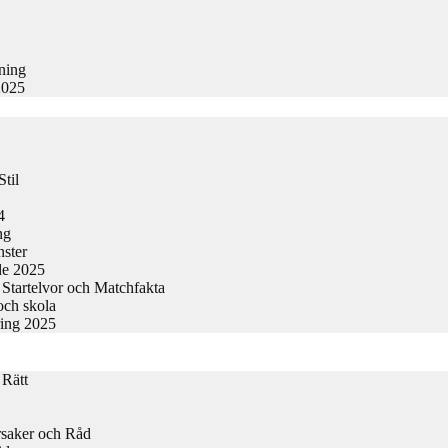
kning
2025
til
4
ng
nster
de 2025
Startelvor och Matchfakta
och skola
ring 2025
 Rätt
rsaker och Råd