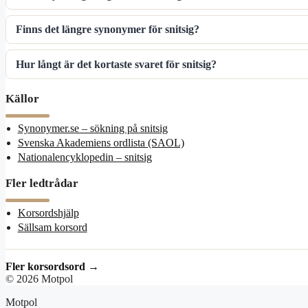
Finns det längre synonymer för snitsig?
Hur långt är det kortaste svaret för snitsig?
Källor
Synonymer.se – sökning på snitsig
Svenska Akademiens ordlista (SAOL)
Nationalencyklopedin – snitsig
Fler ledtrådar
Korsordshjälp
Sällsam korsord
Fler korsordsord →
© 2026 Motpol
Motpol