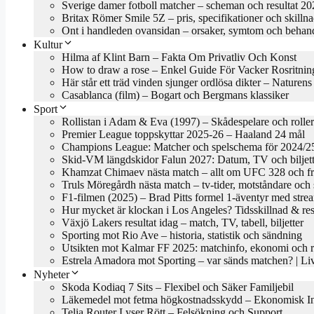
Sverige damer fotboll matcher – scheman och resultat 2
Britax Römer Smile 5Z – pris, specifikationer och skilln
Ont i handleden ovansidan – orsaker, symtom och behan
Kultur
Hilma af Klint Barn – Fakta Om Privatliv Och Konst
How to draw a rose – Enkel Guide För Vacker Rosritnin
Här står ett träd vinden sjunger ordlösa dikter – Naturen
Casablanca (film) – Bogart och Bergmans klassiker
Sport
Rollistan i Adam & Eva (1997) – Skådespelare och roller
Premier League toppskyttar 2025-26 – Haaland 24 mål
Champions League: Matcher och spelschema för 2024/2
Skid-VM längdskidor Falun 2027: Datum, TV och biljett
Khamzat Chimaev nästa match – allt om UFC 328 och f
Truls Möregårdh nästa match – tv-tider, motståndare oc
F1-filmen (2025) – Brad Pitts formel 1-äventyr med stre
Hur mycket är klockan i Los Angeles? Tidsskillnad & res
Växjö Lakers resultat idag – match, TV, tabell, biljetter
Sporting mot Rio Ave – historia, statistik och sändning
Utsikten mot Kalmar FF 2025: matchinfo, ekonomi och re
Estrela Amadora mot Sporting – var sänds matchen? | 
Nyheter
Skoda Kodiaq 7 Sits – Flexibel och Säker Familjebil
Läkemedel mot fetma högkostnadsskydd – Ekonomisk In
Telia Router Lyser Rött – Felsökning och Support