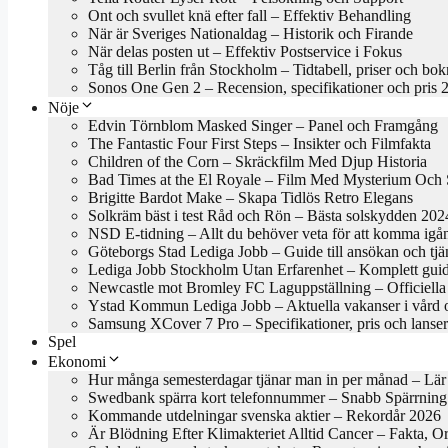
Ont och svullet knä efter fall – Effektiv Behandling
När är Sveriges Nationaldag – Historik och Firande
När delas posten ut – Effektiv Postservice i Fokus
Tåg till Berlin från Stockholm – Tidtabell, priser och bo
Sonos One Gen 2 – Recension, specifikationer och pris 
Nöje
Edvin Törnblom Masked Singer – Panel och Framgång
The Fantastic Four First Steps – Insikter och Filmfakta
Children of the Corn – Skräckfilm Med Djup Historia
Bad Times at the El Royale – Film Med Mysterium Och S
Brigitte Bardot Make – Skapa Tidlös Retro Elegans
Solkräm bäst i test Råd och Rön – Bästa solskydden 202
NSD E-tidning – Allt du behöver veta för att komma igå
Göteborgs Stad Lediga Jobb – Guide till ansökan och tjä
Lediga Jobb Stockholm Utan Erfarenhet – Komplett gui
Newcastle mot Bromley FC Laguppställning – Officiella 
Ystad Kommun Lediga Jobb – Aktuella vakanser i vård 
Samsung XCover 7 Pro – Specifikationer, pris och lanse
Spel
Ekonomi
Hur många semesterdagar tjänar man in per månad – Lär
Swedbank spärra kort telefonnummer – Snabb Spärrning
Kommande utdelningar svenska aktier – Rekordår 2026
Är Blödning Efter Klimakteriet Alltid Cancer – Fakta, O