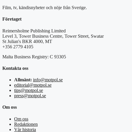
Film, tv, kändisnyheter och nöje från Sverige.
Företaget
Reimersholme Publishing Limited
Level 3, Tower Business Centre, Tower Street, Swatar
St Julian's BKR 4000, MT
+356 2779 4105
Malta Business Registry: C 93305
Kontakta oss
Allmänt:
info@motpol.se
editorial@motpol.se
tips@motpol.se
press@motpol.se
Om oss
Om oss
Redaktionen
Vår historia