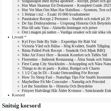
Solglasögon med styrka apoteket – Recept, priser och gu
Hur Man Skannar Ett Dokument – Komplett Guide 202
Hur Vet Man Om Man Har Halsfluss – Symtom, Test oc
1 Hektar i m2 – Exakt 10 000 kvadratmeter
Pannkakor Recept 2 Personer – Snabbt och enkelt på 20
De Sju Dödssynderna – Ursprung Historia Och Betydels
Hus till salu Vara – Aktuella listningar och priser
Ont i magen på natten – Vanliga orsaker och när söka vå
Livsstil
Kyl Frys Side By Side – Experttips för Rätt Val
Victoria Vård och Hälsa – Hög Kvalitet, Snabb Tillgång
Bästa Pulled Pork Recept – Smakrik Och Mjuk BBQ
Nike Air Force Herr – Ikonisk Komfort och Tidlös Stil
Florentine – Italiensk Restaurang – Äkta Smak och Stäm
First Camp City Stockholm – Avkoppling och Nära Natu
Things to do in paris – Kultur, Budget och Charm
1 1/2 Cup In Dl – Exakt Omvandling För Recept
How To Sleep Fast – Naturliga Tips För Snabb Insomni
Maybelline Fit Me Concealer – Naturlig och Prisvärd
Let the Sunshine In – Historia Och Betydelse
Frisyrer Halvlångt Hår Äldre Kvinnor – Smickrande En
Korsord
Snitsig korsord