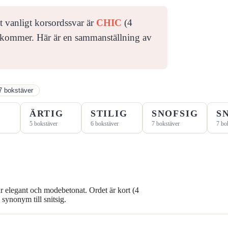
Ett vanligt korsordssvar är
CHIC
(4
ekommer. Här är en sammanställning av
7 bokstäver
ÄRTIG
STILIG
SNOFSIG
S
5 bokstäver
6 bokstäver
7 bokstäver
7 bo
r elegant och modebetonat. Ordet är kort (4
 synonym till snitsig.