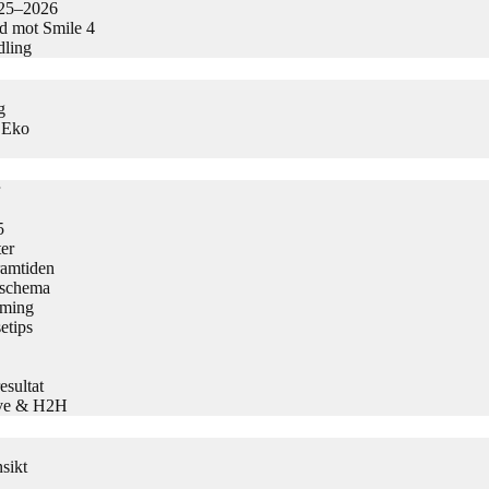
025–2026
ad mot Smile 4
dling
g
s Eko
5
er
ramtiden
h schema
aming
etips
sultat
Live & H2H
sikt