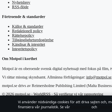
Nyhetsbrev
RSS-flöde
Förtroende & standarder
Källor & standarder
Redaktionell policy
Rättelsepolicy
Tillgänglighetsredogörelse
Kändisar & integritet
Integritetspolicy
Om Motpol i korthet
Motpol är en oberoende svensk digital nyhetssajt med fokus på film, t
Vi rättar misstag skyndsamt. Allmänna förfrågningar:
info@motpol.se
motpol.se drivs av Reimersholme Publishing Limited (Malta Business
© 2026 motpol.se ·
WorldRSS
·
Så verifierar vi vår rapportering
Vi använder nödvändiga cookies för att driva sajten och, m
↑
finansiera vår journalistik. Se vår
Cookiepolicy
och
Integrite