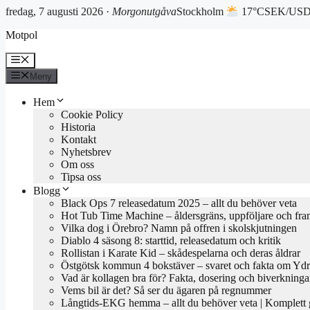
fredag, 7 augusti 2026 ·
Morgonutgåva
Stockholm
17°C
SEK/USD 
Hoppa
Motpol
till
innehåll
Meny
Meny
Hem
Cookie Policy
Historia
Kontakt
Nyhetsbrev
Om oss
Tipsa oss
Blogg
Black Ops 7 releasedatum 2025 – allt du behöver veta
Hot Tub Time Machine – åldersgräns, uppföljare och fra
Vilka dog i Örebro? Namn på offren i skolskjutningen
Diablo 4 säsong 8: starttid, releasedatum och kritik
Rollistan i Karate Kid – skådespelarna och deras åldrar
Östgötsk kommun 4 bokstäver – svaret och fakta om Yd
Vad är kollagen bra för? Fakta, dosering och biverkninga
Vems bil är det? Så ser du ägaren på regnummer
Långtids-EKG hemma – allt du behöver veta | Komplett 