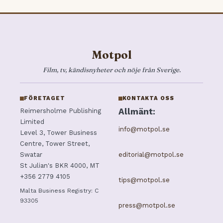
Motpol
Film, tv, kändisnyheter och nöje från Sverige.
FÖRETAGET
KONTAKTA OSS
Allmänt:
Reimersholme Publishing
Limited
info@motpol.se
Level 3, Tower Business
Centre, Tower Street,
editorial@motpol.se
Swatar
St Julian's BKR 4000, MT
+356 2779 4105
tips@motpol.se
Malta Business Registry: C
93305
press@motpol.se