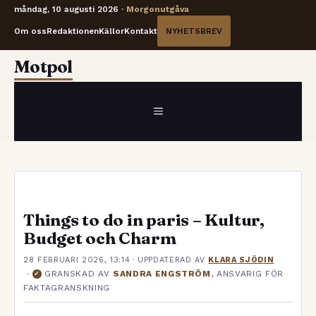
måndag, 10 augusti 2026 ·
Morgonutgåva
Om oss
Redaktionen
Källor
Kontakt
NYHETSBREV
Hoppa
Motpol
till
innehåll
MENY
Things to do in paris – Kultur,
Budget och Charm
28 FEBRUARI 2026, 13:14
· UPPDATERAD
AV
KLARA SJÖDIN
·
GRANSKAD AV
SANDRA ENGSTRÖM
, ANSVARIG FÖR
✓
FAKTAGRANSKNING