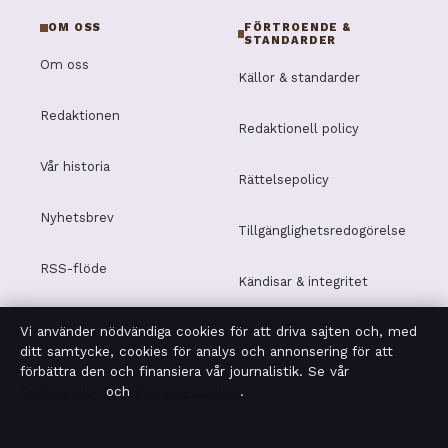
OM OSS
FÖRTROENDE &
STANDARDER
Om oss
Källor & standarder
Redaktionen
Redaktionell policy
Vår historia
Rättelsepolicy
Nyhetsbrev
Tillgänglighetsredogörelse
RSS-flöde
Kändisar & integritet
Vi använder nödvändiga cookies för att driva sajten och, med
Integritetspolicy
ditt samtycke, cookies för analys och annonsering för att
förbättra den och finansiera vår journalistik. Se vår
Cookiepolicy
och
Integritetspolicy
.
OM MOTPOL I KORTHET
Motpol är en oberoende svensk digital nyhetssajt med