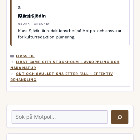
Klara Sjödin
REDAKTIONSCHEF
Klara Sjödin är redaktionschef på Motpol och ansvarar
för kulturredaktion, planering.
KATEGORIER
LIVSSTIL
FIRST CAMP CITY STOCKHOLM – AVKOPPLING OCH
NÄRA NATUR
ONT OCH SVULLET KNÄ EFTER FALL – EFFEKTIV
BEHANDLING
Sök