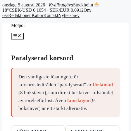
onsdag, 5 augusti 2026 ·
Kvällsutgåva
Stockholm
18°C
SEK/USD 0.1054 · SEK/EUR 0.0912
Om
oss
Redaktionen
Källor
Kontakt
Nyhetsbrev
Hoppa
Motpol
till
innehåll
Meny
Paralyserad korsord
Den vanligaste lösningen för
korsordsledtråden ”paralyserad” är
förlamad
(8 bokstäver), som direkt beskriver tillståndet
av rörelseförlust. Även
lamslagen
(9
bokstäver) är ett starkt alternativ.