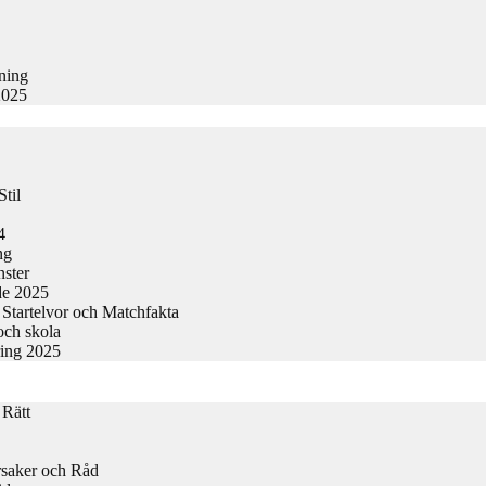
kning
2025
til
4
ng
nster
de 2025
Startelvor och Matchfakta
och skola
ring 2025
 Rätt
rsaker och Råd