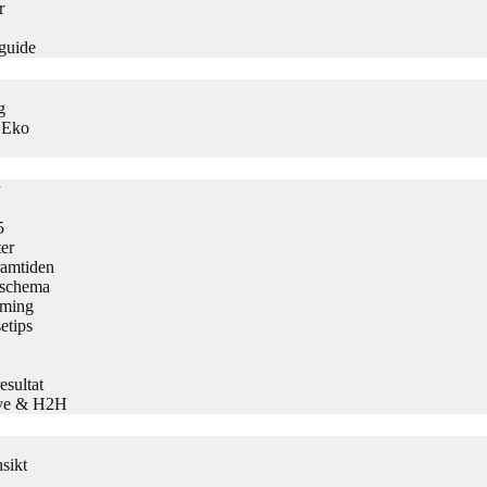
r
guide
g
s Eko
5
er
ramtiden
h schema
aming
etips
sultat
Live & H2H
sikt