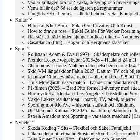
Vad är kollagen bra för? Fakta, dosering och biverkninga
Vems bil är det? Så ser du ägaren på regnummer
Långtids-EKG hemma – allt du behöver veta | Komplett 
Kultur
Hilma af Klint Barn – Fakta Om Privatliv Och Konst
How to draw a rose – Enkel Guide För Vacker Rosritnin
Här står ett träd vinden sjunger ordlösa dikter – Naturen
Casablanca (film) – Bogart och Bergmans klassiker
Sport
Rollistan i Adam & Eva (1997) – Skådespelare och roller
Premier League toppskyttar 2025-26 – Haaland 24 mål
Champions League: Matcher och spelschema för 2024/2
Skid-VM längdskidor Falun 2027: Datum, TV och biljett
Khamzat Chimaev nästa match – allt om UFC 328 och f
Truls Möregårdh nästa match – tv-tider, motståndare oc
F1-filmen (2025) – Brad Pitts formel 1-äventyr med stre
Hur mycket är klockan i Los Angeles? Tidsskillnad & res
Växjö Lakers resultat idag – match, TV, tabell, biljetter
Sporting mot Rio Ave – historia, statistik och sändning
Utsikten mot Kalmar FF 2025: matchinfo, ekonomi och re
Estrela Amadora mot Sporting – var sänds matchen? | 
Nyheter
Skoda Kodiaq 7 Sits – Flexibel och Säker Familjebil
Läkemedel mot fetma högkostnadsskydd – Ekonomisk In
Telia Router Lyser Rött – Felsökning och Support