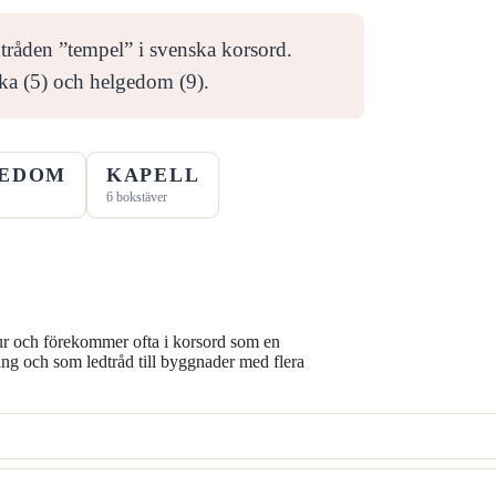
dtråden ”tempel” i svenska korsord.
a (5) och helgedom (9).
EDOM
KAPELL
6 bokstäver
tur och förekommer ofta i korsord som en
g och som ledtråd till byggnader med flera