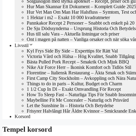
Solglasögon med styrka apoteket – Recept, priser och gu
Hur Man Skannar Ett Dokument – Komplett Guide 202
Hur Vet Man Om Man Har Halsfluss – Symtom, Test oc
1 Hektar i m2 – Exakt 10 000 kvadratmeter
Pannkakor Recept 2 Personer – Snabbt och enkelt på 20
De Sju Dödssynderna – Ursprung Historia Och Betydels
Hus till salu Vara – Aktuella listningar och priser
Ont i magen på natten – Vanliga orsaker och när söka vå
Livsstil
Kyl Frys Side By Side – Experttips för Rätt Val
Victoria Vård och Hälsa – Hög Kvalitet, Snabb Tillgång
Bästa Pulled Pork Recept – Smakrik Och Mjuk BBQ
Nike Air Force Herr – Ikonisk Komfort och Tidlös Stil
Florentine – Italiensk Restaurang – Äkta Smak och Stäm
First Camp City Stockholm – Avkoppling och Nära Natu
Things to do in paris – Kultur, Budget och Charm
1 1/2 Cup In Dl – Exakt Omvandling För Recept
How To Sleep Fast – Naturliga Tips För Snabb Insomni
Maybelline Fit Me Concealer – Naturlig och Prisvärd
Let the Sunshine In – Historia Och Betydelse
Frisyrer Halvlångt Hår Äldre Kvinnor – Smickrande En
Korsord
Tempel korsord