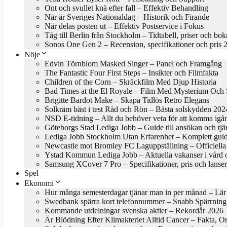
Ont och svullet knä efter fall – Effektiv Behandling
När är Sveriges Nationaldag – Historik och Firande
När delas posten ut – Effektiv Postservice i Fokus
Tåg till Berlin från Stockholm – Tidtabell, priser och bo
Sonos One Gen 2 – Recension, specifikationer och pris 
Nöje
Edvin Törnblom Masked Singer – Panel och Framgång
The Fantastic Four First Steps – Insikter och Filmfakta
Children of the Corn – Skräckfilm Med Djup Historia
Bad Times at the El Royale – Film Med Mysterium Och S
Brigitte Bardot Make – Skapa Tidlös Retro Elegans
Solkräm bäst i test Råd och Rön – Bästa solskydden 202
NSD E-tidning – Allt du behöver veta för att komma igå
Göteborgs Stad Lediga Jobb – Guide till ansökan och tjä
Lediga Jobb Stockholm Utan Erfarenhet – Komplett gui
Newcastle mot Bromley FC Laguppställning – Officiella 
Ystad Kommun Lediga Jobb – Aktuella vakanser i vård 
Samsung XCover 7 Pro – Specifikationer, pris och lanse
Spel
Ekonomi
Hur många semesterdagar tjänar man in per månad – Lär
Swedbank spärra kort telefonnummer – Snabb Spärrning
Kommande utdelningar svenska aktier – Rekordår 2026
Är Blödning Efter Klimakteriet Alltid Cancer – Fakta, O