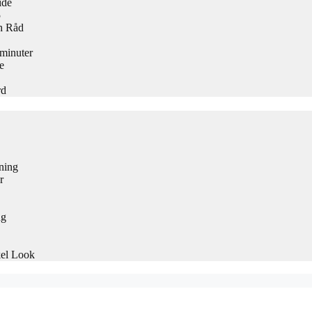
ide
5
h Råd
 minuter
e
rd
ning
r
ng
kel Look