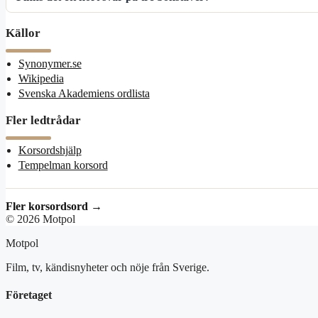
Källor
Synonymer.se
Wikipedia
Svenska Akademiens ordlista
Fler ledtrådar
Korsordshjälp
Tempelman korsord
Fler korsordsord →
© 2026 Motpol
Motpol
Film, tv, kändisnyheter och nöje från Sverige.
Företaget