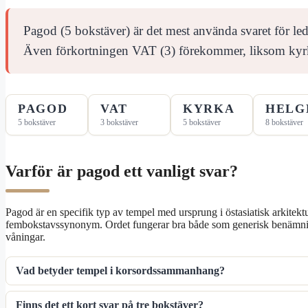
Pagod (5 bokstäver) är det mest använda svaret för le
Även förkortningen VAT (3) förekommer, liksom kyrk
PAGOD
VAT
KYRKA
HELG
5 bokstäver
3 bokstäver
5 bokstäver
8 bokstäver
Varför är pagod ett vanligt svar?
Pagod är en specifik typ av tempel med ursprung i östasiatisk arkitek
fembokstavssynonym. Ordet fungerar bra både som generisk benämnin
våningar.
Vad betyder tempel i korsordssammanhang?
Finns det ett kort svar på tre bokstäver?