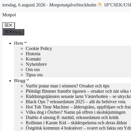
torsdag, 6 augusti 2026 ·
Morgonutgåva
Stockholm
18°C
SEK/USD
Hoppa
Motpol
till
innehåll
Meny
Meny
Hem
Cookie Policy
Historia
Kontakt
Nyhetsbrev
Om oss
Tipsa oss
Blogg
Varför pratar man i sömnen? Orsaker och tips
Plötsligt flimmer framför ögonen – orsaker och när söka 
Räddningstjänsten senaste larm Västerbotten – se utryck
Black Ops 7 releasedatum 2025 – allt du behöver veta
Hot Tub Time Machine – åldersgräns, uppföljare och fra
Vilka dog i Örebro? Namn på offren i skolskjutningen
Diablo 4 säsong 8: starttid, releasedatum och kritik
Rollistan i Karate Kid – skådespelarna och deras åldrar
Östgötsk kommun 4 bokstäver – svaret och fakta om Yd