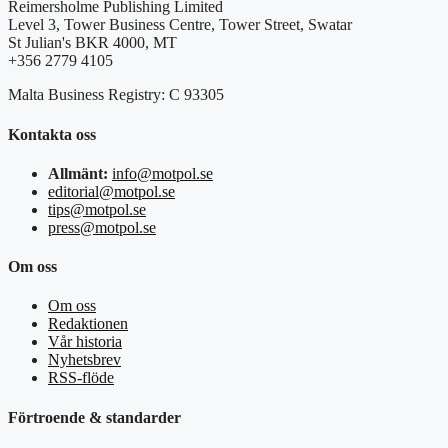
Reimersholme Publishing Limited
Level 3, Tower Business Centre, Tower Street, Swatar
St Julian's BKR 4000, MT
+356 2779 4105
Malta Business Registry: C 93305
Kontakta oss
Allmänt:
info@motpol.se
editorial@motpol.se
tips@motpol.se
press@motpol.se
Om oss
Om oss
Redaktionen
Vår historia
Nyhetsbrev
RSS-flöde
Förtroende & standarder