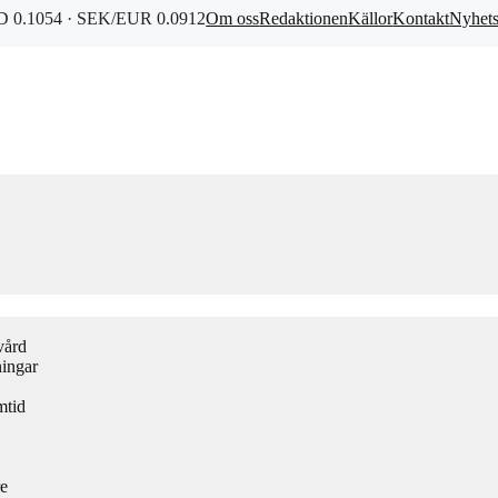
 0.1054 · SEK/EUR 0.0912
Om oss
Redaktionen
Källor
Kontakt
Nyhet
vård
ningar
mtid
re