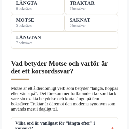
LÄNGTA
TRAKTAR
6 bokstäver
7 bokstäver
MOTSE
SAKNAT
5 bokstäver
6 bokstäver
LÄNGTAN
7 bokstäver
Vad betyder Motse och varför är
det ett korsordssvar?
Motse är ett ålderdomligt verb som betyder ”längta, hoppas
eller vänta på”. Det förekommer fortfarande i korsord tack
vare sin exakta betydelse och korta längd på fem
bokstäver. Traktar är däremot den moderna synonym som
används mest i dagligt tal.
Vilka ord är vanligast för ”längta efter” i
korsord?