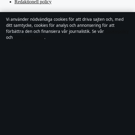
Redaktionell policy
Rättelsepolicy
Vi använder nödvändiga cookies för att driva sajten och, med
ditt samtycke, cookies för analys och annonsering för att
Tillgänglighetsredogörelse
förbättra den och finansiera vår journalistik. Se vår
Cookiepolicy
och
Integritetspolicy
.
Kändisar & integritet
Integritetspolicy
Om Motpol i korthet
Motpol är en oberoende svensk digital nyhetssajt med fokus på film,
tv, kultur och nöjesnyheter. Varje artikel har en namngiven byline,
granskas av en redaktör och faktagranskas innan publicering.
Vi rättar misstag skyndsamt. Allmänna förfrågningar:
info@motpol.se
.
motpol.se drivs av Reimersholme Publishing Limited (Malta
Business Registry: C 93305).