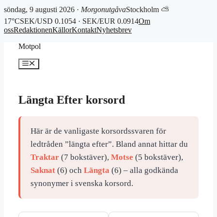
söndag, 9 augusti 2026 ·
Morgonutgåva
Stockholm ⛅
17°C
SEK/USD 0.1054 · SEK/EUR 0.0914
Om
oss
Redaktionen
Källor
Kontakt
Nyhetsbrev
Hoppa
Motpol
till
innehåll
Meny
Längta Efter korsord
Här är de vanligaste korsordssvaren för
ledtråden ”längta efter”. Bland annat hittar du
Traktar
(7 bokstäver),
Motse
(5 bokstäver),
Saknat
(6) och
Längta
(6) – alla godkända
synonymer i svenska korsord.