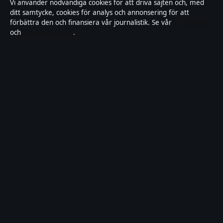
Vi använder nödvändiga cookies för att driva sajten och, med
ditt samtycke, cookies för analys och annonsering för att
Tillgänglighetsredogörelse
förbättra den och finansiera vår journalistik. Se vår
Cookiepolicy
och
Integritetspolicy
.
Kändisar & integritet
Integritetspolicy
Om Motpol i korthet
Motpol är en oberoende svensk digital nyhetssajt med fokus på film,
tv, kultur och nöjesnyheter. Varje artikel har en namngiven byline,
granskas av en redaktör och faktagranskas innan publicering.
Vi rättar misstag skyndsamt. Allmänna förfrågningar:
info@motpol.se
.
motpol.se drivs av Reimersholme Publishing Limited (Malta
Business Registry: C 93305).
© 2026 motpol.se ·
WorldRSS
·
Så verifierar vi vår rapportering