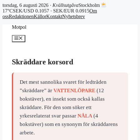
torsdag, 6 augusti 2026 ·
Kvällsutgåva
Stockholm
17°C
SEK/USD 0.1057 · SEK/EUR 0.0915
Om
oss
Redaktionen
Källor
Kontakt
Nyhetsbrev
Hoppa
Motpol
till
innehåll
Meny
Skräddare korsord
Det mest sannolika svaret för ledtråden
”skräddare” är
VATTENLÖPARE
(12
bokstäver), en insekt som också kallas
skräddare. För den som söker ett
yrkesrelaterat svar passar
NÅLA
(4
bokstäver) som en synonym för skräddarens
arbete.