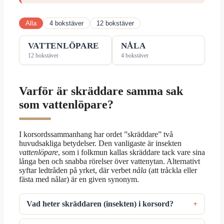
Alla
4 bokstäver
12 bokstäver
VATTENLÖPARE
NÅLA
12 bokstäver
4 bokstäver
Varför är skräddare samma sak
som vattenlöpare?
I korsordssammanhang har ordet ”skräddare” två
huvudsakliga betydelser. Den vanligaste är insekten
vattenlöpare
, som i folkmun kallas skräddare tack vare sina
långa ben och snabba rörelser över vattenytan. Alternativt
syftar ledtråden på yrket, där verbet
nåla
(att tråckla eller
fästa med nålar) är en given synonym.
Vad heter skräddaren (insekten) i korsord?