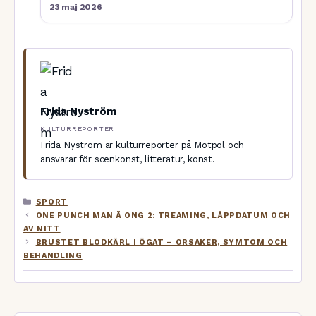
23 maj 2026
Frida Nyström
KULTURREPORTER
Frida Nyström är kulturreporter på Motpol och
ansvarar för scenkonst, litteratur, konst.
KATEGORIER
SPORT
ONE PUNCH MAN Ä ONG 2: TREAMING, LÄPPDATUM OCH
AV NITT
BRUSTET BLODKÄRL I ÖGAT – ORSAKER, SYMTOM OCH
BEHANDLING