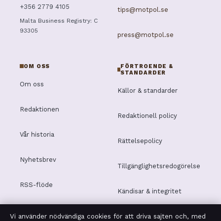
+356 2779 4105
tips@motpol.se
Malta Business Registry: C
93305
press@motpol.se
OM OSS
FÖRTROENDE &
STANDARDER
Om oss
Källor & standarder
Redaktionen
Redaktionell policy
Vår historia
Rättelsepolicy
Nyhetsbrev
Tillgänglighetsredogörelse
RSS-flöde
Kändisar & integritet
Vi använder nödvändiga cookies för att driva sajten och, med
Integritetspolicy