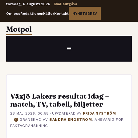
torsdag, 6 augusti 2026 ·
Kvällsutgåva
Om oss
Redaktionen
Källor
Kontakt
NYHETSBREV
Hoppa
Motpol
till
innehåll
MENY
Växjö Lakers resultat idag –
match, TV, tabell, biljetter
28 MAJ 2026, 00:55
· UPPDATERAD
AV
FRIDA NYSTRÖM
·
GRANSKAD AV
SANDRA ENGSTRÖM
, ANSVARIG FÖR
✓
FAKTAGRANSKNING