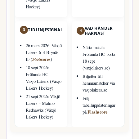
Hockey)
VAD HÄNDER
3
TIDLINJESIGNAL
4
HÄRNÄST
26 mars 2026: Växjö
Nästa match:
Lakers 6–4 Brynäs
Frölunda HC borta
365Scores
IF (
)
18 sept
18 sept 2026:
(vaxjolakers.se)
Frölunda HC –
Biljetter till
Växjö Lakers (Växjö
hemmamatcher via
Lakers Hockey)
vaxjolakers.se
21 sept 2026: Växjö
Följ
Lakers – Malmö
tabelluppdateringar
Redhawks (Växjö
Flashscore
på
Lakers Hockey)