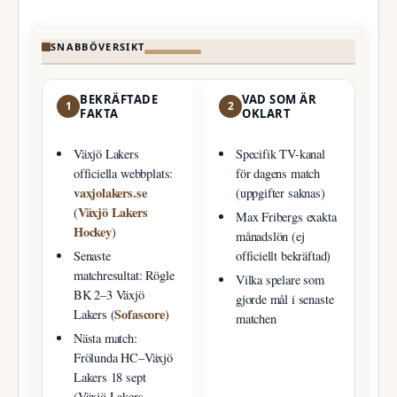
SNABBÖVERSIKT
BEKRÄFTADE
VAD SOM ÄR
1
2
FAKTA
OKLART
Växjö Lakers
Specifik TV-kanal
officiella webbplats:
för dagens match
vaxjolakers.se
(uppgifter saknas)
Växjö Lakers
(
Max Fribergs exakta
Hockey
)
månadslön (ej
Senaste
officiellt bekräftad)
matchresultat: Rögle
Vilka spelare som
BK 2–3 Växjö
gjorde mål i senaste
Sofascore
Lakers (
)
matchen
Nästa match:
Frölunda HC–Växjö
Lakers 18 sept
(Växjö Lakers