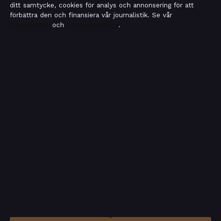
ditt samtycke, cookies för analys och annonsering för att
förbättra den och finansiera vår journalistik. Se vår
Cookiepolicy
och
Integritetspolicy
.
OM MOTPOL I KORTHET
Motpol är en oberoende svensk digital nyhetssajt med
fokus på film, tv, kultur och nöjesnyheter. Varje artikel har
en namngiven byline, granskas av en redaktör och
faktagranskas innan publicering.
Vi rättar misstag skyndsamt. Allmänna förfrågningar:
info@motpol.se
.
motpol.se drivs av Reimersholme Publishing Limited (Malta
Business Registry: C 93305).
© 2026 motpol.se ·
WorldRSS
·
Så verifierar vi vår rapportering