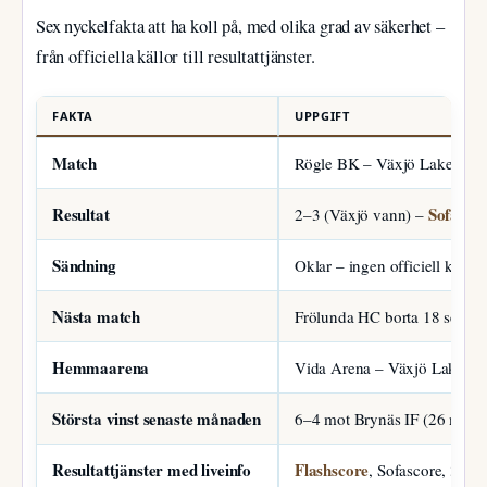
Sex nyckelfakta att ha koll på, med olika grad av säkerhet –
från officiella källor till resultattjänster.
FAKTA
UPPGIFT
Match
Rögle BK – Växjö Lakers
Resultat
Sofasco
2–3 (Växjö vann) –
Sändning
Oklar – ingen officiell kanal
Nästa match
Frölunda HC borta 18 sept 
Hemmaarena
Vida Arena – Växjö Lakers
Största vinst senaste månaden
6–4 mot Brynäs IF (26 mars
Resultattjänster med liveinfo
Flashscore
, Sofascore, 365S