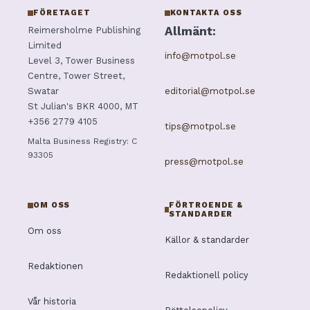
FÖRETAGET
KONTAKTA OSS
Allmänt:
Reimersholme Publishing
Limited
info@motpol.se
Level 3, Tower Business
Centre, Tower Street,
editorial@motpol.se
Swatar
St Julian's BKR 4000, MT
+356 2779 4105
tips@motpol.se
Malta Business Registry: C
93305
press@motpol.se
OM OSS
FÖRTROENDE &
STANDARDER
Om oss
Källor & standarder
Redaktionen
Redaktionell policy
Vår historia