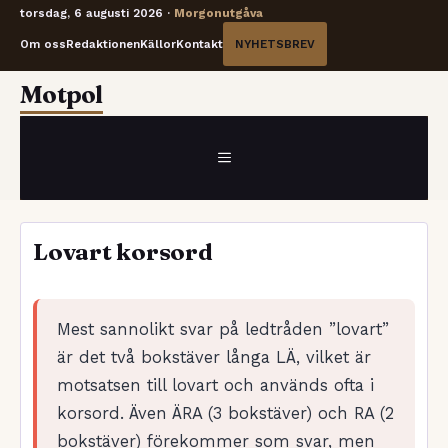
torsdag, 6 augusti 2026 ·
Morgonutgåva
Om oss
Redaktionen
Källor
Kontakt
NYHETSBREV
Hoppa
Motpol
till
innehåll
MENY
Lovart korsord
Mest sannolikt svar på ledtråden ”lovart”
är det två bokstäver långa LÄ, vilket är
motsatsen till lovart och används ofta i
korsord. Även ÄRA (3 bokstäver) och RA (2
bokstäver) förekommer som svar, men