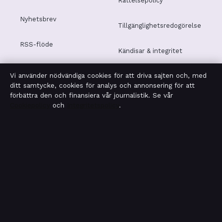
Rättelsepolicy
Nyhetsbrev
Tillgänglighetsredogörelse
RSS-flöde
Kändisar & integritet
Vi använder nödvändiga cookies för att driva sajten och, med
Integritetspolicy
ditt samtycke, cookies för analys och annonsering för att
förbättra den och finansiera vår journalistik. Se vår
Cookiepolicy
och
Integritetspolicy
.
OM MOTPOL I KORTHET
Motpol är en oberoende svensk digital nyhetssajt med
fokus på film, tv, kultur och nöjesnyheter. Varje artikel har
en namngiven byline, granskas av en redaktör och
faktagranskas innan publicering.
Vi rättar misstag skyndsamt. Allmänna förfrågningar:
info@motpol.se
.