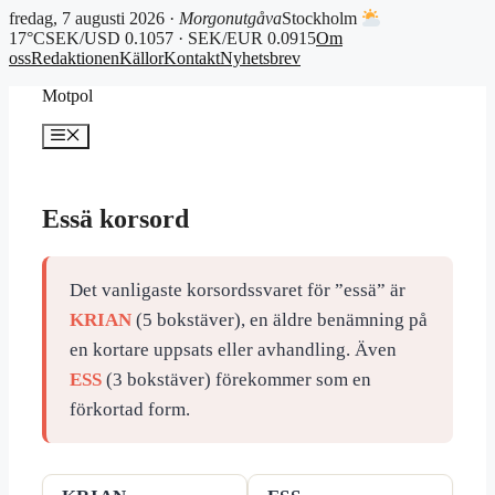
fredag, 7 augusti 2026 ·
Morgonutgåva
Stockholm
17°C
SEK/USD 0.1057 · SEK/EUR 0.0915
Om
oss
Redaktionen
Källor
Kontakt
Nyhetsbrev
Hoppa
Motpol
till
innehåll
Meny
Essä korsord
Det vanligaste korsordssvaret för ”essä” är
KRIAN
(5 bokstäver), en äldre benämning på
en kortare uppsats eller avhandling. Även
ESS
(3 bokstäver) förekommer som en
förkortad form.