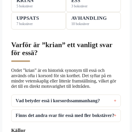
KRIAN
ESS
5 bokstäver
3 bokstäver
UPPSATS
AVHANDLING
7 bokstäver
10 bokstäver
Varför är ”krian” ett vanligt svar
för essä?
Ordet ”krian” är en historisk synonym till essä och
används ofta i korsord för sin korthet. Det syftar på en
mindre vetenskaplig eller litterär framställning, vilket gör
det till en direkt motsvarighet till ledtråden.
Vad betyder essä i korsordssammanhang?
Finns det andra svar för essä med fler bokstäver?
Källor