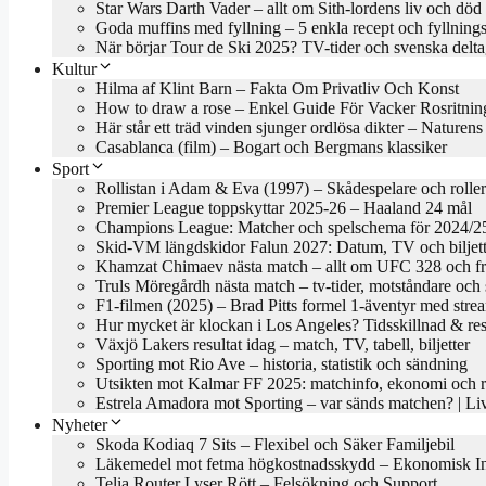
Star Wars Darth Vader – allt om Sith-lordens liv och död
Goda muffins med fyllning – 5 enkla recept och fyllnings
När börjar Tour de Ski 2025? TV-tider och svenska delta
Kultur
Hilma af Klint Barn – Fakta Om Privatliv Och Konst
How to draw a rose – Enkel Guide För Vacker Rosritnin
Här står ett träd vinden sjunger ordlösa dikter – Naturen
Casablanca (film) – Bogart och Bergmans klassiker
Sport
Rollistan i Adam & Eva (1997) – Skådespelare och roller
Premier League toppskyttar 2025-26 – Haaland 24 mål
Champions League: Matcher och spelschema för 2024/2
Skid-VM längdskidor Falun 2027: Datum, TV och biljett
Khamzat Chimaev nästa match – allt om UFC 328 och f
Truls Möregårdh nästa match – tv-tider, motståndare oc
F1-filmen (2025) – Brad Pitts formel 1-äventyr med stre
Hur mycket är klockan i Los Angeles? Tidsskillnad & res
Växjö Lakers resultat idag – match, TV, tabell, biljetter
Sporting mot Rio Ave – historia, statistik och sändning
Utsikten mot Kalmar FF 2025: matchinfo, ekonomi och re
Estrela Amadora mot Sporting – var sänds matchen? | 
Nyheter
Skoda Kodiaq 7 Sits – Flexibel och Säker Familjebil
Läkemedel mot fetma högkostnadsskydd – Ekonomisk In
Telia Router Lyser Rött – Felsökning och Support