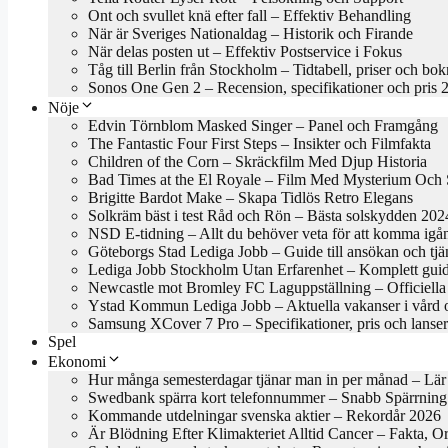
Ont och svullet knä efter fall – Effektiv Behandling
När är Sveriges Nationaldag – Historik och Firande
När delas posten ut – Effektiv Postservice i Fokus
Tåg till Berlin från Stockholm – Tidtabell, priser och bo
Sonos One Gen 2 – Recension, specifikationer och pris 
Nöje
Edvin Törnblom Masked Singer – Panel och Framgång
The Fantastic Four First Steps – Insikter och Filmfakta
Children of the Corn – Skräckfilm Med Djup Historia
Bad Times at the El Royale – Film Med Mysterium Och S
Brigitte Bardot Make – Skapa Tidlös Retro Elegans
Solkräm bäst i test Råd och Rön – Bästa solskydden 202
NSD E-tidning – Allt du behöver veta för att komma igå
Göteborgs Stad Lediga Jobb – Guide till ansökan och tjä
Lediga Jobb Stockholm Utan Erfarenhet – Komplett gui
Newcastle mot Bromley FC Laguppställning – Officiella 
Ystad Kommun Lediga Jobb – Aktuella vakanser i vård 
Samsung XCover 7 Pro – Specifikationer, pris och lanse
Spel
Ekonomi
Hur många semesterdagar tjänar man in per månad – Lär
Swedbank spärra kort telefonnummer – Snabb Spärrning
Kommande utdelningar svenska aktier – Rekordår 2026
Är Blödning Efter Klimakteriet Alltid Cancer – Fakta, O