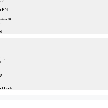
ide
5
h Råd
 minuter
e
rd
ning
r
ng
kel Look