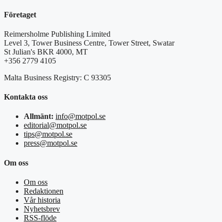
Företaget
Reimersholme Publishing Limited
Level 3, Tower Business Centre, Tower Street, Swatar
St Julian's BKR 4000, MT
+356 2779 4105
Malta Business Registry: C 93305
Kontakta oss
Allmänt:
info@motpol.se
editorial@motpol.se
tips@motpol.se
press@motpol.se
Om oss
Om oss
Redaktionen
Vår historia
Nyhetsbrev
RSS-flöde