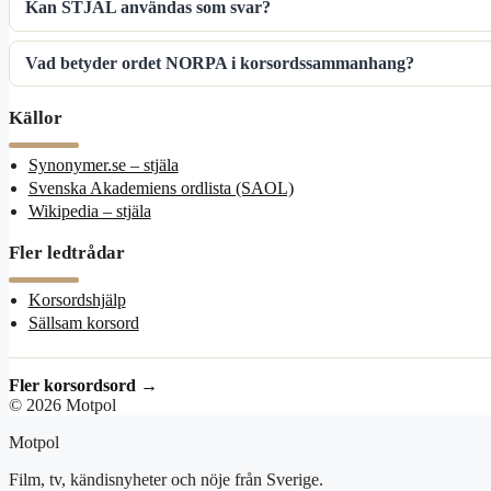
Kan STJÄL användas som svar?
Vad betyder ordet NORPA i korsordssammanhang?
Källor
Synonymer.se – stjäla
Svenska Akademiens ordlista (SAOL)
Wikipedia – stjäla
Fler ledtrådar
Korsordshjälp
Sällsam korsord
Fler korsordsord →
© 2026 Motpol
Motpol
Film, tv, kändisnyheter och nöje från Sverige.