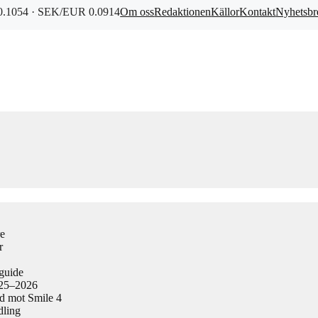
.1054 · SEK/EUR 0.0914
Om oss
Redaktionen
Källor
Kontakt
Nyhetsbr
re
r
guide
025–2026
ad mot Smile 4
dling