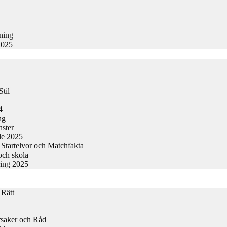
kning
2025
til
4
ng
nster
de 2025
Startelvor och Matchfakta
och skola
ring 2025
 Rätt
rsaker och Råd