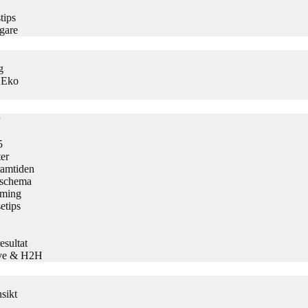
tips
gare
g
s Eko
5
er
ramtiden
h schema
aming
etips
sultat
Live & H2H
sikt