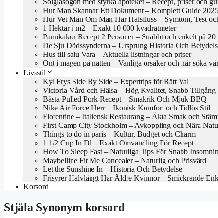
Solglasögon med styrka apoteket – Recept, priser och gu
Hur Man Skannar Ett Dokument – Komplett Guide 202
Hur Vet Man Om Man Har Halsfluss – Symtom, Test oc
1 Hektar i m2 – Exakt 10 000 kvadratmeter
Pannkakor Recept 2 Personer – Snabbt och enkelt på 20
De Sju Dödssynderna – Ursprung Historia Och Betydels
Hus till salu Vara – Aktuella listningar och priser
Ont i magen på natten – Vanliga orsaker och när söka vå
Livsstil
Kyl Frys Side By Side – Experttips för Rätt Val
Victoria Vård och Hälsa – Hög Kvalitet, Snabb Tillgång
Bästa Pulled Pork Recept – Smakrik Och Mjuk BBQ
Nike Air Force Herr – Ikonisk Komfort och Tidlös Stil
Florentine – Italiensk Restaurang – Äkta Smak och Stäm
First Camp City Stockholm – Avkoppling och Nära Natu
Things to do in paris – Kultur, Budget och Charm
1 1/2 Cup In Dl – Exakt Omvandling För Recept
How To Sleep Fast – Naturliga Tips För Snabb Insomni
Maybelline Fit Me Concealer – Naturlig och Prisvärd
Let the Sunshine In – Historia Och Betydelse
Frisyrer Halvlångt Hår Äldre Kvinnor – Smickrande En
Korsord
Stjäla Synonym korsord