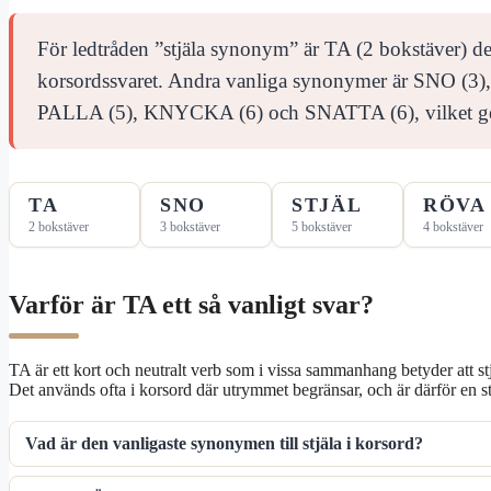
För ledtråden ”stjäla synonym” är TA (2 bokstäver) de
korsordssvaret. Andra vanliga synonymer är SNO (3
PALLA (5), KNYCKA (6) och SNATTA (6), vilket ger fl
TA
SNO
STJÄL
RÖVA
2 bokstäver
3 bokstäver
5 bokstäver
4 bokstäver
Varför är TA ett så vanligt svar?
TA är ett kort och neutralt verb som i vissa sammanhang betyder att stj
Det används ofta i korsord där utrymmet begränsar, och är därför en s
Vad är den vanligaste synonymen till stjäla i korsord?