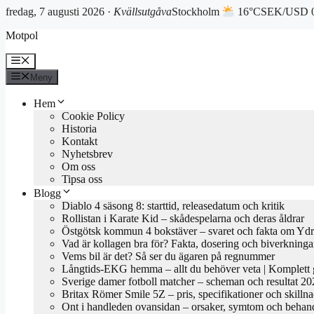
fredag, 7 augusti 2026 ·
Kvällsutgåva
Stockholm
16°C
SEK/USD 0
Hoppa
Motpol
till
innehåll
Meny
Meny
Hem
Cookie Policy
Historia
Kontakt
Nyhetsbrev
Om oss
Tipsa oss
Blogg
Diablo 4 säsong 8: starttid, releasedatum och kritik
Rollistan i Karate Kid – skådespelarna och deras åldrar
Östgötsk kommun 4 bokstäver – svaret och fakta om Yd
Vad är kollagen bra för? Fakta, dosering och biverkninga
Vems bil är det? Så ser du ägaren på regnummer
Långtids-EKG hemma – allt du behöver veta | Komplett 
Sverige damer fotboll matcher – scheman och resultat 2
Britax Römer Smile 5Z – pris, specifikationer och skilln
Ont i handleden ovansidan – orsaker, symtom och behan