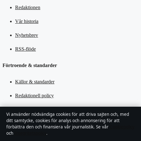
Redaktionen
Vår historia
Nyhetsbrev
RSS-flöde
Förtroende & standarder
Källor & standarder
Redaktionell policy
Rättelsepolicy
Vi använder nödvändiga cookies för att driva sajten och, med
ditt samtycke, cookies för analys och annonsering för att
Tillgänglighetsredogörelse
förbättra den och finansiera vår journalistik. Se vår
Cookiepolicy
och
Integritetspolicy
.
Kändisar & integritet