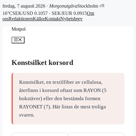
fredag, 7 augusti 2026 ·
Morgonutgåva
Stockholm ⛅
16°C
SEK/USD 0.1057 · SEK/EUR 0.0915
Om
oss
Redaktionen
Källor
Kontakt
Nyhetsbrev
Hoppa
Motpol
till
innehåll
Meny
Konstsilket korsord
Konstsilket, en textilfiber av cellulosa,
återfinns i korsord oftast som RAYON (5
bokstäver) eller den bestämda formen
RAYONET (7). Här listas de mest troliga
svaren.