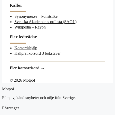
Källor
Synonymer.se – konstsilke
Svenska Akademiens ordlista (SAOL)
Wikipedia – Rayon
Fler ledtrådar
Korsordshjälp
Kallprat korsord 3 bokstäver
Fler korsordsord →
© 2026 Motpol
Motpol
Film, tv, kändisnyheter och nöje från Sverige.
Företaget