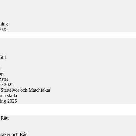
kning
2025
til
4
ng
nster
de 2025
Startelvor och Matchfakta
och skola
ring 2025
 Rätt
rsaker och Råd