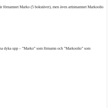
t är förnamnet Marko (5 bokstäver), men även artistnamnet Markoolio
merna dyka upp – ”Marko” som förnamn och ”Markoolio” som