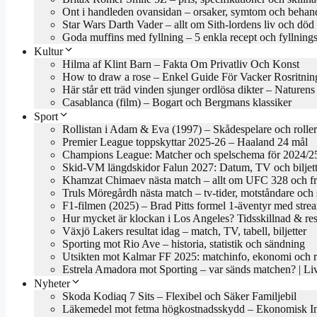
Ont i handleden ovansidan – orsaker, symtom och behan
Star Wars Darth Vader – allt om Sith-lordens liv och död
Goda muffins med fyllning – 5 enkla recept och fyllnings
Kultur
Hilma af Klint Barn – Fakta Om Privatliv Och Konst
How to draw a rose – Enkel Guide För Vacker Rosritnin
Här står ett träd vinden sjunger ordlösa dikter – Naturen
Casablanca (film) – Bogart och Bergmans klassiker
Sport
Rollistan i Adam & Eva (1997) – Skådespelare och roller
Premier League toppskyttar 2025-26 – Haaland 24 mål
Champions League: Matcher och spelschema för 2024/2
Skid-VM längdskidor Falun 2027: Datum, TV och biljett
Khamzat Chimaev nästa match – allt om UFC 328 och f
Truls Möregårdh nästa match – tv-tider, motståndare oc
F1-filmen (2025) – Brad Pitts formel 1-äventyr med stre
Hur mycket är klockan i Los Angeles? Tidsskillnad & res
Växjö Lakers resultat idag – match, TV, tabell, biljetter
Sporting mot Rio Ave – historia, statistik och sändning
Utsikten mot Kalmar FF 2025: matchinfo, ekonomi och re
Estrela Amadora mot Sporting – var sänds matchen? | 
Nyheter
Skoda Kodiaq 7 Sits – Flexibel och Säker Familjebil
Läkemedel mot fetma högkostnadsskydd – Ekonomisk In