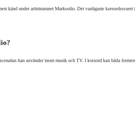
 mest känd under artistnamnet Markoolio. Det vanligaste korsordssvare
lio?
et scenalias han använder inom musik och TV. I korsord kan båda for