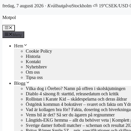
fredag, 7 augusti 2026 ·
Kvällsutgåva
Stockholm ⛅ 19°C
SEK/USD 0
Hoppa
Motpol
till
innehåll
Meny
Meny
Hem
Cookie Policy
Historia
Kontakt
Nyhetsbrev
Om oss
Tipsa oss
Blogg
Vilka dog i Örebro? Namn på offren i skolskjutningen
Diablo 4 säsong 8: starttid, releasedatum och kritik
Rollistan i Karate Kid – skådespelarna och deras åldrar
Östgötsk kommun 4 bokstäver – svaret och fakta om Yd
Vad är kollagen bra för? Fakta, dosering och biverkninga
Vems bil är det? Så ser du ägaren på regnummer
Långtids-EKG hemma – allt du behöver veta | Komplett 
Sverige damer fotboll matcher – scheman och resultat 2
Britax Römer Smile 5Z – pris, specifikationer och skilln