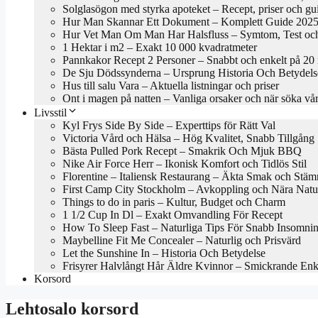
Solglasögon med styrka apoteket – Recept, priser och gu
Hur Man Skannar Ett Dokument – Komplett Guide 202
Hur Vet Man Om Man Har Halsfluss – Symtom, Test oc
1 Hektar i m2 – Exakt 10 000 kvadratmeter
Pannkakor Recept 2 Personer – Snabbt och enkelt på 20
De Sju Dödssynderna – Ursprung Historia Och Betydels
Hus till salu Vara – Aktuella listningar och priser
Ont i magen på natten – Vanliga orsaker och när söka vå
Livsstil
Kyl Frys Side By Side – Experttips för Rätt Val
Victoria Vård och Hälsa – Hög Kvalitet, Snabb Tillgång
Bästa Pulled Pork Recept – Smakrik Och Mjuk BBQ
Nike Air Force Herr – Ikonisk Komfort och Tidlös Stil
Florentine – Italiensk Restaurang – Äkta Smak och Stäm
First Camp City Stockholm – Avkoppling och Nära Natu
Things to do in paris – Kultur, Budget och Charm
1 1/2 Cup In Dl – Exakt Omvandling För Recept
How To Sleep Fast – Naturliga Tips För Snabb Insomni
Maybelline Fit Me Concealer – Naturlig och Prisvärd
Let the Sunshine In – Historia Och Betydelse
Frisyrer Halvlångt Hår Äldre Kvinnor – Smickrande En
Korsord
Lehtosalo korsord