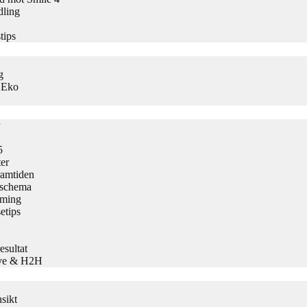
dling
tips
g
s Eko
5
er
ramtiden
h schema
aming
etips
sultat
Live & H2H
sikt