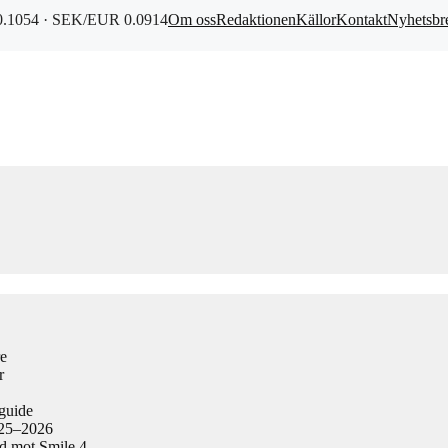
.1054 · SEK/EUR 0.0914
Om oss
Redaktionen
Källor
Kontakt
Nyhetsbr
re
r
guide
025–2026
ad mot Smile 4