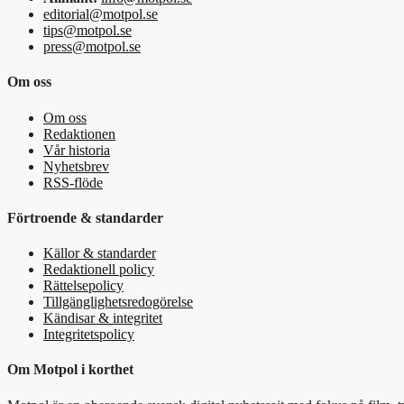
editorial@motpol.se
tips@motpol.se
press@motpol.se
Om oss
Om oss
Redaktionen
Vår historia
Nyhetsbrev
RSS-flöde
Förtroende & standarder
Källor & standarder
Redaktionell policy
Rättelsepolicy
Tillgänglighetsredogörelse
Kändisar & integritet
Integritetspolicy
Om Motpol i korthet