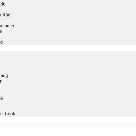
ide
5
h Råd
 minuter
e
rd
ning
r
ng
kel Look