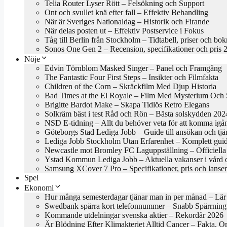
Telia Router Lyser Rött – Felsökning och Support
Ont och svullet knä efter fall – Effektiv Behandling
När är Sveriges Nationaldag – Historik och Firande
När delas posten ut – Effektiv Postservice i Fokus
Tåg till Berlin från Stockholm – Tidtabell, priser och bo
Sonos One Gen 2 – Recension, specifikationer och pris 
Nöje
Edvin Törnblom Masked Singer – Panel och Framgång
The Fantastic Four First Steps – Insikter och Filmfakta
Children of the Corn – Skräckfilm Med Djup Historia
Bad Times at the El Royale – Film Med Mysterium Och S
Brigitte Bardot Make – Skapa Tidlös Retro Elegans
Solkräm bäst i test Råd och Rön – Bästa solskydden 202
NSD E-tidning – Allt du behöver veta för att komma igå
Göteborgs Stad Lediga Jobb – Guide till ansökan och tjä
Lediga Jobb Stockholm Utan Erfarenhet – Komplett gui
Newcastle mot Bromley FC Laguppställning – Officiella 
Ystad Kommun Lediga Jobb – Aktuella vakanser i vård 
Samsung XCover 7 Pro – Specifikationer, pris och lanse
Spel
Ekonomi
Hur många semesterdagar tjänar man in per månad – Lär
Swedbank spärra kort telefonnummer – Snabb Spärrning
Kommande utdelningar svenska aktier – Rekordår 2026
Är Blödning Efter Klimakteriet Alltid Cancer – Fakta, O