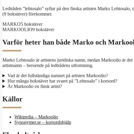
Ledtråden ”lehtosalo” syftar på den finska artisten Marko Lehtosalo,
(9 bokstäver) förekommer.
MARKO
5 bokstäver
MARKOOLIO
9 bokstäver
Varför heter han både Marko och Markoo
Marko Lehtosalo är artistens juridiska namn, medan Markoolio är d
artistnamn – beroende på ledtrådens utformning.
Vad är det fullständiga namnet på artisten Markoolio?
Hur många bokstäver har svaret på ”Lehtosalo” i korsord?
Är Markoolio en finsk artist?
Källor
Wikipedia – Markoolio
Synonymer.se – korsordshjälp