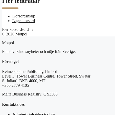
Fler ledtrådar
Korsordshjälp
Laget korsord
Fler korsordsord →
© 2026 Motpol
Motpol
Film, tv, kändisnyheter och nöje från Sverige.
Företaget
Reimersholme Publishing Limited
Level 3, Tower Business Centre, Tower Street, Swatar
St Julian's BKR 4000, MT
+356 2779 4105
Malta Business Registry: C 93305
Kontakta oss
Allmänt:
info@motpol.se