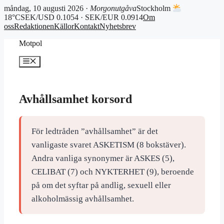
måndag, 10 augusti 2026 ·
Morgonutgåva
Stockholm
18°C
SEK/USD 0.1054 · SEK/EUR 0.0914
Om
oss
Redaktionen
Källor
Kontakt
Nyhetsbrev
Hoppa
Motpol
till
innehåll
Meny
Avhållsamhet korsord
För ledtråden ”avhållsamhet” är det
vanligaste svaret ASKETISM (8 bokstäver).
Andra vanliga synonymer är ASKES (5),
CELIBAT (7) och NYKTERHET (9), beroende
på om det syftar på andlig, sexuell eller
alkoholmässig avhållsamhet.