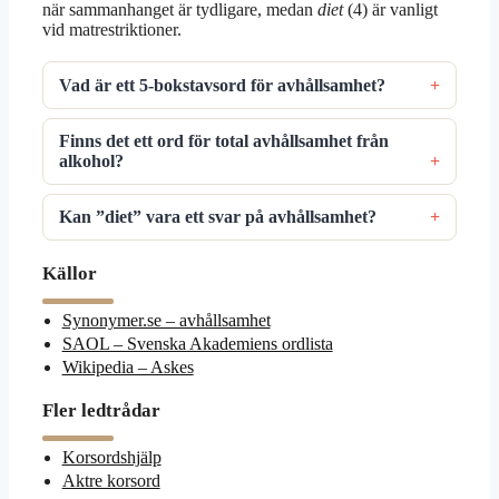
när sammanhanget är tydligare, medan
diet
(4) är vanligt
vid matrestriktioner.
Vad är ett 5-bokstavsord för avhållsamhet?
Finns det ett ord för total avhållsamhet från
alkohol?
Kan ”diet” vara ett svar på avhållsamhet?
Källor
Synonymer.se – avhållsamhet
SAOL – Svenska Akademiens ordlista
Wikipedia – Askes
Fler ledtrådar
Korsordshjälp
Aktre korsord