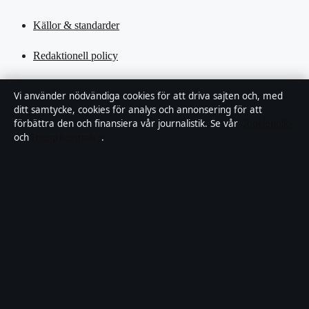
Källor & standarder
Redaktionell policy
Rättelsepolicy
Vi använder nödvändiga cookies för att driva sajten och, med
ditt samtycke, cookies för analys och annonsering för att
Tillgänglighetsredogörelse
förbättra den och finansiera vår journalistik. Se vår
Cookiepolicy
och
Integritetspolicy
.
Kändisar & integritet
Integritetspolicy
Om Motpol i korthet
Motpol är en oberoende svensk digital nyhetssajt med fokus på film,
tv, kultur och nöjesnyheter. Varje artikel har en namngiven byline,
granskas av en redaktör och faktagranskas innan publicering.
Vi rättar misstag skyndsamt. Allmänna förfrågningar: