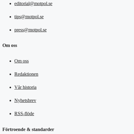
editorial@motpol.se
tips@motpol.se
press@motpol.se
Om oss
Om oss
Redaktionen
Vår historia
Nyhetsbrev
RSS-flöde
Förtroende & standarder