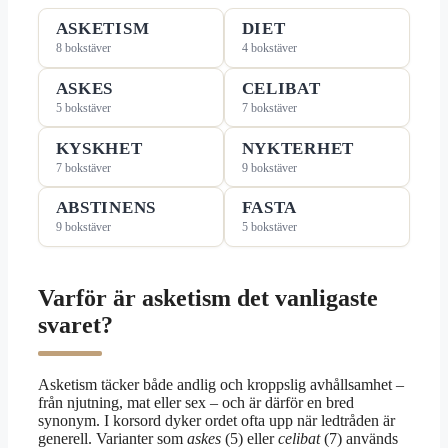
ASKETISM
DIET
8 bokstäver
4 bokstäver
ASKES
CELIBAT
5 bokstäver
7 bokstäver
KYSKHET
NYKTERHET
7 bokstäver
9 bokstäver
ABSTINENS
FASTA
9 bokstäver
5 bokstäver
Varför är asketism det vanligaste
svaret?
Asketism täcker både andlig och kroppslig avhållsamhet –
från njutning, mat eller sex – och är därför en bred
synonym. I korsord dyker ordet ofta upp när ledtråden är
generell. Varianter som
askes
(5) eller
celibat
(7) används