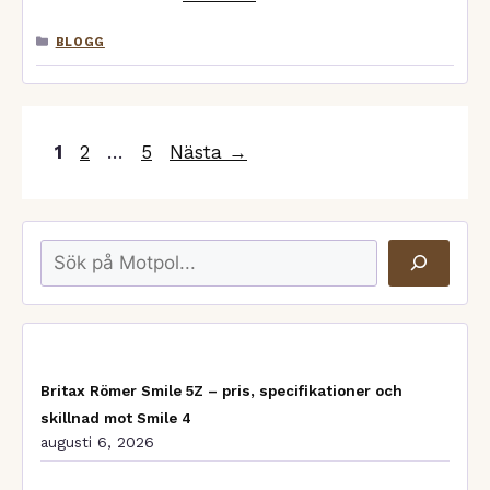
KATEGORIER
BLOGG
Sida
Sida
Sida
1
2
…
5
Nästa
→
Sök
Britax Römer Smile 5Z – pris, specifikationer och
skillnad mot Smile 4
augusti 6, 2026