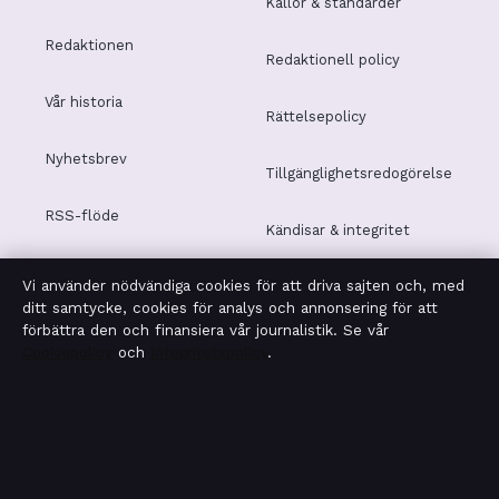
Källor & standarder
Redaktionen
Redaktionell policy
Vår historia
Rättelsepolicy
Nyhetsbrev
Tillgänglighetsredogörelse
RSS-flöde
Kändisar & integritet
Vi använder nödvändiga cookies för att driva sajten och, med
Integritetspolicy
ditt samtycke, cookies för analys och annonsering för att
förbättra den och finansiera vår journalistik. Se vår
Cookiepolicy
och
Integritetspolicy
.
OM MOTPOL I KORTHET
Motpol är en oberoende svensk digital nyhetssajt med
fokus på film, tv, kultur och nöjesnyheter. Varje artikel har
en namngiven byline, granskas av en redaktör och
faktagranskas innan publicering.