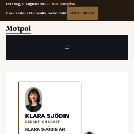
torsdag, 6 augusti 2026 ·
Kvällsutgåva
Om oss
Redaktionen
Källor
Kontakt
NYHETSBREV
Hoppa
Motpol
till
innehåll
MENY
KLARA SJÖDIN
REDAKTIONSCHEF
KLARA SJÖDIN ÄR