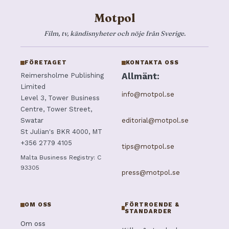
Motpol
Film, tv, kändisnyheter och nöje från Sverige.
FÖRETAGET
KONTAKTA OSS
Allmänt:
Reimersholme Publishing
Limited
info@motpol.se
Level 3, Tower Business
Centre, Tower Street,
editorial@motpol.se
Swatar
St Julian's BKR 4000, MT
+356 2779 4105
tips@motpol.se
Malta Business Registry: C
93305
press@motpol.se
OM OSS
FÖRTROENDE &
STANDARDER
Om oss