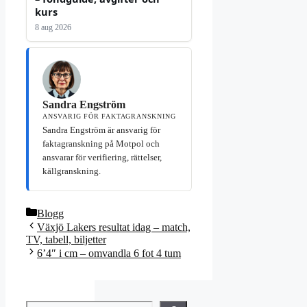
kurs
8 aug 2026
Sandra Engström
ANSVARIG FÖR FAKTAGRANSKNING
Sandra Engström är ansvarig för
faktagranskning på Motpol och
ansvarar för verifiering, rättelser,
källgranskning.
Kategorier
Blogg
Växjö Lakers resultat idag – match,
TV, tabell, biljetter
6’4″ i cm – omvandla 6 fot 4 tum
Sök