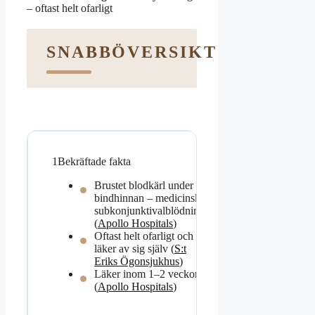
– oftast helt ofarligt
SNABBÖVERSIKT
1
Bekräftade fakta
Brustet blodkärl under
bindhinnan – medicinskt
subkonjunktivalblödning
(
Apollo Hospitals
)
Oftast helt ofarligt och
läker av sig själv (
S:t
Eriks Ögonsjukhus
)
Läker inom 1–2 veckor
(
Apollo Hospitals
)