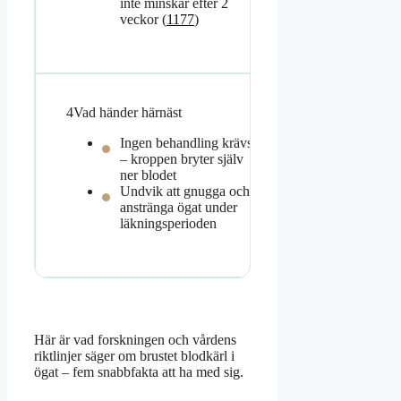
inte minskar efter 2
veckor (
1177
)
4
Vad händer härnäst
Ingen behandling krävs
– kroppen bryter själv
ner blodet
Undvik att gnugga och
anstränga ögat under
läkningsperioden
Här är vad forskningen och vårdens
riktlinjer säger om brustet blodkärl i
ögat – fem snabbfakta att ha med sig.