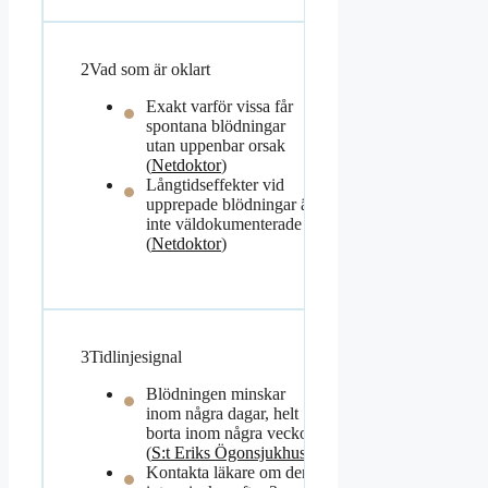
2
Vad som är oklart
Exakt varför vissa får
spontana blödningar
utan uppenbar orsak
(
Netdoktor
)
Långtidseffekter vid
upprepade blödningar är
inte väldokumenterade
(
Netdoktor
)
3
Tidlinjesignal
Blödningen minskar
inom några dagar, helt
borta inom några veckor
(
S:t Eriks Ögonsjukhus
)
Kontakta läkare om den