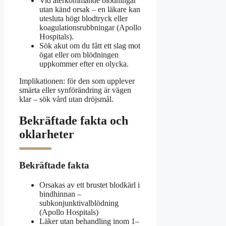
Vid återkommande blödningar
utan känd orsak – en läkare kan
utesluta högt blodtryck eller
koagulationsrubbningar (Apollo
Hospitals).
Sök akut om du fått ett slag mot
ögat eller om blödningen
uppkommer efter en olycka.
Implikationen: för den som upplever
smärta eller synförändring är vägen
klar – sök vård utan dröjsmål.
Bekräftade fakta och
oklarheter
Bekräftade fakta
Orsakas av ett brustet blodkärl i
bindhinnan –
subkonjunktivalblödning
(Apollo Hospitals)
Läker utan behandling inom 1–