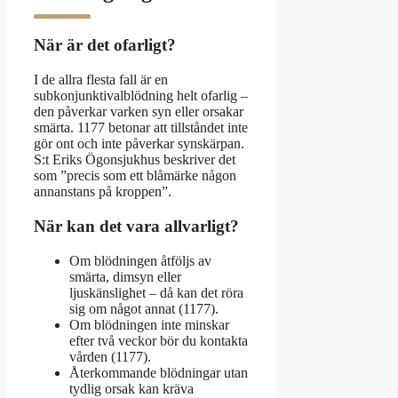
När är det ofarligt?
I de allra flesta fall är en
subkonjunktivalblödning helt ofarlig –
den påverkar varken syn eller orsakar
smärta. 1177 betonar att tillståndet inte
gör ont och inte påverkar synskärpan.
S:t Eriks Ögonsjukhus beskriver det
som ”precis som ett blåmärke någon
annanstans på kroppen”.
När kan det vara allvarligt?
Om blödningen åtföljs av
smärta, dimsyn eller
ljuskänslighet – då kan det röra
sig om något annat (1177).
Om blödningen inte minskar
efter två veckor bör du kontakta
vården (1177).
Återkommande blödningar utan
tydlig orsak kan kräva