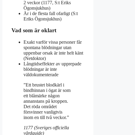
2 veckor (1177, S:t Eriks
Ögonsjukhus)
Är i de flesta fall ofarligt (S:t
Eriks Ögonsjukhus)
Vad som är oklart
Exakt varför vissa personer får
spontana blödningar utan
uppenbar orsak är inte helt känt
(Netdoktor)
Långtidseffekter av upprepade
blödningar är inte
väldokumenterade
”Ett brustet blodkärl i
bindhinnan i ögat är som
ett blåmärke någon
annanstans på kroppen.
Det röda området
försvinner vanligtvis
inom en till två veckor.”
1177 (Sveriges officiella
vårdguide)