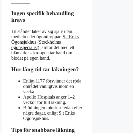
Ingen specifik behandling
krävs
Tillståndet läker av sig själv utan
medicin eller ögondroppar.
S:t Eriks
Ögonsjukhus (Stockholms
ögonspecialist)
jämför det med ett
blåmärke – kroppen tar hand om
blodet på egen hand.
Hur lång tid tar läkningen?
Enligt
1177
försvinner det röda
området vanligtvis inom en
vecka.
Apollo Hospitals anger 1–2
veckor för full läkning.
Blödningen minskar redan efter
några dagar, enligt S:t Eriks
Ögonsjukhus.
Tips för snabbare läkning