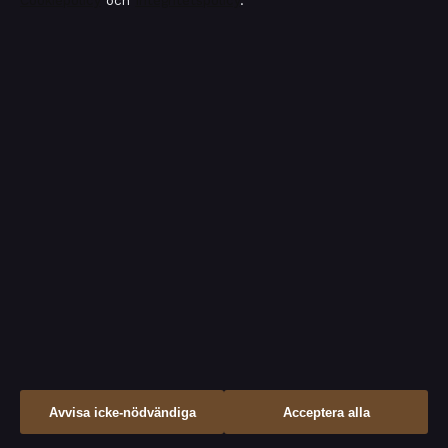
Cookiepolicy
och
Integritetspolicy
.
Den som skrattar förlorar skämt – 10 torra vitsar
augusti 6, 2026
Bakom kulisserna
Blogg
Branschnyheter
Ekonomi
Filmens rollista
Kändisnyheter
Kultur
Avvisa icke-nödvändiga
Acceptera alla
Livsstil