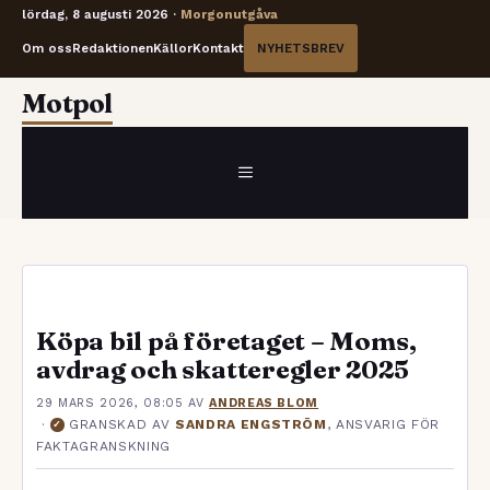
lördag, 8 augusti 2026 ·
Morgonutgåva
Om oss
Redaktionen
Källor
Kontakt
NYHETSBREV
Hoppa
Motpol
till
innehåll
MENY
Köpa bil på företaget – Moms,
avdrag och skatteregler 2025
29 MARS 2026, 08:05
AV
ANDREAS BLOM
·
GRANSKAD AV
SANDRA ENGSTRÖM
, ANSVARIG FÖR
✓
FAKTAGRANSKNING