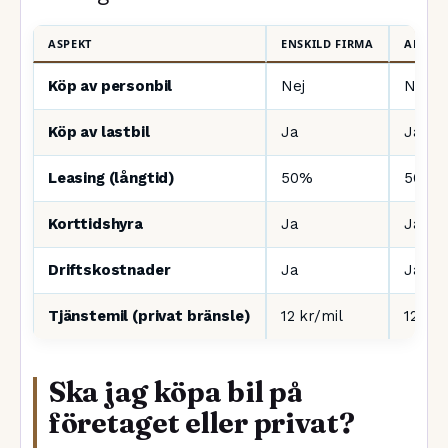
ASPEKT
ENSKILD FIRMA
AKTIE
Köp av personbil
Nej
Nej
Köp av lastbil
Ja
Ja
Leasing (långtid)
50%
50%
Korttidshyra
Ja
Ja
Driftskostnader
Ja
Ja
Tjänstemil (privat bränsle)
12 kr/mil
12 kr/
Ska jag köpa bil på
företaget eller privat?