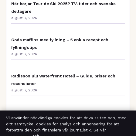
När börjar Tour de Ski 2025? TV-tider och svenska
deltagare
augusti 7, 2026
Goda muffins med fyllning – 5 enkla recept och
fyllningstips
augusti 7, 2026
Radisson Blu Waterfront Hotell – Guide, priser och
recensioner
augusti 7, 2026
Star Wars Darth Vader – allt om Sith-lordens liv och
Vi använder nödvändiga cookies för att driva sajten och, med
död
ditt samtycke, cookies för analys och annonsering för att
augusti 7, 2026
förbättra den och finansiera vår journalistik. Se vår