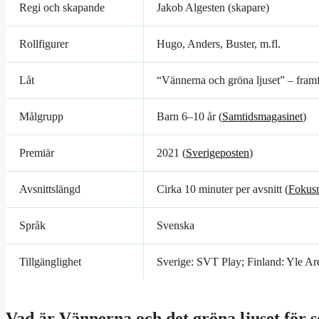
Regi och skapande
Jakob Algesten (skapare)
Rollfigurer
Hugo, Anders, Buster, m.fl.
Låt
“Vännerna och gröna ljuset” – fram
Målgrupp
Barn 6–10 år (
Samtidsmagasinet
)
Premiär
2021 (
Sverigeposten
)
Avsnittslängd
Cirka 10 minuter per avsnitt (
Fokus
Språk
Svenska
Tillgänglighet
Sverige: SVT Play; Finland: Yle Are
Vad är Vännerna och det gröna ljuset för s