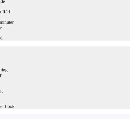
ide
5
h Råd
 minuter
e
rd
ning
r
ng
kel Look