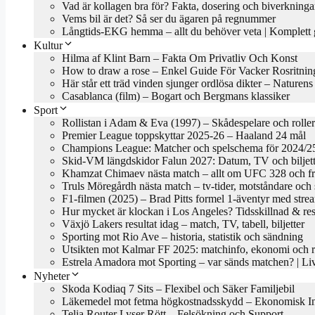
Vad är kollagen bra för? Fakta, dosering och biverkninga
Vems bil är det? Så ser du ägaren på regnummer
Långtids-EKG hemma – allt du behöver veta | Komplett 
Kultur
Hilma af Klint Barn – Fakta Om Privatliv Och Konst
How to draw a rose – Enkel Guide För Vacker Rosritnin
Här står ett träd vinden sjunger ordlösa dikter – Naturen
Casablanca (film) – Bogart och Bergmans klassiker
Sport
Rollistan i Adam & Eva (1997) – Skådespelare och roller
Premier League toppskyttar 2025-26 – Haaland 24 mål
Champions League: Matcher och spelschema för 2024/2
Skid-VM längdskidor Falun 2027: Datum, TV och biljett
Khamzat Chimaev nästa match – allt om UFC 328 och f
Truls Möregårdh nästa match – tv-tider, motståndare oc
F1-filmen (2025) – Brad Pitts formel 1-äventyr med stre
Hur mycket är klockan i Los Angeles? Tidsskillnad & res
Växjö Lakers resultat idag – match, TV, tabell, biljetter
Sporting mot Rio Ave – historia, statistik och sändning
Utsikten mot Kalmar FF 2025: matchinfo, ekonomi och re
Estrela Amadora mot Sporting – var sänds matchen? | 
Nyheter
Skoda Kodiaq 7 Sits – Flexibel och Säker Familjebil
Läkemedel mot fetma högkostnadsskydd – Ekonomisk In
Telia Router Lyser Rött – Felsökning och Support