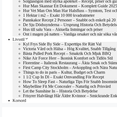
Solglasögon med styrka apoteket – Recept, priser och gu
Hur Man Skannar Ett Dokument – Komplett Guide 202
Hur Vet Man Om Man Har Halsfluss – Symtom, Test oc
1 Hektar i m2 – Exakt 10 000 kvadratmeter
Pannkakor Recept 2 Personer – Snabbt och enkelt på 20
De Sju Dödssynderna – Ursprung Historia Och Betydels
Hus till salu Vara – Aktuella listningar och priser
Ont i magen på natten – Vanliga orsaker och när söka vå
Livsstil
Kyl Frys Side By Side – Experttips för Rätt Val
Victoria Vård och Hälsa – Hög Kvalitet, Snabb Tillgång
Bästa Pulled Pork Recept – Smakrik Och Mjuk BBQ
Nike Air Force Herr – Ikonisk Komfort och Tidlös Stil
Florentine – Italiensk Restaurang – Äkta Smak och Stäm
First Camp City Stockholm – Avkoppling och Nära Natu
Things to do in paris – Kultur, Budget och Charm
1 1/2 Cup In Dl – Exakt Omvandling För Recept
How To Sleep Fast – Naturliga Tips För Snabb Insomni
Maybelline Fit Me Concealer – Naturlig och Prisvärd
Let the Sunshine In – Historia Och Betydelse
Frisyrer Halvlångt Hår Äldre Kvinnor – Smickrande En
Korsord