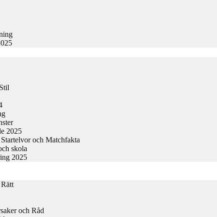
kning
2025
til
4
ng
nster
de 2025
Startelvor och Matchfakta
och skola
ring 2025
 Rätt
rsaker och Råd