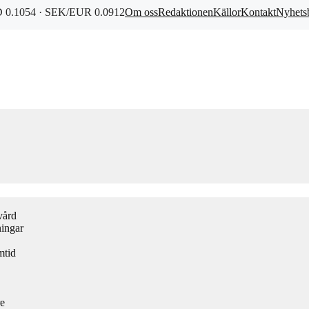
0.1054 · SEK/EUR 0.0912
Om oss
Redaktionen
Källor
Kontakt
Nyhets
vård
ningar
mtid
re