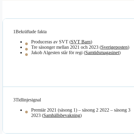
1
Bekräftade fakta
Produceras av SVT (
SVT Barn
)
Tre säsonger mellan 2021 och 2023 (
Sverigeposten
)
Jakob Algesten står för regi (
Samtidsmagasinet
)
3
Tidlinjesignal
Premiär 2021 (säsong 1) – säsong 2 2022 – säsong 3
2023 (
Samhällsbevakning
)