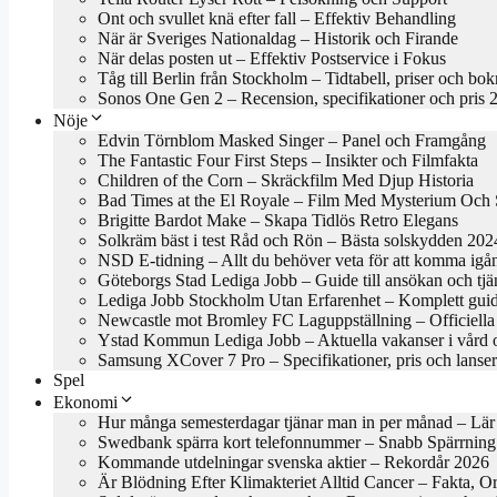
Ont och svullet knä efter fall – Effektiv Behandling
När är Sveriges Nationaldag – Historik och Firande
När delas posten ut – Effektiv Postservice i Fokus
Tåg till Berlin från Stockholm – Tidtabell, priser och bo
Sonos One Gen 2 – Recension, specifikationer och pris 
Nöje
Edvin Törnblom Masked Singer – Panel och Framgång
The Fantastic Four First Steps – Insikter och Filmfakta
Children of the Corn – Skräckfilm Med Djup Historia
Bad Times at the El Royale – Film Med Mysterium Och S
Brigitte Bardot Make – Skapa Tidlös Retro Elegans
Solkräm bäst i test Råd och Rön – Bästa solskydden 202
NSD E-tidning – Allt du behöver veta för att komma igå
Göteborgs Stad Lediga Jobb – Guide till ansökan och tjä
Lediga Jobb Stockholm Utan Erfarenhet – Komplett gui
Newcastle mot Bromley FC Laguppställning – Officiella 
Ystad Kommun Lediga Jobb – Aktuella vakanser i vård 
Samsung XCover 7 Pro – Specifikationer, pris och lanse
Spel
Ekonomi
Hur många semesterdagar tjänar man in per månad – Lär
Swedbank spärra kort telefonnummer – Snabb Spärrning
Kommande utdelningar svenska aktier – Rekordår 2026
Är Blödning Efter Klimakteriet Alltid Cancer – Fakta, O