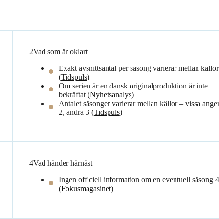
2
Vad som är oklart
Exakt avsnittsantal per säsong varierar mellan källor
(
Tidspuls
)
Om serien är en dansk originalproduktion är inte
bekräftat (
Nyhetsanalys
)
Antalet säsonger varierar mellan källor – vissa ange
2, andra 3 (
Tidspuls
)
4
Vad händer härnäst
Ingen officiell information om en eventuell säsong 4
(
Fokusmagasinet
)