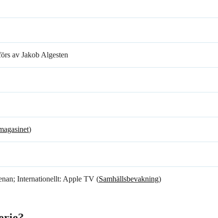
förs av Jakob Algesten
magasinet
)
nan; Internationellt: Apple TV (
Samhällsbevakning
)
erie?