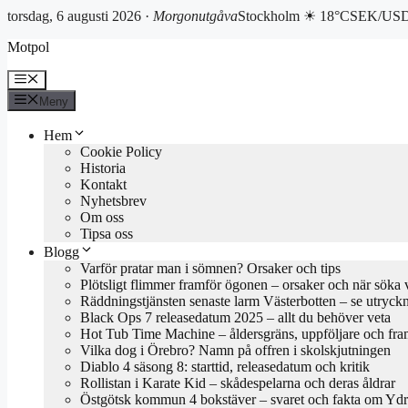
torsdag, 6 augusti 2026 ·
Morgonutgåva
Stockholm ☀ 18°C
SEK/USD 
Hoppa
Motpol
till
innehåll
Meny
Meny
Hem
Cookie Policy
Historia
Kontakt
Nyhetsbrev
Om oss
Tipsa oss
Blogg
Varför pratar man i sömnen? Orsaker och tips
Plötsligt flimmer framför ögonen – orsaker och när söka 
Räddningstjänsten senaste larm Västerbotten – se utryck
Black Ops 7 releasedatum 2025 – allt du behöver veta
Hot Tub Time Machine – åldersgräns, uppföljare och fra
Vilka dog i Örebro? Namn på offren i skolskjutningen
Diablo 4 säsong 8: starttid, releasedatum och kritik
Rollistan i Karate Kid – skådespelarna och deras åldrar
Östgötsk kommun 4 bokstäver – svaret och fakta om Yd