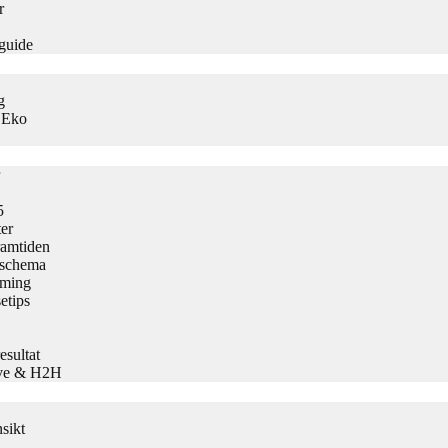
r
guide
g
s Eko
5
er
ramtiden
h schema
aming
etips
sultat
Live & H2H
sikt