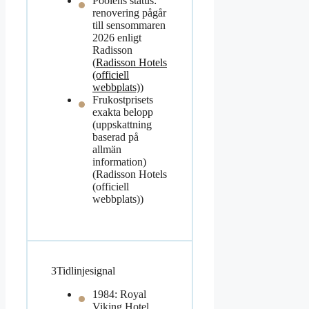
Poolens status:
renovering pågår
till sensommaren
2026 enligt
Radisson
(
Radisson Hotels
(officiell
webbplats)
)
Frukostprisets
exakta belopp
(uppskattning
baserad på
allmän
information)
(Radisson Hotels
(officiell
webbplats))
3
Tidlinjesignal
1984: Royal
Viking Hotel