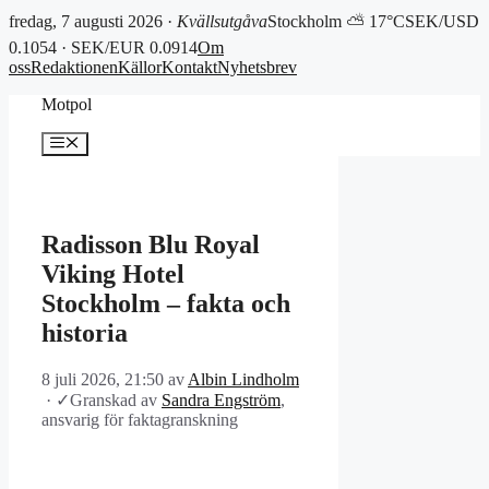
fredag, 7 augusti 2026 ·
Kvällsutgåva
Stockholm ⛅ 17°C
SEK/USD
0.1054 · SEK/EUR 0.0914
Om
oss
Redaktionen
Källor
Kontakt
Nyhetsbrev
Hoppa
Motpol
till
innehåll
Meny
Radisson Blu Royal
Viking Hotel
Stockholm – fakta och
historia
8 juli 2026, 21:50
av
Albin Lindholm
·
✓
Granskad av
Sandra Engström
,
ansvarig för faktagranskning