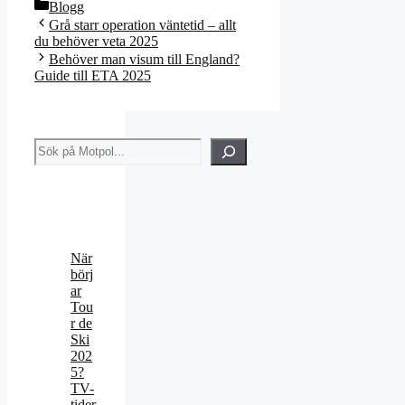
Kategorier
Blogg
Grå starr operation väntetid – allt
du behöver veta 2025
Behöver man visum till England?
Guide till ETA 2025
Sök
När
börj
ar
Tou
r de
Ski
202
5?
TV-
tider