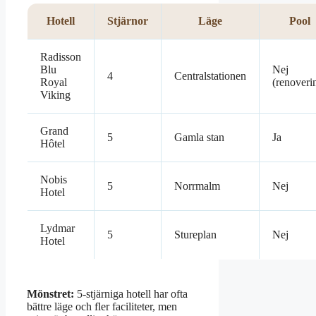
Hotell
Stjärnor
Läge
Pool
Radisson
Blu
Nej
4
Centralstationen
Royal
(renoveri
Viking
Grand
5
Gamla stan
Ja
Hôtel
Nobis
5
Norrmalm
Nej
Hotel
Lydmar
5
Stureplan
Nej
Hotel
Mönstret:
5-stjärniga hotell har ofta
bättre läge och fler faciliteter, men