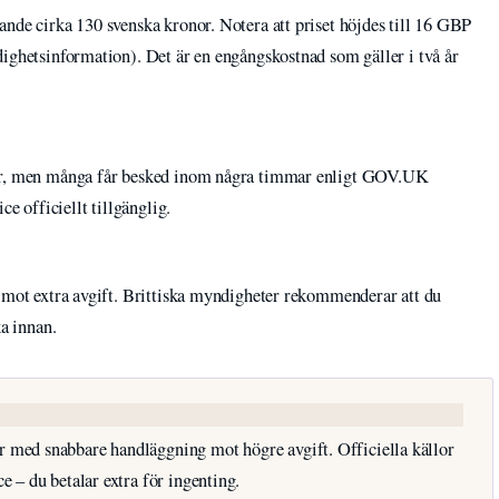
nde cirka 130 svenska kronor. Notera att priset höjdes till 16 GBP
dighetsinformation). Det är en engångskostnad som gäller i två år
gar, men många får besked inom några timmar enligt GOV.UK
ce officiellt tillgänglig.
g mot extra avgift. Brittiska myndigheter rekommenderar att du
ka innan.
r med snabbare handläggning mot högre avgift. Officiella källor
ce – du betalar extra för ingenting.