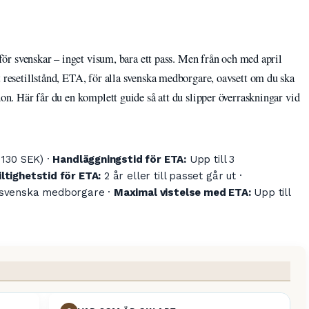
t för svenskar – inget visum, bara ett pass. Men från och med april
t resetillstånd, ETA, för alla svenska medborgare, oavsett om du ska
don. Här får du en komplett guide så att du slipper överraskningar vid
 130 SEK) ·
Handläggningstid för ETA:
Upp till 3
iltighetstid för ETA:
2 år eller till passet går ut ·
r svenska medborgare ·
Maximal vistelse med ETA:
Upp till