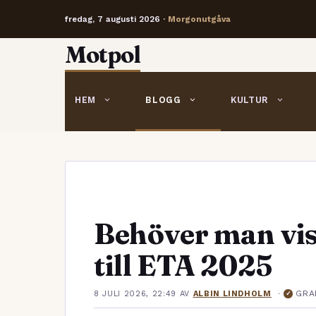
fredag, 7 augusti 2026 ·
Morgonutgåva
Hoppa
Motpol
till
innehåll
HEM
BLOGG
KULTUR
Behöver man vis
till ETA 2025
·
GRA
8 JULI 2026, 22:49
AV
ALBIN LINDHOLM
✓