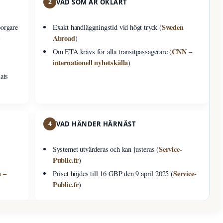
2
VAD SOM ÄR OKLART
Sweden
borgare
Exakt handläggningstid vid högt tryck (
Abroad
)
)
CNN –
Om ETA krävs för alla transitpassagerare (
internationell nyhetskälla
)
ats
4
VAD HÄNDER HÄRNÄST
Service-
Systemet utvärderas och kan justeras (
Public.fr
)
n –
Service-
Priset höjdes till 16 GBP den 9 april 2025 (
Public.fr
)