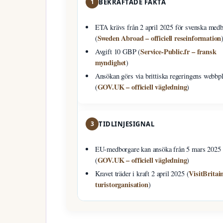
1
BEKRÄFTADE FAKTA
ETA krävs från 2 april 2025 för svenska med
Sweden Abroad – officiell reseinformation
(
Service-Public.fr – fransk
Avgift 10 GBP (
myndighet
)
Ansökan görs via brittiska regeringens webbpl
GOV.UK – officiell vägledning
(
)
3
TIDLINJESIGNAL
EU-medborgare kan ansöka från 5 mars 2025
GOV.UK – officiell vägledning
(
)
VisitBritai
Kravet träder i kraft 2 april 2025 (
turistorganisation
)