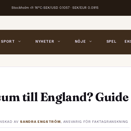
Stockholm ⛅ 16°C
SEK/USD 0.1057 · SEK/EUR 0.0915
SPORT
NYHETER
NÖJE
SPEL
EK
um till England? Guide
NSKAD AV
SANDRA ENGSTRÖM
, ANSVARIG FÖR FAKTAGRANSKNING