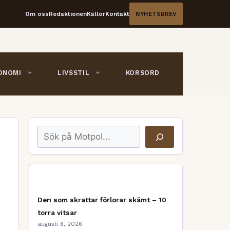
Om oss
Redaktionen
Källor
Kontakt
NYHETSBREV
ONOMI
LIVSSTIL
KORSORD
Sök
Den som skrattar förlorar skämt – 10
torra vitsar
augusti 6, 2026