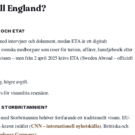
ll England?
 OCH ETA?
 med intervjuer och dokument, medan ETA är ett digitalt
ör svenska medborgare som reser för turism, affärer, familjebesök eller
t visum – men från 2 april 2025 krävs ETA (Sweden Abroad – officiell
, högre avgift.
s för visumfria resenärer.
L STORBRITANNIEN?
med Storbritannien behöver fortfarande ett traditionellt visum. EU-
CNN – internationell nyhetskälla
kravet istället (
). Brittiska och
Embassy Germany
).