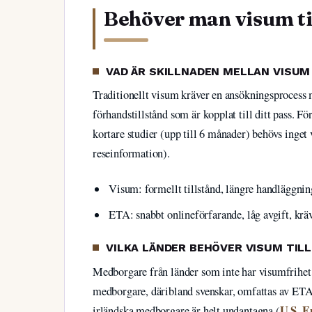
Behöver man visum ti
VAD ÄR SKILLNADEN MELLAN VISUM
Traditionellt visum kräver en ansökningsprocess
förhandstillstånd som är kopplat till ditt pass. F
kortare studier (upp till 6 månader) behövs inge
reseinformation).
Visum: formellt tillstånd, längre handläggning
ETA: snabbt onlineförfarande, låg avgift, kräv
VILKA LÄNDER BEHÖVER VISUM TIL
Medborgare från länder som inte har visumfrihet 
medborgare, däribland svenskar, omfattas av ETA-
U.S. 
irländska medborgare är helt undantagna (