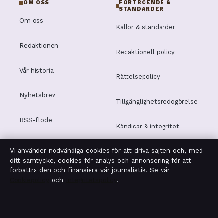
OM OSS
FÖRTROENDE &
STANDARDER
Om oss
Källor & standarder
Redaktionen
Redaktionell policy
Vår historia
Rättelsepolicy
Nyhetsbrev
Tillgänglighetsredogörelse
RSS-flöde
Kändisar & integritet
Vi använder nödvändiga cookies för att driva sajten och, med
Integritetspolicy
ditt samtycke, cookies för analys och annonsering för att
förbättra den och finansiera vår journalistik. Se vår
Cookiepolicy
och
Integritetspolicy
.
OM MOTPOL I KORTHET
Motpol är en oberoende svensk digital nyhetssajt med
fokus på film, tv, kultur och nöjesnyheter. Varje artikel har