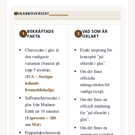
SNABBÖVERSIKT
BEKRÄFTADE
VAD SOM ÄR
1
2
FAKTA
OKLART
Cheesecake i glas är
Exakt ursprung för
den vanligaste
konceptet ”jul
varianten (baserat på
efterrätt i glas”.
topp 5 resultat).
Om det finns
ICA – Sveriges
(
officiella
ledande
näringsvärden för
livsmedelskedja
)
vanliga recept.
Saffranscheesecake i
Om det finns en
glas från Madame
officiell märkning
Edith tar 10 minuter.
för ”jul efterrätt i
Expressen – Allt
(
glas”.
om Mat
)
Om det finns en
Pepparkakscheesecak
gemensam standard