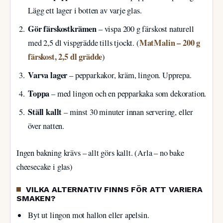
Lägg ett lager i botten av varje glas.
Gör färskostkrämen
– vispa 200 g färskost naturell
MatMalin – 200 g
med 2,5 dl vispgrädde tills tjockt. (
färskost, 2,5 dl grädde
)
Varva lager
– pepparkakor, kräm, lingon. Upprepa.
Toppa
– med lingon och en pepparkaka som dekoration.
Ställ kallt
– minst 30 minuter innan servering, eller
över natten.
Ingen bakning krävs – allt görs kallt. (Arla – no bake
cheesecake i glas)
VILKA ALTERNATIV FINNS FÖR ATT VARIERA
SMAKEN?
Byt ut lingon mot hallon eller apelsin.