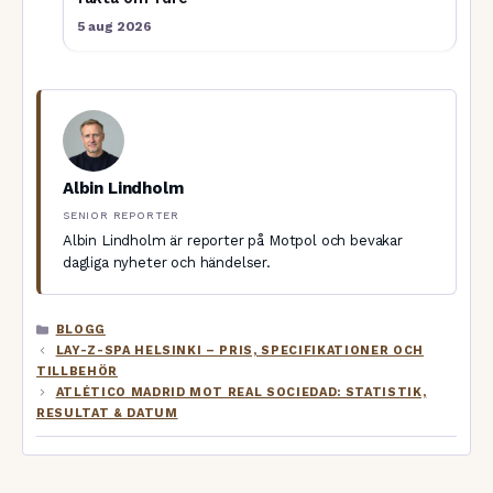
5 aug 2026
Albin Lindholm
SENIOR REPORTER
Albin Lindholm är reporter på Motpol och bevakar
dagliga nyheter och händelser.
KATEGORIER
BLOGG
LAY-Z-SPA HELSINKI – PRIS, SPECIFIKATIONER OCH
TILLBEHÖR
ATLÉTICO MADRID MOT REAL SOCIEDAD: STATISTIK,
RESULTAT & DATUM