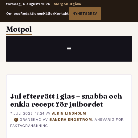
torsdag, 6 augusti 2026 ·
Morgonutgåva
Om oss
Redaktionen
Källor
Kontakt
NYHETSBREV
Hoppa
Motpol
till
innehåll
MENY
Jul efterrätt i glas – snabba och
enkla recept för julbordet
7 JULI 2026, 17:24
AV
ALBIN LINDHOLM
·
GRANSKAD AV
SANDRA ENGSTRÖM
, ANSVARIG FÖR
✓
FAKTAGRANSKNING