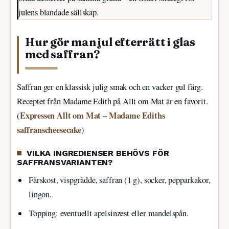
julens blandade sällskap.
Hur gör man jul efterrätt i glas
med saffran?
Saffran ger en klassisk julig smak och en vacker gul färg.
Receptet från Madame Edith på Allt om Mat är en favorit.
Expressen Allt om Mat – Madame Ediths
(
saffranscheesecake
)
VILKA INGREDIENSER BEHÖVS FÖR
SAFFRANSVARIANTEN?
Färskost, vispgrädde, saffran (1 g), socker, pepparkakor,
lingon.
Topping: eventuellt apelsinzest eller mandelspån.