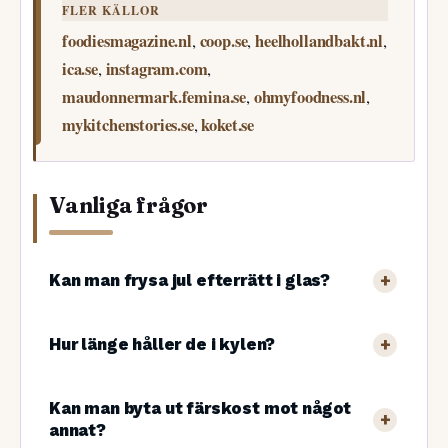
FLER KÄLLOR
foodiesmagazine.nl
coop.se
heelhollandbakt.nl
,
,
,
ica.se
instagram.com
,
,
maudonnermark.femina.se
ohmyfoodness.nl
,
,
mykitchenstories.se
koket.se
,
Vanliga frågor
Kan man frysa jul efterrätt i glas?
Hur länge håller de i kylen?
Kan man byta ut färskost mot något
annat?