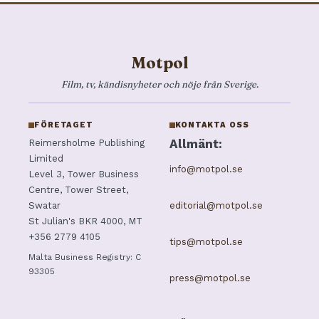
Motpol
Film, tv, kändisnyheter och nöje från Sverige.
FÖRETAGET
KONTAKTA OSS
Allmänt:
Reimersholme Publishing
Limited
info@motpol.se
Level 3, Tower Business
Centre, Tower Street,
editorial@motpol.se
Swatar
St Julian's BKR 4000, MT
+356 2779 4105
tips@motpol.se
Malta Business Registry: C
93305
press@motpol.se