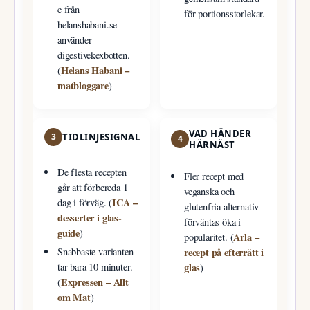
e från
för portionsstorlekar.
helanshabani.se
använder
digestivekexbotten.
Helans Habani –
(
matbloggare
)
VAD HÄNDER
3
TIDLINJESIGNAL
4
HÄRNÄST
De flesta recepten
Fler recept med
går att förbereda 1
veganska och
ICA –
dag i förväg. (
glutenfria alternativ
desserter i glas-
förväntas öka i
guide
)
Arla –
popularitet. (
recept på efterrätt i
Snabbaste varianten
glas
tar bara 10 minuter.
)
Expressen – Allt
(
om Mat
)