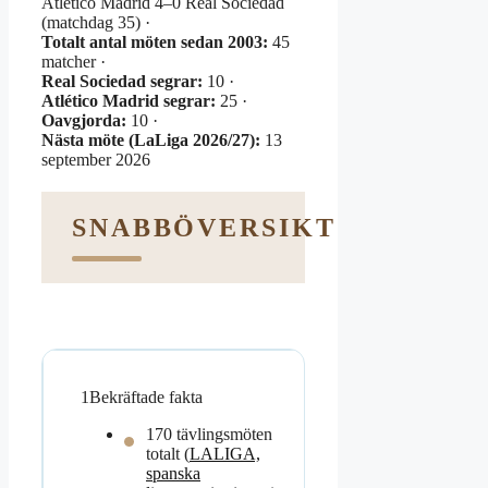
Atlético Madrid 4–0 Real Sociedad
(matchdag 35) ·
Totalt antal möten sedan 2003:
45
matcher ·
Real Sociedad segrar:
10 ·
Atlético Madrid segrar:
25 ·
Oavgjorda:
10 ·
Nästa möte (LaLiga 2026/27):
13
september 2026
SNABBÖVERSIKT
1
Bekräftade fakta
170 tävlingsmöten
totalt (
LALIGA,
spanska