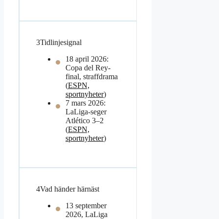
3
Tidlinjesignal
18 april 2026:
Copa del Rey-
final, straffdrama
(
ESPN,
sportnyheter
)
7 mars 2026:
LaLiga-seger
Atlético 3–2
(
ESPN,
sportnyheter
)
4
Vad händer härnäst
13 september
2026, LaLiga