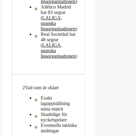
ligaorganisationen
)
Atlético Madrid
har 83 segrar
(
LALIGA,
spanska
ligaorganisationen
)
Real Sociedad har
48 segrar
(
LALIGA,
spanska
ligaorganisationen
)
2
Vad som är oklart
Exakt
laguppställning
nästa match
Skadeläge för
nyckelspelare
Eventuella taktiska
ändringar