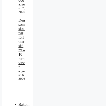
död
augu
sti 7,
2026
Den
som
skra
ttar
förl
orar
skä
mt –
10
torra
vitsa
r
augu
sti 6,
2026
Bakom