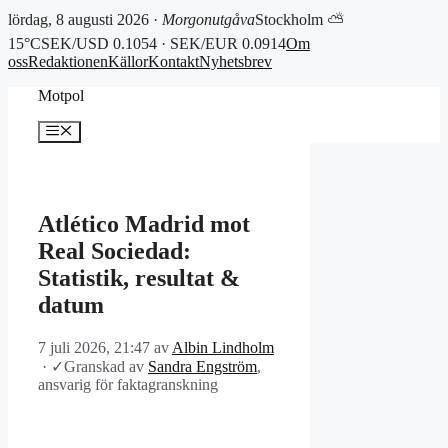
lördag, 8 augusti 2026 ·
Morgonutgåva
Stockholm ⛅
15°C
SEK/USD 0.1054 · SEK/EUR 0.0914
Om
oss
Redaktionen
Källor
Kontakt
Nyhetsbrev
Hoppa
Motpol
till
innehåll
Meny
Atlético Madrid mot
Real Sociedad:
Statistik, resultat &
datum
7 juli 2026, 21:47
av
Albin Lindholm
·
✓
Granskad av
Sandra Engström
,
ansvarig för faktagranskning