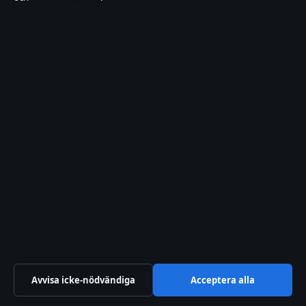
Motpol
Film, tv, kändisnyheter och nöje från Sverige.
Företaget
Reimersholme Publishing Limited
Level 3, Tower Business Centre, Tower Street, Swatar
St Julian's BKR 4000, MT
+356 2779 4105
Malta Business Registry: C 93305
Kontakta oss
Allmänt:
info@motpol.se
editorial@motpol.se
tips@motpol.se
Avvisa icke-nödvändiga
Acceptera alla
press@motpol.se