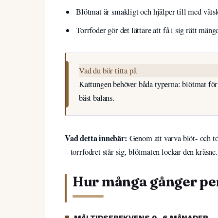
Blötmat är smakligt och hjälper till med vät
Torrfoder gör det lättare att få i sig rätt m
Vad du bör titta på
Kattungen behöver båda typerna: blötmat för
bäst balans.
Vad detta innebär:
Genom att varva blöt- och tor
– torrfodret står sig, blötmaten lockar den kräsne.
Hur många gånger per
MÅLTIDSFREKVENS 0–6 MÅNADER