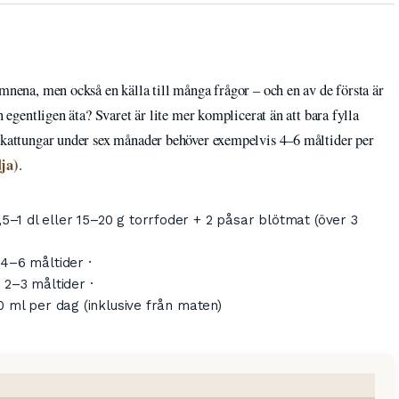
ämnena, men också en källa till många frågor – och en av de första är
n egentligen äta? Svaret är lite mer komplicerat än att bara fylla
– kattungar under sex månader behöver exempelvis 4–6 måltider per
ja)
.
5–1 dl eller 15–20 g torrfoder + 2 påsar blötmat (över 3
4–6 måltider ·
:
2–3 måltider ·
0 ml per dag (inklusive från maten)