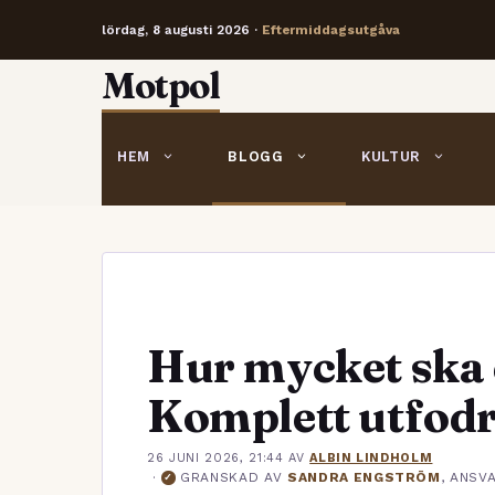
lördag, 8 augusti 2026 ·
Eftermiddagsutgåva
Hoppa
Motpol
till
innehåll
HEM
BLOGG
KULTUR
Hur mycket ska 
Komplett utfod
26 JUNI 2026, 21:44
AV
ALBIN LINDHOLM
·
GRANSKAD AV
SANDRA ENGSTRÖM
, ANSV
✓