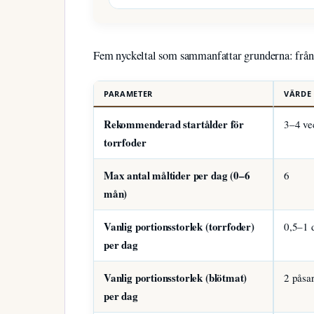
Fem nyckeltal som sammanfattar grunderna: från f
PARAMETER
VÄRDE
Rekommenderad startålder för
3–4 ve
torrfoder
Max antal måltider per dag (0–6
6
mån)
Vanlig portionsstorlek (torrfoder)
0,5–1 
per dag
Vanlig portionsstorlek (blötmat)
2 påsar
per dag