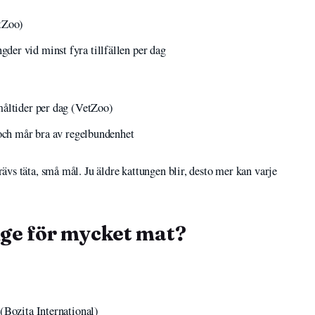
etZoo)
er vid minst fyra tillfällen per dag
måltider per dag (VetZoo)
 och mår bra av regelbundenhet
ävs täta, små mål. Ju äldre kattungen blir, desto mer kan varje
ge för mycket mat?
(Bozita International)