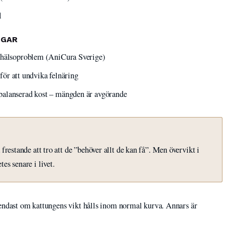
d
NGAR
d hälsoproblem (AniCura Sverige)
 för att undvika felnäring
balanserad kost – mängden är avgörande
frestande att tro att de ”behöver allt de kan få”. Men övervikt i
es senare i livet.
er endast om kattungens vikt hålls inom normal kurva. Annars är