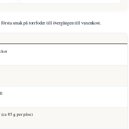
örsta smak på torrfoder till övergången till vuxenkost.
ckor
dl
 (ca 85 g per påse)