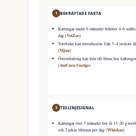
1
BEKRÄFTADE FAKTA
Kattungar under 6 månader behöver 4–6 måltid
VetZoo
dag (
)
Torrfoder kan introduceras från 3–4 veckors å
Mjau
(
)
Överutfodring kan leda till fetma hos kattunga
AniCura Sverige
(
)
3
TIDLINJESIGNAL
Kattungar över 3 månader bör få 15–20 g torrf
Whiskas
och 2 påsar blötmat per dag (
)