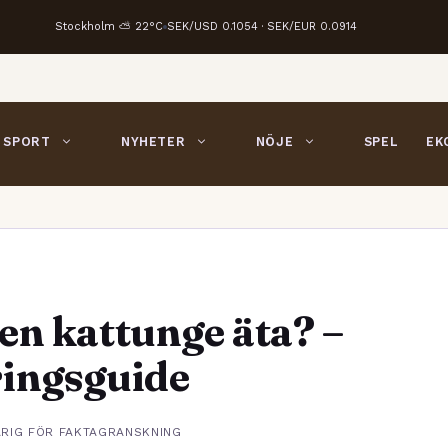
Stockholm ⛅ 22°C
SEK/USD 0.1054 · SEK/EUR 0.0914
SPORT
NYHETER
NÖJE
SPEL
EK
en kattunge äta? –
ringsguide
ARIG FÖR FAKTAGRANSKNING