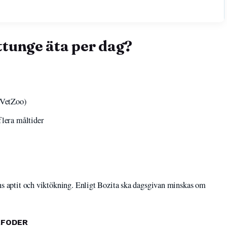
ttunge äta per dag?
 (VetZoo)
flera måltider
ens aptit och viktökning. Enligt Bozita ska dagsgivan minskas om
RFODER