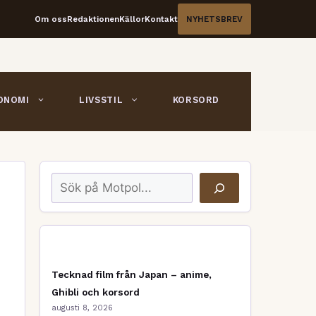
Om oss
Redaktionen
Källor
Kontakt
NYHETSBREV
ONOMI
LIVSSTIL
KORSORD
Sök
Tecknad film från Japan – anime,
Ghibli och korsord
augusti 8, 2026