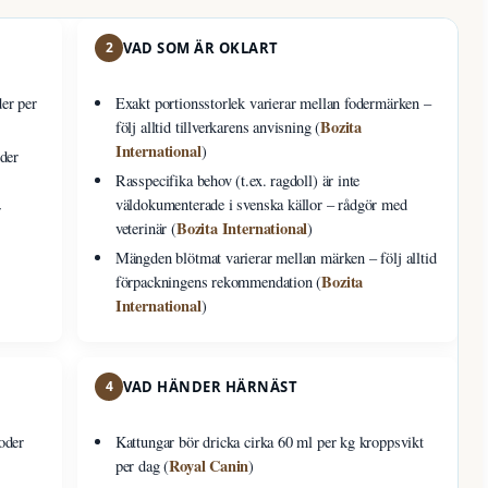
2
VAD SOM ÄR OKLART
er per
Exakt portionsstorlek varierar mellan fodermärken –
Bozita
följ alltid tillverkarens anvisning (
International
)
lder
Rasspecifika behov (t.ex. ragdoll) är inte
väldokumenterade i svenska källor – rådgör med
r
Bozita International
veterinär (
)
Mängden blötmat varierar mellan märken – följ alltid
Bozita
förpackningens rekommendation (
International
)
4
VAD HÄNDER HÄRNÄST
oder
Kattungar bör dricka cirka 60 ml per kg kroppsvikt
Royal Canin
per dag (
)