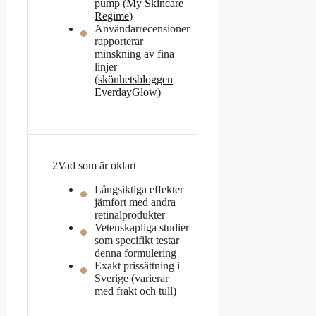
pump (
My Skincare
Regime
)
Användarrecensioner
rapporterar
minskning av fina
linjer
(
skönhetsbloggen
EverdayGlow
)
2
Vad som är oklart
Långsiktiga effekter
jämfört med andra
retinalprodukter
Vetenskapliga studier
som specifikt testar
denna formulering
Exakt prissättning i
Sverige (varierar
med frakt och tull)