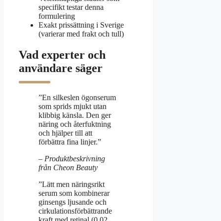
specifikt testar denna
formulering
Exakt prissättning i Sverige
(varierar med frakt och tull)
Vad experter och
användare säger
”En silkeslen ögonserum
som sprids mjukt utan
klibbig känsla. Den ger
näring och återfuktning
och hjälper till att
förbättra fina linjer.”
– Produktbeskrivning
från Cheon Beauty
”Lätt men näringsrikt
serum som kombinerar
ginsengs ljusande och
cirkulationsförbättrande
kraft med retinal (0,02