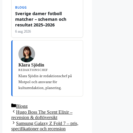
BLOGG
Sverige damer fotboll
matcher – scheman och
resultat 2025–2026
6 aug 2026
Klara Sjödin
REDAKTIONSCHEF
Klara Sjödin är redaktionschef på
Motpol och ansvarar för
kulturredaktion, planering.
Kategorier
Blogg
Hugo Boss The Scent Elixir –
recension & doftöversikt
Samsung Galaxy Z Fold 7 – pris,
specifikationer och recension