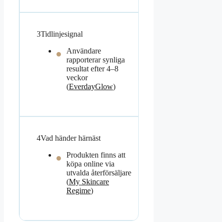
3
Tidlinjesignal
Användare
rapporterar synliga
resultat efter 4–8
veckor
(
EverdayGlow
)
4
Vad händer härnäst
Produkten finns att
köpa online via
utvalda återförsäljare
(
My Skincare
Regime
)