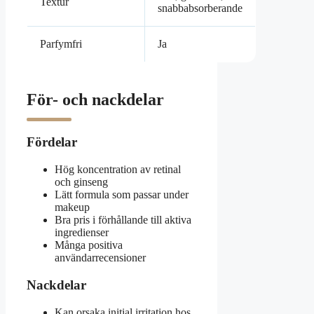
Textur
snabbabsorberande
Parfymfri
Ja
För- och nackdelar
Fördelar
Hög koncentration av retinal
och ginseng
Lätt formula som passar under
makeup
Bra pris i förhållande till aktiva
ingredienser
Många positiva
användarrecensioner
Nackdelar
Kan orsaka initial irritation hos