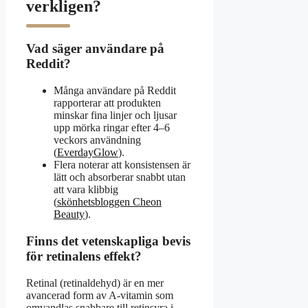
verkligen?
Vad säger användare på
Reddit?
Många användare på Reddit
rapporterar att produkten
minskar fina linjer och ljusar
upp mörka ringar efter 4–6
veckors användning
(
EverdayGlow
).
Flera noterar att konsistensen är
lätt och absorberar snabbt utan
att vara klibbig
(
skönhetsbloggen Cheon
Beauty
).
Finns det vetenskapliga bevis
för retinalens effekt?
Retinal (retinaldehyd) är en mer
avancerad form av A-vitamin som
omvandlas snabbare till retinsyra i