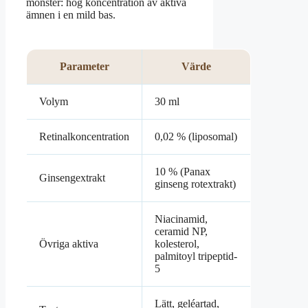
mönster: hög koncentration av aktiva
ämnen i en mild bas.
Parameter
Värde
Volym
30 ml
Retinalkoncentration
0,02 % (liposomal)
10 % (Panax
Ginsengextrakt
ginseng rotextrakt)
Niacinamid,
ceramid NP,
Övriga aktiva
kolesterol,
palmitoyl tripeptid-
5
Lätt, geléartad,