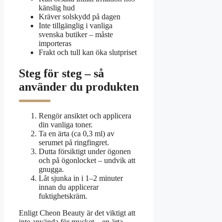
känslig hud
Kräver solskydd på dagen
Inte tillgänglig i vanliga
svenska butiker – måste
importeras
Frakt och tull kan öka slutpriset
Steg för steg – så
använder du produkten
Rengör ansiktet och applicera
din vanliga toner.
Ta en ärta (ca 0,3 ml) av
serumet på ringfingret.
Dutta försiktigt under ögonen
och på ögonlocket – undvik att
gnugga.
Låt sjunka in i 1–2 minuter
innan du applicerar
fuktighetskräm.
Enligt Cheon Beauty är det viktigt att
inte använda för mycket – en ärta