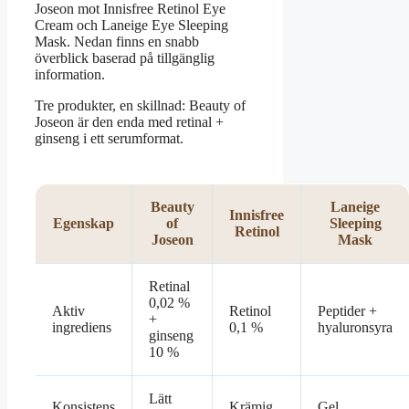
Joseon mot Innisfree Retinol Eye
Cream och Laneige Eye Sleeping
Mask. Nedan finns en snabb
överblick baserad på tillgänglig
information.
Tre produkter, en skillnad: Beauty of
Joseon är den enda med retinal +
ginseng i ett serumformat.
Beauty
Laneige
Innisfree
Egenskap
of
Sleeping
Retinol
Joseon
Mask
Retinal
0,02 %
Aktiv
Retinol
Peptider +
+
ingrediens
0,1 %
hyaluronsyra
ginseng
10 %
Lätt
Konsistens
Krämig
Gel