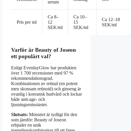
serum
Ca 8–
Ca 10–
Ca 12–18
Pris per ml
12
15
SEK/ml
SEK/ml
SEK/ml
Varför är Beauty of Joseon
ett populärt val?
Enligt EverdayGlow har produkten
över 1 700 recensioner med 97 %
rekommendationsgrad.
Kombinationen av retinal (en potent
men skonsam retinoid) och ginseng är
ovanlig i koreansk hudvård och lockar
både anti-age- och
ljusningsentusiaster.
Slutsats:
Mönstret är tydligt för den
som jämför: Beauty of Joseon
erbjuder en unik
ingredienskombination till ett lägre