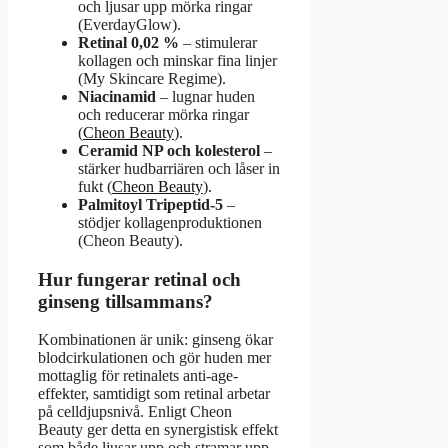
och ljusar upp mörka ringar
(EverdayGlow).
Retinal 0,02 %
– stimulerar
kollagen och minskar fina linjer
(My Skincare Regime).
Niacinamid
– lugnar huden
och reducerar mörka ringar
(
Cheon Beauty
).
Ceramid NP och kolesterol
–
stärker hudbarriären och låser in
fukt (
Cheon Beauty
).
Palmitoyl Tripeptid-5
–
stödjer kollagenproduktionen
(Cheon Beauty).
Hur fungerar retinal och
ginseng tillsammans?
Kombinationen är unik: ginseng ökar
blodcirkulationen och gör huden mer
mottaglig för retinalets anti-age-
effekter, samtidigt som retinal arbetar
på celldjupsnivå. Enligt Cheon
Beauty ger detta en synergistisk effekt
som både ljusar upp och stramar upp