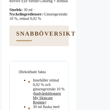
Revive Eye Serum Ginseng + Retinal
·
Storlek:
30 ml ·
Nyckelingredienser:
Ginsengextrakt
10 %, retinal 0,02 %
SNABBÖVERSIKT
1
Bekräftade fakta
Innehåller retinal
0,02 % och
ginsengextrakt 10 %
(
hudvårdsbloggen
My Skincare
Regime
)
30 ml flaska med