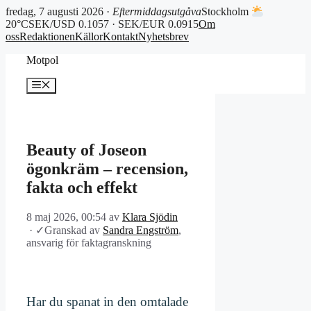
fredag, 7 augusti 2026 ·
Eftermiddagsutgåva
Stockholm
20°C
SEK/USD 0.1057 · SEK/EUR 0.0915
Om
oss
Redaktionen
Källor
Kontakt
Nyhetsbrev
Hoppa
Motpol
till
innehåll
Meny
Beauty of Joseon
ögonkräm – recension,
fakta och effekt
8 maj 2026, 00:54
av
Klara Sjödin
·
✓
Granskad av
Sandra Engström
,
ansvarig för faktagranskning
Har du spanat in den omtalade