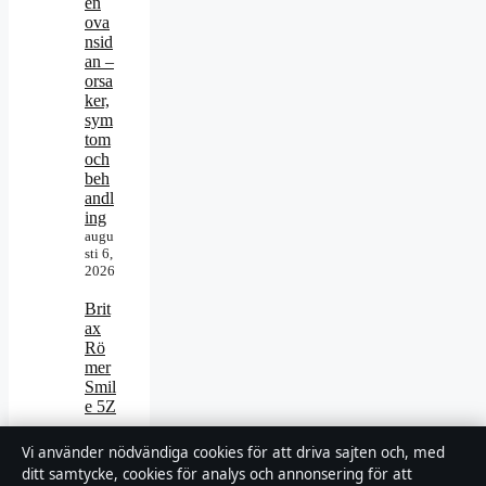
en
ova
nsid
an –
orsa
ker,
sym
tom
och
beh
andl
ing
augu
sti 6,
2026
Brit
ax
Rö
mer
Smil
e 5Z
–
pris,
Vi använder nödvändiga cookies för att driva sajten och, med
spec
ditt samtycke, cookies för analys och annonsering för att
ifika